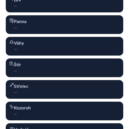
Lev
—
♍︎
Panna
—
♎︎
Váhy
—
♏︎
Štír
—
♐︎
Střelec
—
♑︎
Kozoroh
—
♒︎