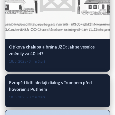
Otíkova chalupa a brána JZD: Jak se vesnice
změnily za 40 let?
18. 5. 2025
· 3 min čtení
Evropští lídři hledají dialog s Trumpem před
hovorem s Putinem
18. 5. 2025
· 3 min čtení