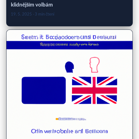
klidnějším volbám
19. 5. 2025
· 3 min čtení