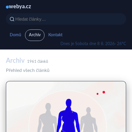
webya.cz
Domů
Archiv
Kontakt
Dnes je Sobota dne 8 8. 2026
· 26°C
Archiv
1961 článků
Přehled všech článků