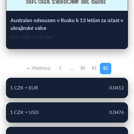
Australan odsouzen v Rusku k 13 letům za účast v
ukrajinské válce
18. 5. 2025
· 3 min čtení
← Předchozí
1
…
80
81
82
1 CZK = EUR
0.0412
1 CZK = USD
0.0476