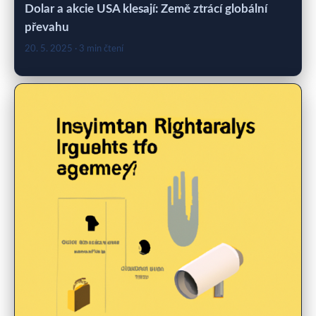
Dolar a akcie USA klesají: Země ztrácí globální
převahu
20. 5. 2025
· 3 min čtení