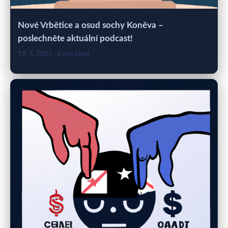
Nové Vrbětice a osud sochy Koněva –
poslechněte aktuální podcast!
19. 5. 2025
· 3 min čtení