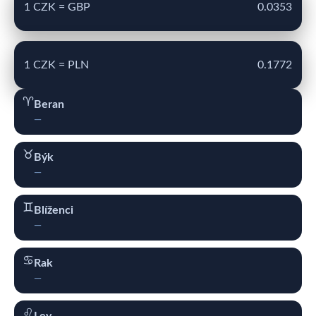
1 CZK = GBP
0.0353
1 CZK = PLN
0.1772
♈︎
Beran
—
♉︎
Býk
—
♊︎
Blíženci
—
♋︎
Rak
—
♌︎