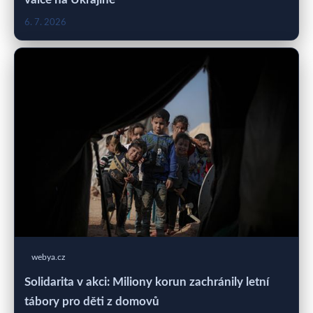
6. 7. 2026
webya.cz
Solidarita v akci: Miliony korun zachránily letní
tábory pro děti z domovů