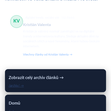
digitální trendy, sociální sítě
512 článků
KV
Kristián Valenta
Kristián je vášnivý novinář zaměřující se na digitální
trendy a internetovou kulturu. Sleduje aktuální dění na
sociálních sítích a nové fenomény, které hýbou českým
internetem.
Všechny články od Kristián Valenta →
Zobrazit celý archiv článků →
/archiv/ →
Domů