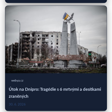
webya.cz
Útok na Dnipro: Tragédie s 6 mrtvými a desítkami
zraněných
30. 6. 2026