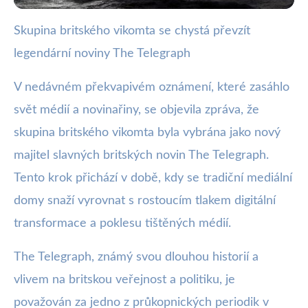
Skupina britského vikomta se chystá převzít
webya.cz
legendární noviny The Telegraph
Britský vikomt přebírá legendární
The Telegraph!
V nedávném překvapivém oznámení, které zasáhlo
svět médií a novinařiny, se objevila zpráva, že
22. 11. 2025
· 3 min čtení · Autor: Kristián Valenta
skupina britského vikomta byla vybrána jako nový
majitel slavných britských novin The Telegraph.
Tento krok přichází v době, kdy se tradiční mediální
domy snaží vyrovnat s rostoucím tlakem digitální
transformace a poklesu tištěných médií.
The Telegraph, známý svou dlouhou historií a
vlivem na britskou veřejnost a politiku, je
považován za jedno z průkopnických periodik v