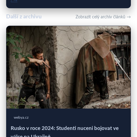
/ →
Další z archivu
Zobrazit celý archiv článků →
webya.cz
Rusko v roce 2024: Studenti nuceni bojovat ve
válce na Ukrajině