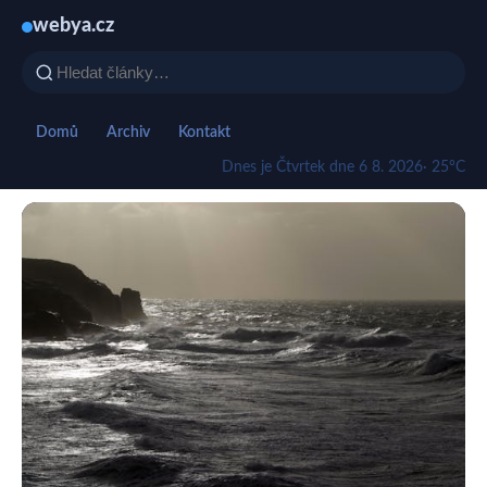
webya.cz
Domů
Archiv
Kontakt
Dnes je Čtvrtek dne 6 8. 2026
· 25°C