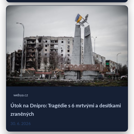
webya.cz
Útok na Dnipro: Tragédie s 6 mrtvými a desítkami
zraněných
30. 6. 2026