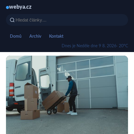
webya.cz
Domů
Archiv
Kontakt
Dnes je Neděle dne 9 8. 2026
· 20°C