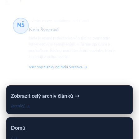
virální zprávy, popkultura
469 článků
NŠ
Nela Švecová
Nela je mladá redaktorka věnující se moderním
internetovým fenoménům, virálním zprávám a
popkultuře. Ráda přináší čtenářům novinky, které
rezonují v online světě.
Všechny články od Nela Švecová →
Zobrazit celý archiv článků →
/archiv/ →
Domů
/ →