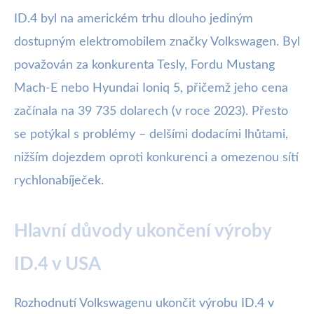
ID.4 byl na americkém trhu dlouho jediným
dostupným elektromobilem značky Volkswagen. Byl
považován za konkurenta Tesly, Fordu Mustang
Mach-E nebo Hyundai Ioniq 5, přičemž jeho cena
začínala na 39 735 dolarech (v roce 2023). Přesto
se potýkal s problémy – delšími dodacími lhůtami,
nižším dojezdem oproti konkurenci a omezenou sítí
rychlonabíječek.
Hlavní důvody ukončení výroby
ID.4 v USA
Rozhodnutí Volkswagenu ukončit výrobu ID.4 v