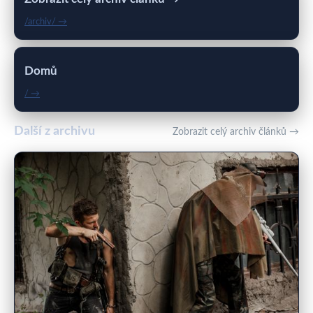
/archiv/ →
Domů
/ →
Další z archivu
Zobrazit celý archiv článků →