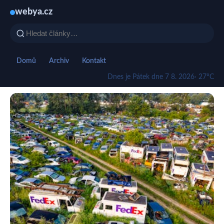
webya.cz
Domů
Archiv
Kontakt
Dnes je Pátek dne 7 8. 2026
· 27°C