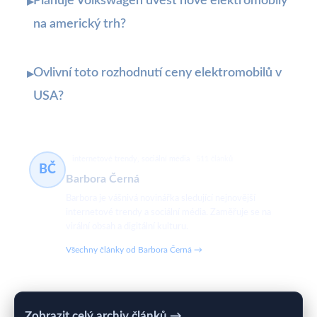
Plánuje Volkswagen uvést nové elektromobily
▸
na americký trh?
Ovlivní toto rozhodnutí ceny elektromobilů v
▸
USA?
internetové trendy, sociální média
511 článků
BČ
Barbora Černá
Barbora je vášnivá novinářka sledující nejnovější
internetové trendy a sociální média. Zaměřuje se na
virální obsah a digitální kulturu.
Všechny články od Barbora Černá →
Zobrazit celý archiv článků →