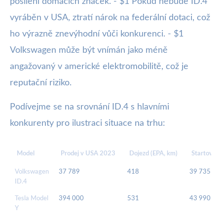
posílení domácích značek. - $1 Pokud nebude ID.4
vyráběn v USA, ztratí nárok na federální dotaci, což
ho výrazně znevýhodní vůči konkurenci. - $1
Volkswagen může být vnímán jako méně
angažovaný v americké elektromobilitě, což je
reputační riziko.
Podívejme se na srovnání ID.4 s hlavními
konkurenty pro ilustraci situace na trhu:
Model
Prodej v USA 2023
Dojezd (EPA, km)
Startovac
Volkswagen
37 789
418
39 735
ID.4
Tesla Model
394 000
531
43 990
Y