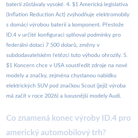
baterií zůstávaly vysoké. 4. $1 Americká legislativa
(Inflation Reduction Act) zvýhodňuje elektromobily
s domácí výrobou baterií a komponent. Přestože
ID.4 v určité konfiguraci splňoval podmínky pro
federální dotaci 7 500 dolarů, změny v
subdodavatelském řetězci tuto výhodu ohrozily. 5.
$1 Koncern chce v USA soustředit zdroje na nové
modely a značky, zejména chystanou nabídku
elektrických SUV pod značkou Scout (jejíž výroba
má začít v roce 2026) a luxusnější modely Audi.
Co znamená konec výroby ID.4 pro
americký automobilový trh?