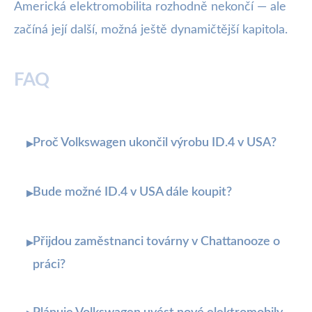
Americká elektromobilita rozhodně nekončí — ale
začíná její další, možná ještě dynamičtější kapitola.
FAQ
Proč Volkswagen ukončil výrobu ID.4 v USA?
▸
Bude možné ID.4 v USA dále koupit?
▸
Přijdou zaměstnanci továrny v Chattanooze o
▸
práci?