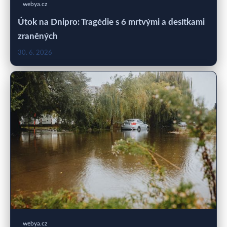
webya.cz
Útok na Dnipro: Tragédie s 6 mrtvými a desítkami
zraněných
30. 6. 2026
webya.cz