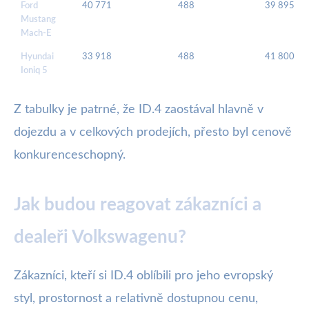
Ford
40 771
488
39 895
Mustang
Mach-E
Hyundai
33 918
488
41 800
Ioniq 5
Z tabulky je patrné, že ID.4 zaostával hlavně v
dojezdu a v celkových prodejích, přesto byl cenově
konkurenceschopný.
Jak budou reagovat zákazníci a
dealeři Volkswagenu?
Zákazníci, kteří si ID.4 oblíbili pro jeho evropský
styl, prostornost a relativně dostupnou cenu,