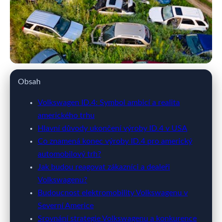
webya.cz
Obsah
Volkswagen Ukončuje Výrobu
Volkswagen ID.4: Symbol ambicí a realita
amerického trhu
ID.4 v USA: Důsledky pro Trh a
Hlavní důvody ukončení výroby ID.4 v USA
Zákazníky
Co znamená konec výroby ID.4 pro americký
automobilový trh?
9. 4. 2026
· 10 min čtení · Autor: Barbora Černá
Jak budou reagovat zákazníci a dealeři
Volkswagenu?
Budoucnost elektromobility Volkswagenu v
Severní Americe
Srovnání strategie Volkswagenu a konkurence