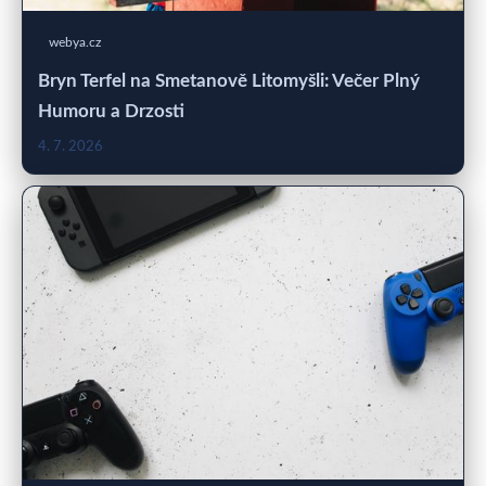
webya.cz
Bryn Terfel na Smetanově Litomyšli: Večer Plný
Humoru a Drzosti
4. 7. 2026