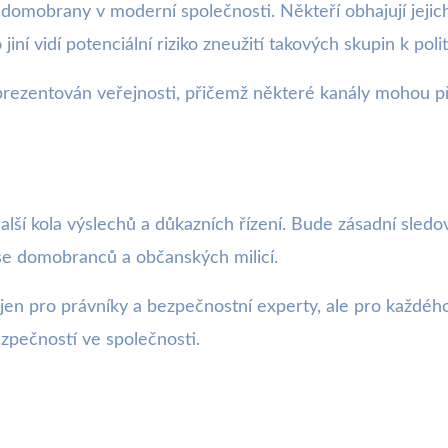
i domobrany v moderní společnosti. Někteří obhajují jejic
iní vidí potenciální riziko zneužití takových skupin k pol
d prezentován veřejnosti, přičemž některé kanály mohou př
další kola výslechů a důkazních řízení. Bude zásadní sledo
í se domobranců a občanských milicí.
n pro právníky a bezpečnostní experty, ale pro každého, 
pečností ve společnosti.