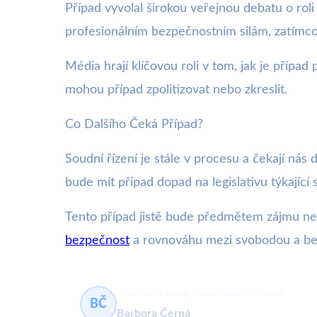
Případ vyvolal širokou veřejnou debatu o rol
profesionálním bezpečnostním silám, zatímco j
Média hrají klíčovou roli v tom, jak je přípa
mohou případ zpolitizovat nebo zkreslit.
Co Dalšího Čeká Případ?
Soudní řízení je stále v procesu a čekají nás 
bude mít případ dopad na legislativu týkajíc
Tento případ jistě bude předmětem zájmu neje
bezpečnost
a rovnováhu mezi svobodou a bez
internetové trendy, sociální média
511 článků
BČ
Barbora Černá