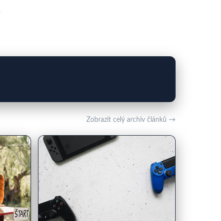
u.
Zobrazit celý archiv článků →