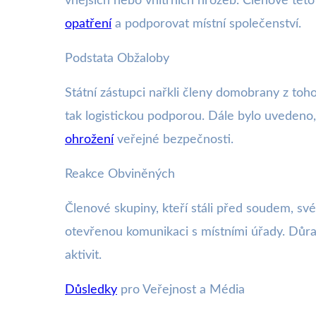
vnějších nebo vnitřních hrozeb. Členové této 
opatření
a podporovat místní společenství.
Podstata Obžaloby
Státní zástupci nařkli členy domobrany z toho
tak logistickou podporou. Dále bylo uvedeno
ohrožení
veřejné bezpečnosti.
Reakce Obviněných
Členové skupiny, kteří stáli před soudem, sv
otevřenou komunikaci s místními úřady. Důraz 
aktivit.
Důsledky
pro Veřejnost a Média