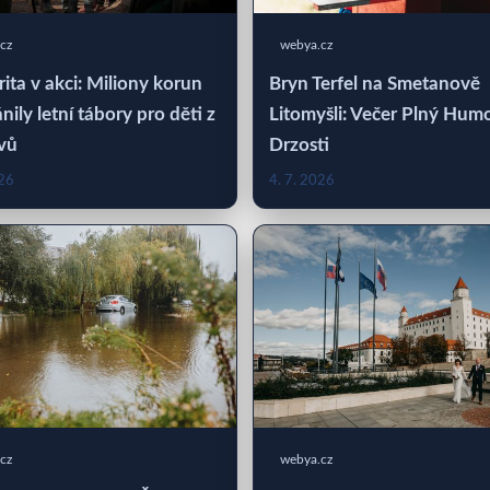
cz
webya.cz
rita v akci: Miliony korun
Bryn Terfel na Smetanově
nily letní tábory pro děti z
Litomyšli: Večer Plný Hum
vů
Drzosti
026
4. 7. 2026
cz
webya.cz