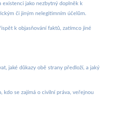
h existenci jako nezbytný doplněk k
itickým či jiným nelegitimním účelům.
ispět k objasňování faktů, zatímco jiné
vat, jaké důkazy obě strany předloží, a jaký
kdo se zajímá o civilní práva, veřejnou