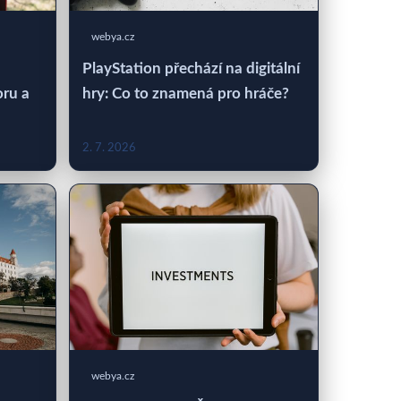
webya.cz
PlayStation přechází na digitální
oru a
hry: Co to znamená pro hráče?
2. 7. 2026
webya.cz