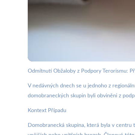
Odmítnutí Obžaloby z Podpory Terorismu: 
webya.cz
Domobrana čelí obvi
V nedávných dnech se u jednoho z regionálníc
domobraneckých skupin byli obviněni z podpor
28. 10. 2025
· 3 min čtení · Autor: Barbora Černá
Kontext Případu
Domobranecká skupina, která byla v centru t