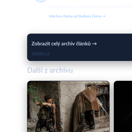
Barbora je vášnivá novinářka sledující nejnovější in
Všechny články od Barbora Černá →
Zobrazit celý archiv článků →
/archiv/ →
Další z archivu