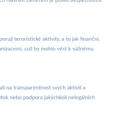
jich hlavním záměrem je posílit bezpečnostní
jí teroristické aktivity, a to jak finanční,
ganizacemi, což by mohlo vést k vážnému
li na transparentnost svých aktivit a
 útok nebo podpora jakýchkoli nelegálních