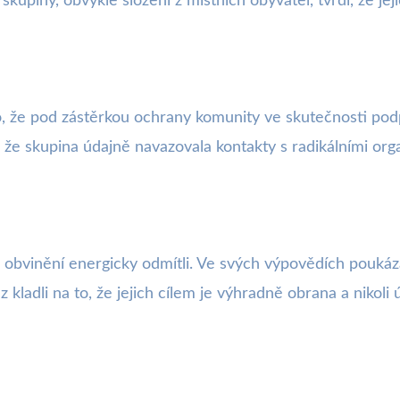
skupiny, obvykle složení z místních obyvatel, tvrdí, že je
, že pod zástěrkou ochrany komunity ve skutečnosti podporu
, že skupina údajně navazovala kontakty s radikálními or
é obvinění energicky odmítli. Ve svých výpovědích poukáza
kladli na to, že jejich cílem je výhradně obrana a nikoli