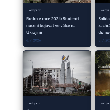
webya.cz
webya.
Rusko v roce 2024: Studenti
Solida
nuceni bojovat ve válce na
zachrá
Ukrajině
domo
6. 7. 2026
5. 7. 2
webya.cz
webya.