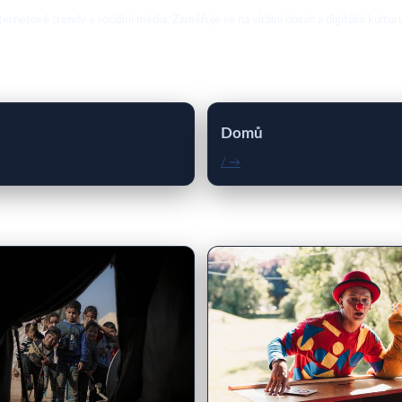
ternetové trendy a sociální média. Zaměřuje se na virální obsah a digitální kultur
Domů
/ →