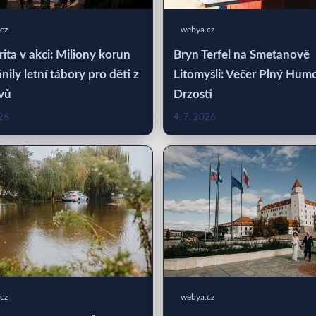
cz
webya.cz
rita v akci: Miliony korun
Bryn Terfel na Smetanově
nily letní tábory pro děti z
Litomyšli: Večer Plný Hum
vů
Drzosti
026
4. 7. 2026
cz
webya.cz