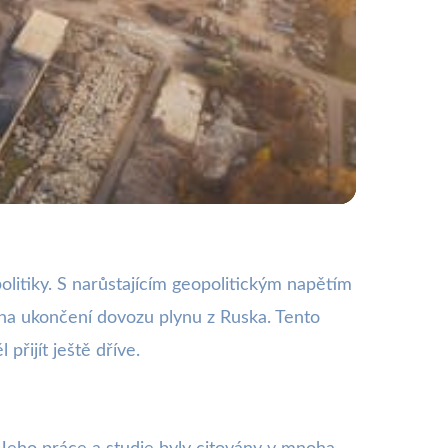
 Pavel vysvětluje
olitiky. S narůstajícím geopolitickým napětím
 na ukončení dovozu plynu z Ruska. Tento
přijít ještě dříve.