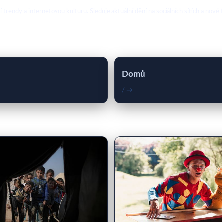
ální trendy a internetovou kulturu. Sleduje aktuální dění na sociálních sítích a 
Domů
/ →