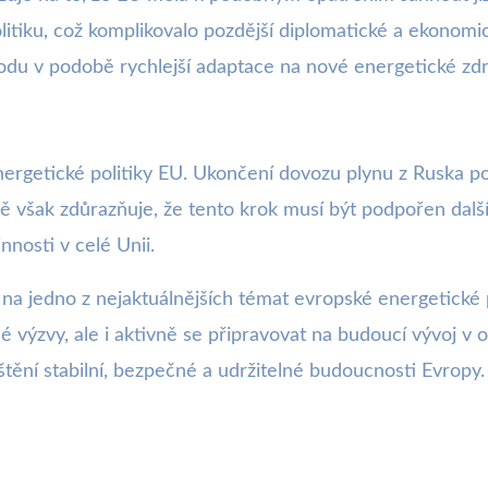
litiku, což komplikovalo pozdější diplomatické a ekonomick
odu v podobě rychlejší adaptace na nové energetické zdr
nergetické politiky EU. Ukončení dovozu plynu z Ruska po
ě však zdůrazňuje, že tento krok musí být podpořen dalš
nnosti v celé Unii.
na jedno z nejaktuálnějších témat evropské energetické p
 výzvy, ale i aktivně se připravovat na budoucí vývoj v obl
tění stabilní, bezpečné a udržitelné budoucnosti Evropy.