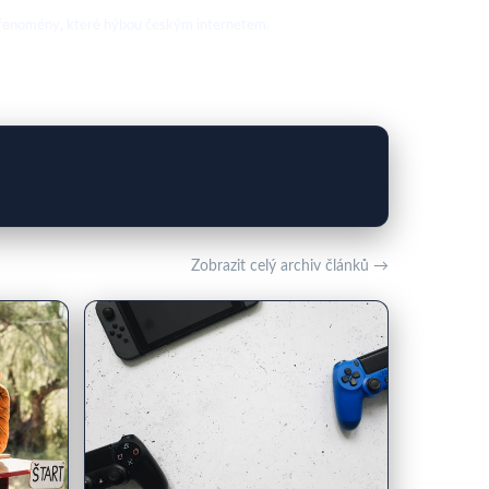
nové fenomény, které hýbou českým internetem.
Zobrazit celý archiv článků →