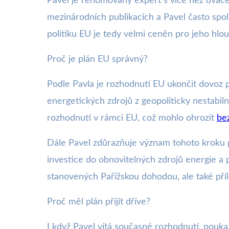
Pavel je renomovaný expert s více než dvacet
mezinárodních publikacích a Pavel často spol
politiku EU je tedy velmi ceněn pro jeho hlo
Proč je plán EU správný?
Podle Pavla je rozhodnutí EU ukončit dovoz p
energetických zdrojů z geopoliticky nestabiln
rozhodnutí v rámci EU, což mohlo ohrozit
be
Dále Pavel zdůrazňuje význam tohoto kroku pr
investice do obnovitelných zdrojů energie a p
stanovených Pařížskou dohodou, ale také pří
Proč měl plán přijít dříve?
I když Pavel vítá současné rozhodnutí, pouk