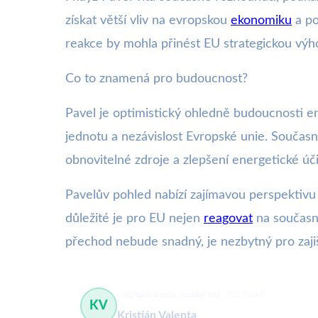
získat větší vliv na evropskou
ekonomiku
a po
reakce by mohla přinést EU strategickou výh
Co to znamená pro budoucnost?
Pavel je optimistický ohledně budoucnosti e
jednotu a nezávislost Evropské unie. Současn
obnovitelné zdroje a zlepšení energetické úči
Pavelův pohled nabízí zajímavou perspektivu 
důležité je pro EU nejen
reagovat
na současné
přechod nebude snadný, je nezbytný pro zajiš
digitální trendy, sociální sítě
512 článků
KV
Kristián Valenta