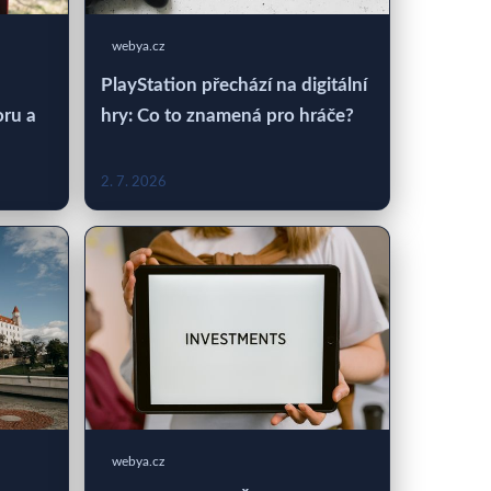
webya.cz
PlayStation přechází na digitální
oru a
hry: Co to znamená pro hráče?
2. 7. 2026
webya.cz