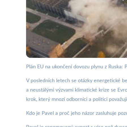
Plán EU na ukončení dovozu plynu z Ruska: Pro
webya.cz
EU plánuje ukončit 
V posledních letech se otázky energetické be
a neustálými výzvami klimatické krize se Evr
proč
krok, který mnozí odborníci a politici považuj
Kdo je Pavel a proč jeho názor zasluhuje poz
4. 12. 2025
· 4 min čtení · Autor: Kristián Valenta