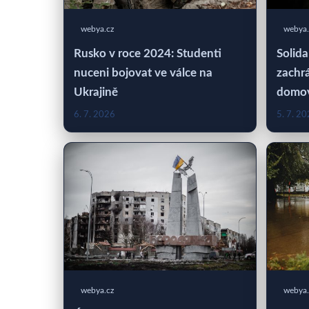
webya.cz
webya.
Rusko v roce 2024: Studenti
Solida
nuceni bojovat ve válce na
zachrá
Ukrajině
domo
6. 7. 2026
5. 7. 2
webya.cz
webya.