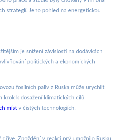
. Jeho práce a studie byly citovány v mnoha
ch strategií. Jeho pohled na energetickou
itějším je snížení závislosti na dodávkách
 ovlivňování politických a ekonomických
vozu fosilních paliv z Ruska může urychlit
n krok k dosažení klimatických cílů
ch míst
v čistých technologiích.
 dříve. Zpoždění v reakci prý umožnilo Rusku