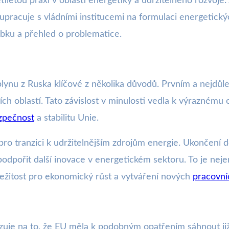
iletou praxí v oblasti energetiky a udržitelného rozvoje
upracuje s vládními institucemi na formulaci energetický
ubku a přehled o problematice.
lynu z Ruska klíčové z několika důvodů. Prvním a nejdůlež
ích oblastí. Tato závislost v minulosti vedla k výraznému
zpečnost
a stabilitu Unie.
o tranzici k udržitelnějším zdrojům energie. Ukončení do
odpořit další inovace v energetickém sektoru. To je neje
ležitost pro ekonomický růst a vytváření nových
pracovní
azuje na to, že EU měla k podobným opatřením sáhnout již