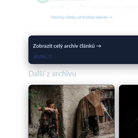
Kristián je vášnivý novinář zaměřující se na digit
Všechny články od Kristián Valenta →
Zobrazit celý archiv článků →
/archiv/ →
Další z archivu