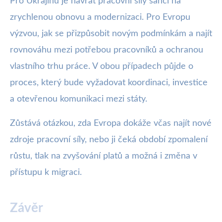
Pro Ukrajinu je návrat pracovní síly šancí na
zrychlenou obnovu a modernizaci. Pro Evropu
výzvou, jak se přizpůsobit novým podmínkám a najít
rovnováhu mezi potřebou pracovníků a ochranou
vlastního trhu práce. V obou případech půjde o
proces, který bude vyžadovat koordinaci, investice
a otevřenou komunikaci mezi státy.
Zůstává otázkou, zda Evropa dokáže včas najít nové
zdroje pracovní síly, nebo ji čeká období zpomalení
růstu, tlak na zvyšování platů a možná i změna v
přístupu k migraci.
Závěr