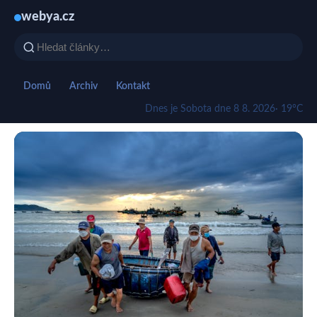
webya.cz
Domů
Archiv
Kontakt
Dnes je Sobota dne 8 8. 2026
· 19°C