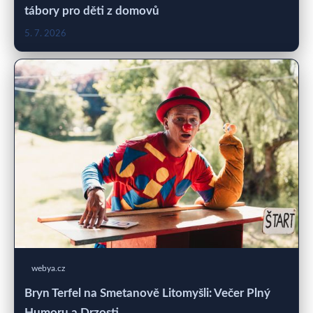
tábory pro děti z domovů
5. 7. 2026
webya.cz
Bryn Terfel na Smetanově Litomyšli: Večer Plný
Humoru a Drzosti