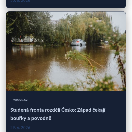
30. 6. 2026
webya.cz
Studená fronta rozdělí Česko: Západ čekají
bouřky a povodně
29. 6. 2026