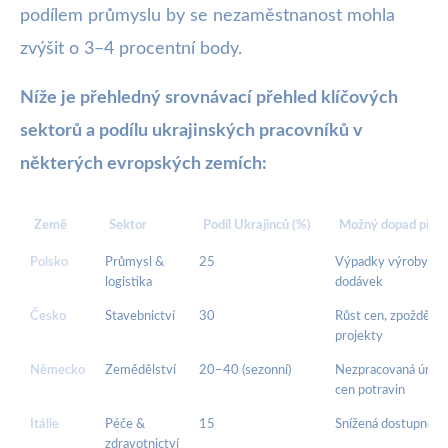
podílem průmyslu by se nezaměstnanost mohla
zvýšit o 3–4 procentní body.
Níže je přehledný srovnávací přehled klíčových
sektorů a podílu ukrajinských pracovníků v
některých evropských zemích:
Země
Sektor
Podíl Ukrajinců (%)
Možný dopad při o
Polsko
Průmysl &
25
Výpadky výroby, zp
logistika
dodávek
Česko
Stavebnictví
30
Růst cen, zpožděné
projekty
Německo
Zemědělství
20–40 (sezonní)
Nezpracovaná úroda
cen potravin
Itálie
Péče &
15
Snížená dostupnost
zdravotnictví