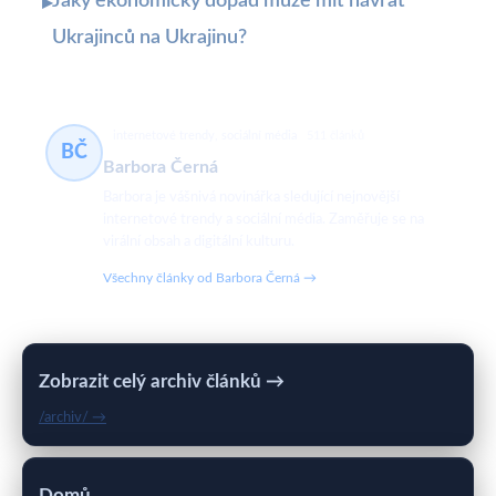
Jaký ekonomický dopad může mít návrat
▸
Ukrajinců na Ukrajinu?
internetové trendy, sociální média
511 článků
BČ
Barbora Černá
Barbora je vášnivá novinářka sledující nejnovější
internetové trendy a sociální média. Zaměřuje se na
virální obsah a digitální kulturu.
Všechny články od Barbora Černá →
Zobrazit celý archiv článků →
/archiv/ →
Domů