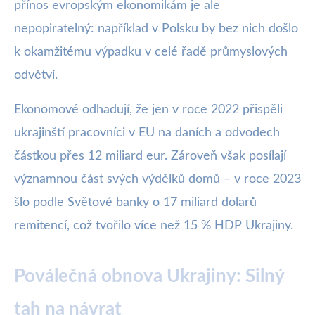
přínos evropským ekonomikám je ale
nepopiratelný: například v Polsku by bez nich došlo
k okamžitému výpadku v celé řadě průmyslových
odvětví.
Ekonomové odhadují, že jen v roce 2022 přispěli
ukrajinští pracovníci v EU na daních a odvodech
částkou přes 12 miliard eur. Zároveň však posílají
významnou část svých výdělků domů – v roce 2023
šlo podle Světové banky o 17 miliard dolarů
remitencí, což tvořilo více než 15 % HDP Ukrajiny.
Poválečná obnova Ukrajiny: Silný
tah na návrat