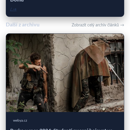
/ →
Další z archivu
Zobrazit celý archiv článků →
webya.cz