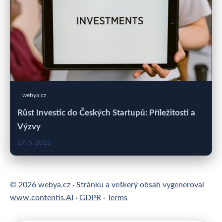
webya.cz
Růst Investic do Českých Startupů: Příležitosti a
Výzvy
27. 6. 2026
© 2026 webya.cz · Stránku a veškerý obsah vygeneroval
www.contentis.AI
·
GDPR
·
Terms