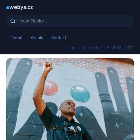
webya.cz
Domů
Archiv
Kontakt
Dnes je Pátek dne 7 8. 2026
· 23°C