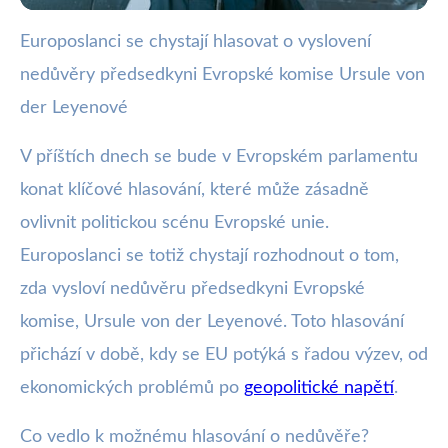
Europoslanci se chystají hlasovat o vyslovení
webya.cz
nedůvěry předsedkyni Evropské komise Ursule von
Hlasování o nedůvěře Ursule von
der Leyenové
der Leyenové může změnit EU
V příštích dnech se bude v Evropském parlamentu
2. 7. 2025
· 3 min čtení · Autor: Nela Švecová
konat klíčové hlasování, které může zásadně
ovlivnit politickou scénu Evropské unie.
Europoslanci se totiž chystají rozhodnout o tom,
zda vysloví nedůvěru předsedkyni Evropské
komise, Ursule von der Leyenové. Toto hlasování
přichází v době, kdy se EU potýká s řadou výzev, od
ekonomických problémů po
geopolitické napětí
.
Co vedlo k možnému hlasování o nedůvěře?