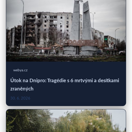
webya.cz
Útok na Dnipro: Tragédie s 6 mrtvými a desítkami
zraněných
30. 6. 2026