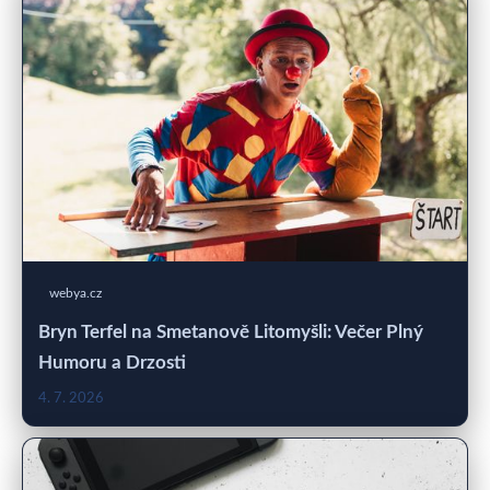
webya.cz
Bryn Terfel na Smetanově Litomyšli: Večer Plný
Humoru a Drzosti
4. 7. 2026