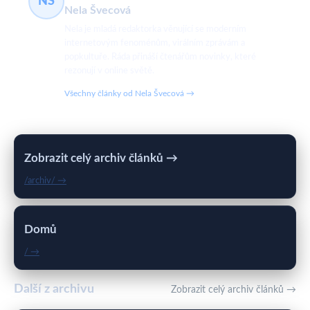
NŠ
Nela Švecová
Nela je mladá redaktorka věnující se moderním
internetovým fenoménům, virálním zprávám a
popkultuře. Ráda přináší čtenářům novinky, které
rezonují v online světě.
Všechny články od Nela Švecová →
Zobrazit celý archiv článků →
/archiv/ →
Domů
/ →
Další z archivu
Zobrazit celý archiv článků →