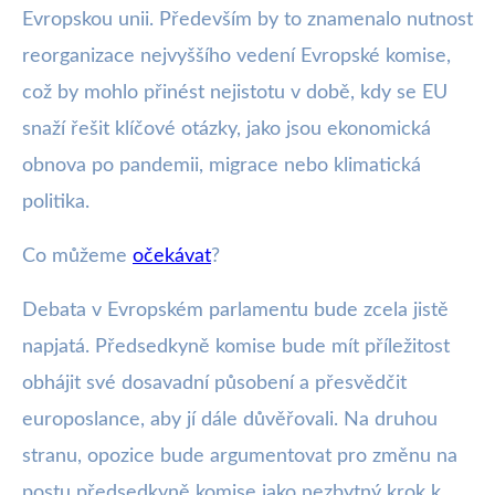
Evropskou unii. Především by to znamenalo nutnost
reorganizace nejvyššího vedení Evropské komise,
což by mohlo přinést nejistotu v době, kdy se EU
snaží řešit klíčové otázky, jako jsou ekonomická
obnova po pandemii, migrace nebo klimatická
politika.
Co můžeme
očekávat
?
Debata v Evropském parlamentu bude zcela jistě
napjatá. Předsedkyně komise bude mít příležitost
obhájit své dosavadní působení a přesvědčit
europoslance, aby jí dále důvěřovali. Na druhou
stranu, opozice bude argumentovat pro změnu na
postu předsedkyně komise jako nezbytný krok k