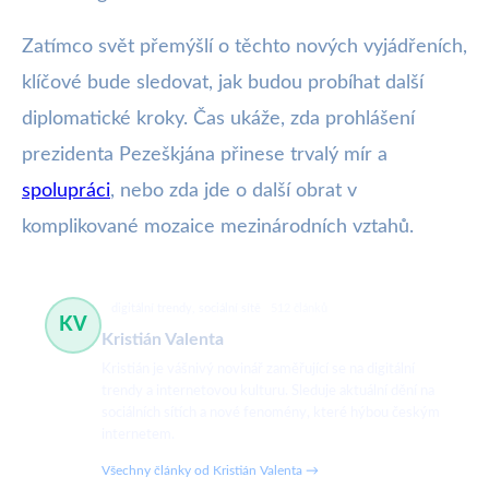
Zatímco svět přemýšlí o těchto nových vyjádřeních,
klíčové bude sledovat, jak budou probíhat další
diplomatické kroky. Čas ukáže, zda prohlášení
prezidenta Pezeškjána přinese trvalý mír a
spolupráci
, nebo zda jde o další obrat v
komplikované mozaice mezinárodních vztahů.
digitální trendy, sociální sítě
512 článků
KV
Kristián Valenta
Kristián je vášnivý novinář zaměřující se na digitální
trendy a internetovou kulturu. Sleduje aktuální dění na
sociálních sítích a nové fenomény, které hýbou českým
internetem.
Všechny články od Kristián Valenta →