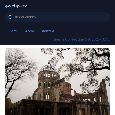
webya.cz
Domů
Archiv
Kontakt
Dnes je Čtvrtek dne 6 8. 2026
· 30°C