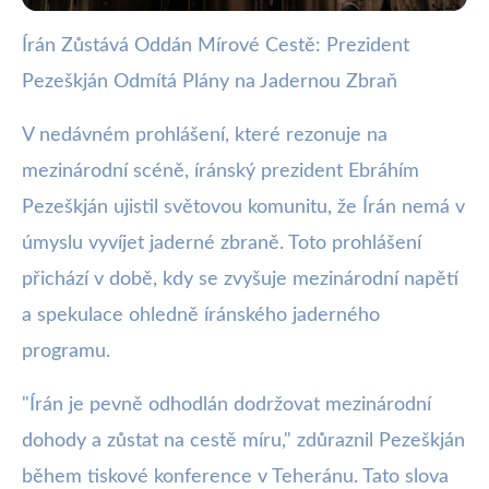
Írán Zůstává Oddán Mírové Cestě: Prezident
webya.cz
Pezeškján Odmítá Plány na Jadernou Zbraň
Írán Odmítá Jaderné Zbraně,
Pezeškján Hájí Mír
V nedávném prohlášení, které rezonuje na
mezinárodní scéně, íránský prezident Ebráhím
25. 9. 2025
· 3 min čtení · Autor: Kristián Valenta
Pezeškján ujistil světovou komunitu, že Írán nemá v
úmyslu vyvíjet jaderné zbraně. Toto prohlášení
přichází v době, kdy se zvyšuje mezinárodní napětí
a spekulace ohledně íránského jaderného
programu.
"Írán je pevně odhodlán dodržovat mezinárodní
dohody a zůstat na cestě míru," zdůraznil Pezeškján
během tiskové konference v Teheránu. Tato slova