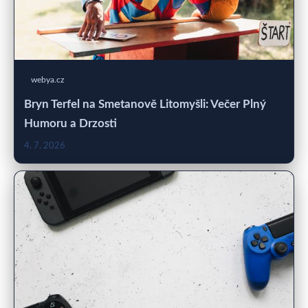
webya.cz
Bryn Terfel na Smetanově Litomyšli: Večer Plný
Humoru a Drzosti
4. 7. 2026