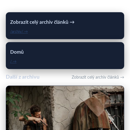
Zobrazit celý archiv článků →
/archiv/ →
Domů
/ →
Další z archivu
Zobrazit celý archiv článků →