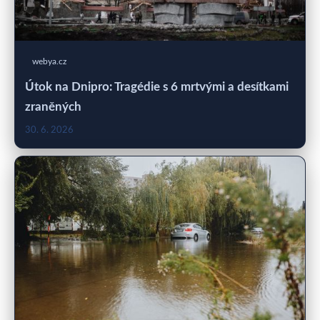
webya.cz
Útok na Dnipro: Tragédie s 6 mrtvými a desítkami
zraněných
30. 6. 2026