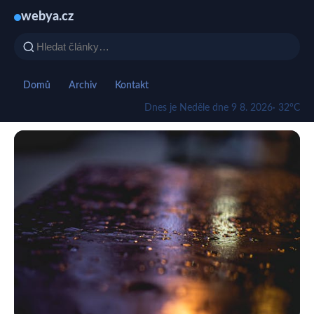
webya.cz
Domů
Archiv
Kontakt
Dnes je Neděle dne 9 8. 2026
· 32°C