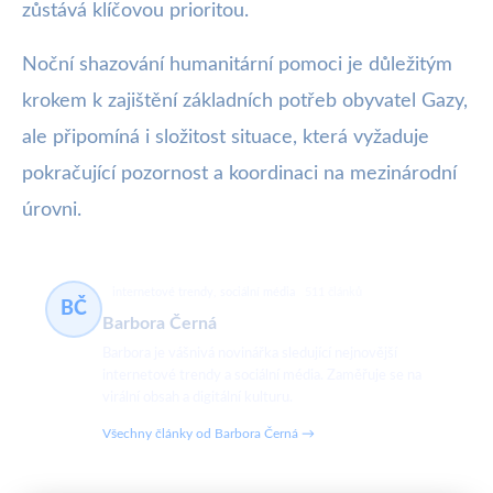
zůstává klíčovou prioritou.
Noční shazování humanitární pomoci je důležitým
krokem k zajištění základních potřeb obyvatel Gazy,
ale připomíná i složitost situace, která vyžaduje
pokračující pozornost a koordinaci na mezinárodní
úrovni.
internetové trendy, sociální média
511 článků
BČ
Barbora Černá
Barbora je vášnivá novinářka sledující nejnovější
internetové trendy a sociální média. Zaměřuje se na
virální obsah a digitální kulturu.
Všechny články od Barbora Černá →