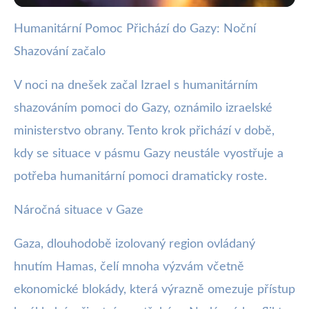
Humanitární Pomoc Přichází do Gazy: Noční
webya.cz
Shazování začalo
Izrael začal s nočním shazováním
pomoci do Gazy
V noci na dnešek začal Izrael s humanitárním
shazováním pomoci do Gazy, oznámilo izraelské
27. 7. 2025
· 3 min čtení · Autor: Barbora Černá
ministerstvo obrany. Tento krok přichází v době,
kdy se situace v pásmu Gazy neustále vyostřuje a
potřeba humanitární pomoci dramaticky roste.
Náročná situace v Gaze
Gaza, dlouhodobě izolovaný region ovládaný
hnutím Hamas, čelí mnoha výzvám včetně
ekonomické blokády, která výrazně omezuje přístup