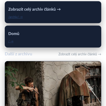
Zobrazit celý archiv článků →
/archiv/ →
Domů
/ →
Další z archivu
Zobrazit celý archiv článků →