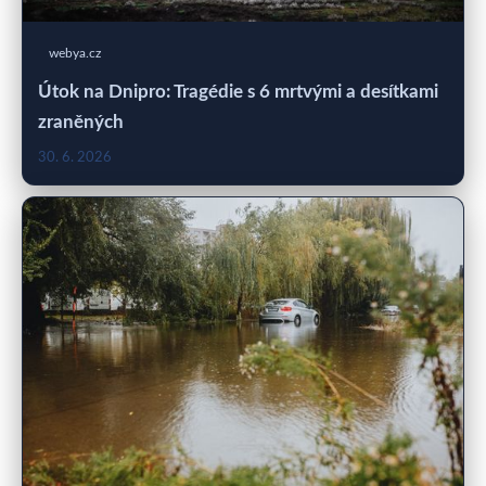
webya.cz
Útok na Dnipro: Tragédie s 6 mrtvými a desítkami
zraněných
30. 6. 2026