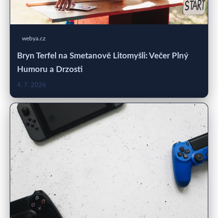
webya.cz
Bryn Terfel na Smetanově Litomyšli: Večer Plný
Humoru a Drzosti
4. 7. 2026