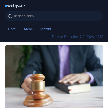
webya.cz
Domů
Archiv
Kontakt
Dnes je Pátek dne 7 8. 2026
· 19°C