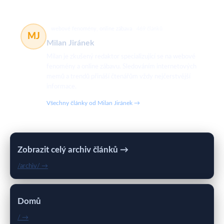
webové fenomény, online zábava
469 článků
MJ
Milan Jiránek
Milan je zkušený redaktor specializující se na webové
fenomény a online zábavu. Sledováním internetových
memů a trendů přináší čtenářům vždy nejčerstvější
informace.
Všechny články od Milan Jiránek →
Zobrazit celý archiv článků →
/archiv/ →
Domů
/ →