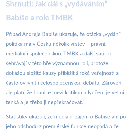
Shrnutí: Jak dál s „vydáváním“
Babiše a role TMBK
Případ Andreje Babiše ukazuje, že otázka „vydání“
politika má v Česku několik vrstev – právní,
mediální i společenskou. TMBK a další satirici
sehrávají v této hře významnou roli, protože
dokážou složité kauzy přiblížit široké veřejnosti a
často ovlivnit i celospolečenskou debatu. Zároveň
ale platí, že hranice mezi kritikou a lynčem je velmi
tenká a je třeba ji nepřekračovat.
Statistiky ukazují, že mediální zájem o Babiše ani po
jeho odchodu z premiérské funkce neopadá a že