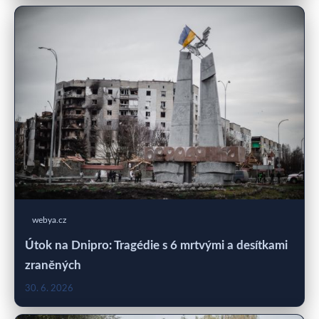
webya.cz
Útok na Dnipro: Tragédie s 6 mrtvými a desítkami
zraněných
30. 6. 2026