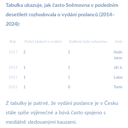
Tabulka ukazuje, jak často Sněmovna v posledním
desetiletí rozhodovala o vydání poslanců (2014–
2024):
Rok
Počet žádostí o vydání
Kolikrát bylo vyhověno
Jméno p
2017
2
2
Andrej B
Jaroslav
2019
1
1
Jiří June
2021
1
1
Lubomír
2022
1
0
Tomio O
Z tabulky je patrné, že vydání poslance je v Česku
stále spíše výjimečné a bývá často spojeno s
mediálně sledovanými kauzami.