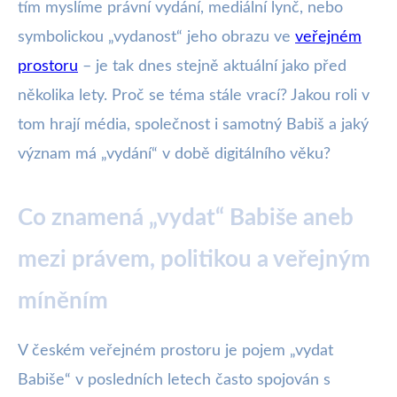
tím myslíme právní vydání, mediální lynč, nebo
symbolickou „vydanost“ jeho obrazu ve
veřejném
prostoru
– je tak dnes stejně aktuální jako před
několika lety. Proč se téma stále vrací? Jakou roli v
tom hrají média, společnost i samotný Babiš a jaký
význam má „vydání“ v době digitálního věku?
Co znamená „vydat“ Babiše aneb
mezi právem, politikou a veřejným
míněním
V českém veřejném prostoru je pojem „vydat
Babiše“ v posledních letech často spojován s