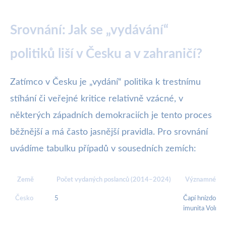
Srovnání: Jak se „vydávání“
politiků liší v Česku a v zahraničí?
Zatímco v Česku je „vydání“ politika k trestnímu
stíhání či veřejné kritice relativně vzácné, v
některých západních demokraciích je tento proces
běžnější a má často jasnější pravidla. Pro srovnání
uvádíme tabulku případů v sousedních zemích:
Země
Počet vydaných poslanců (2014–2024)
Významné ka
Česko
5
Čapí hnízdo,
imunita Volnéh