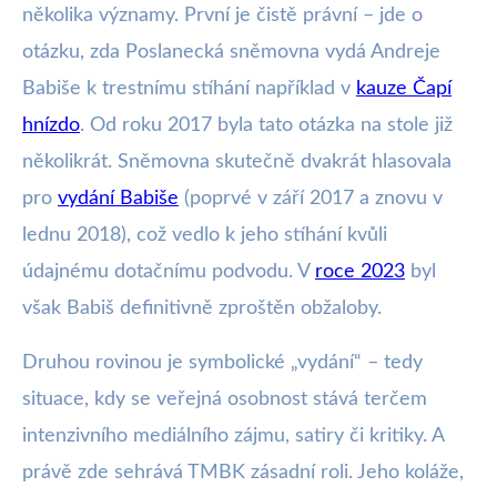
několika významy. První je čistě právní – jde o
otázku, zda Poslanecká sněmovna vydá Andreje
Babiše k trestnímu stíhání například v
kauze Čapí
hnízdo
. Od roku 2017 byla tato otázka na stole již
několikrát. Sněmovna skutečně dvakrát hlasovala
pro
vydání Babiše
(poprvé v září 2017 a znovu v
lednu 2018), což vedlo k jeho stíhání kvůli
údajnému dotačnímu podvodu. V
roce 2023
byl
však Babiš definitivně zproštěn obžaloby.
Druhou rovinou je symbolické „vydání“ – tedy
situace, kdy se veřejná osobnost stává terčem
intenzivního mediálního zájmu, satiry či kritiky. A
právě zde sehrává TMBK zásadní roli. Jeho koláže,