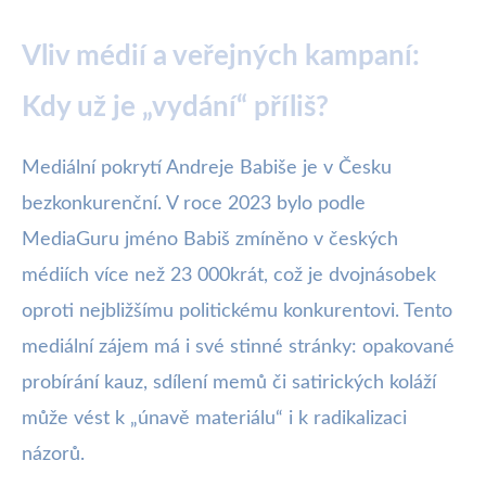
Vliv médií a veřejných kampaní:
Kdy už je „vydání“ příliš?
Mediální pokrytí Andreje Babiše je v Česku
bezkonkurenční. V roce 2023 bylo podle
MediaGuru jméno Babiš zmíněno v českých
médiích více než 23 000krát, což je dvojnásobek
oproti nejbližšímu politickému konkurentovi. Tento
mediální zájem má i své stinné stránky: opakované
probírání kauz, sdílení memů či satirických koláží
může vést k „únavě materiálu“ i k radikalizaci
názorů.