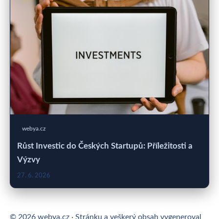
webya.cz
Růst Investic do Českých Startupů: Příležitosti a
Výzvy
27. 6. 2026
© 2026 webya.cz · Stránku a veškerý obsah vygeneroval