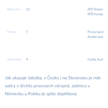
Německo
12
AfD financován
SPD korupce
Polsko
7
Pis korupce,
Soudní spory
Slovensko
4
Gorila, Kuciak
Jak ukazuje tabulka, v Česku i na Slovensku je role
satiry v těchto procesech výrazná, zatímco v
Německu a Polsku je spíše doplňková.