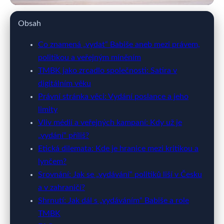
webya.cz
Obsah
Kauza Babiše: Právní Vydání,
Co znamená „vydat“ Babiše aneb mezi právem,
politikou a veřejným míněním
Média a Satirické Zobrazení TMBK
TMBK jako zrcadlo společnosti: Satira v
digitálním věku
7. 3. 2026
· 11 min čtení · Autor: Milan Jiránek
Právní stránka věci: Vydání poslance a jeho
limity
Vliv médií a veřejných kampaní: Kdy už je
„vydání“ příliš?
Etická dilemata: Kde je hranice mezi kritikou a
lynčem?
Srovnání: Jak se „vydávání“ politiků liší v Česku
a v zahraničí?
Shrnutí: Jak dál s „vydáváním“ Babiše a role
TMBK