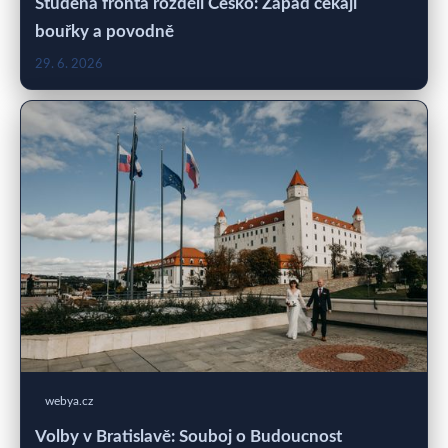
Studená fronta rozdělí Česko: Západ čekají
bouřky a povodně
29. 6. 2026
webya.cz
Volby v Bratislavě: Souboj o Budoucnost