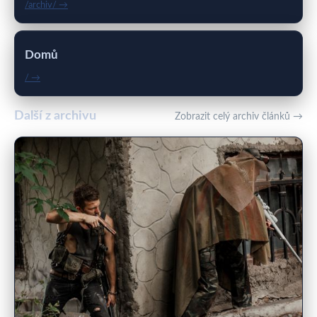
/archiv/ →
Domů
/ →
Další z archivu
Zobrazit celý archiv článků →