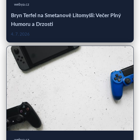
webya.cz
Bryn Terfel na Smetanově Litomyšli: Večer Plný
Humoru a Drzosti
4. 7. 2026
webya.cz