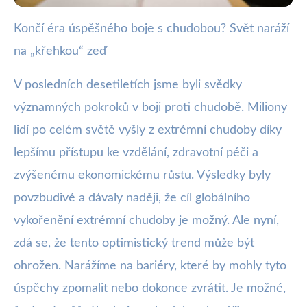
Končí éra úspěšného boje s chudobou? Svět naráží
webya.cz
na „křehkou“ zeď
Končí boj proti chudobě?
Narůstající výzvy a nové řešení
V posledních desetiletích jsme byli svědky
významných pokroků v boji proti chudobě. Miliony
28. 12. 2025
· 4 min čtení · Autor: Kristián Valenta
lidí po celém světě vyšly z extrémní chudoby díky
lepšímu přístupu ke vzdělání, zdravotní péči a
zvýšenému ekonomickému růstu. Výsledky byly
povzbudivé a dávaly naději, že cíl globálního
vykořenění extrémní chudoby je možný. Ale nyní,
zdá se, že tento optimistický trend může být
ohrožen. Narážíme na bariéry, které by mohly tyto
úspěchy zpomalit nebo dokonce zvrátit. Je možné,