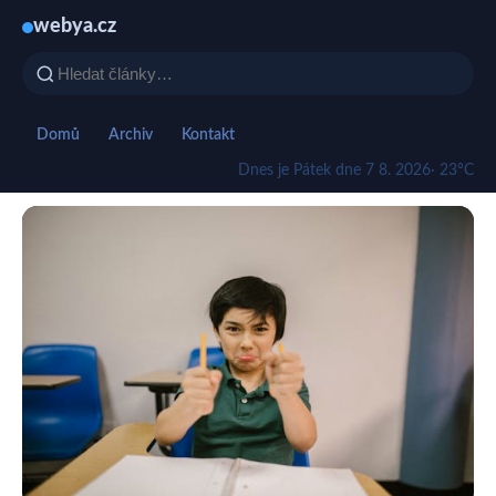
webya.cz
Domů
Archiv
Kontakt
Dnes je Pátek dne 7 8. 2026
· 23°C