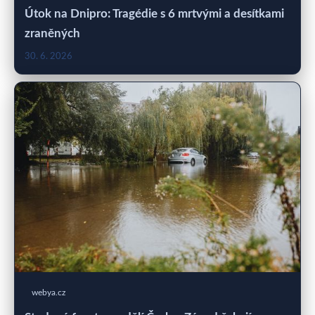
Útok na Dnipro: Tragédie s 6 mrtvými a desítkami
zraněných
30. 6. 2026
webya.cz