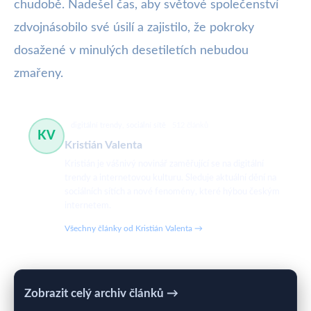
chudobě. Nadešel čas, aby světové společenství
zdvojnásobilo své úsilí a zajistilo, že pokroky
dosažené v minulých desetiletích nebudou
zmařeny.
digitální trendy, sociální sítě
512 článků
KV
Kristián Valenta
Kristián je vášnivý novinář zaměřující se na digitální
trendy a internetovou kulturu. Sleduje aktuální dění na
sociálních sítích a nové fenomény, které hýbou českým
internetem.
Všechny články od Kristián Valenta →
Zobrazit celý archiv článků →