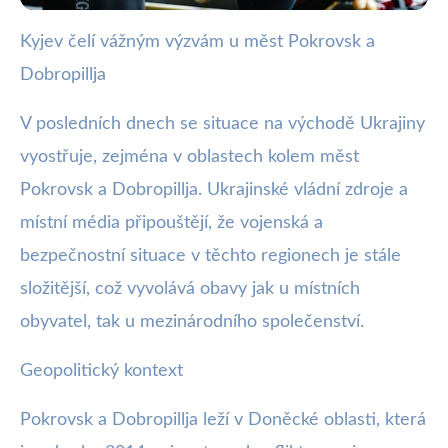
Kyjev čelí vážným výzvám u měst Pokrovsk a
webya.cz
Dobropillja
Kyjev bojuje: Vážné výzvy u
Pokrovsk a Dobropillja eskalují
V posledních dnech se situace na východě Ukrajiny
vyostřuje, zejména v oblastech kolem měst
13. 8. 2025
· 3 min čtení · Autor: Milan Jiránek
Pokrovsk a Dobropillja. Ukrajinské vládní zdroje a
místní média připouštějí, že vojenská a
bezpečnostní situace v těchto regionech je stále
složitější, což vyvolává obavy jak u místních
obyvatel, tak u mezinárodního společenství.
Geopolitický kontext
Pokrovsk a Dobropillja leží v Doněcké oblasti, která