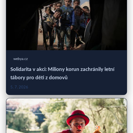
webya.cz
Solidarita v akci: Miliony korun zachránily letní
tábory pro děti z domovů
5. 7. 2026