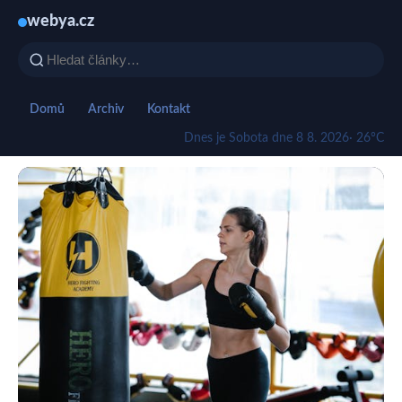
webya.cz
Domů
Archiv
Kontakt
Dnes je Sobota dne 8 8. 2026
· 26°C