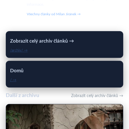
informace.
Všechny články od Milan Jiránek →
Zobrazit celý archiv článků →
/archiv/ →
Domů
/ →
Další z archivu
Zobrazit celý archiv článků →