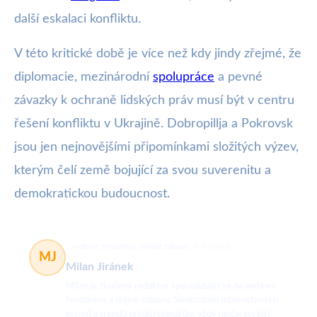
další eskalaci konfliktu.
V této kritické době je více než kdy jindy zřejmé, že
diplomacie, mezinárodní
spolupráce
a pevné
závazky k ochraně lidských práv musí být v centru
řešení konfliktu v Ukrajině. Dobropillja a Pokrovsk
jsou jen nejnovějšími připomínkami složitých výzev,
kterým čelí země bojující za svou suverenitu a
demokratickou budoucnost.
webové fenomény, online zábava
469 článků
MJ
Milan Jiránek
Milan je zkušený redaktor specializující se na webové
fenomény a online zábavu. Sledováním internetových
memů a trendů přináší čtenářům vždy nejčerstvější