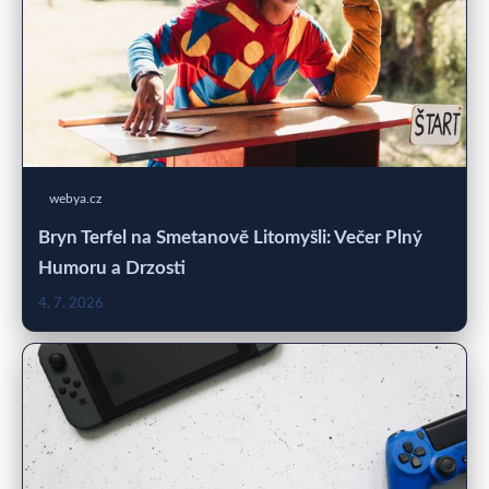
webya.cz
Bryn Terfel na Smetanově Litomyšli: Večer Plný
Humoru a Drzosti
4. 7. 2026