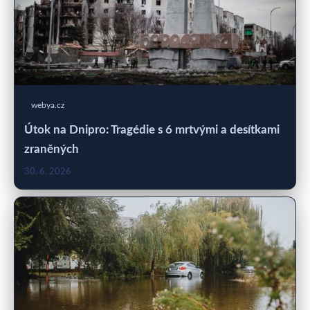
webya.cz
Útok na Dnipro: Tragédie s 6 mrtvými a desítkami
zraněných
30. 6. 2026