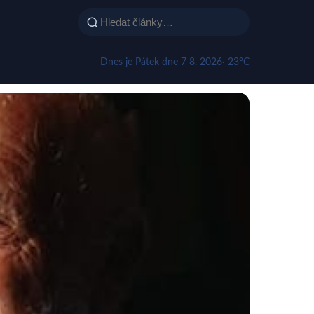
Dnes je Pátek dne 7 8. 2026
· 23°C