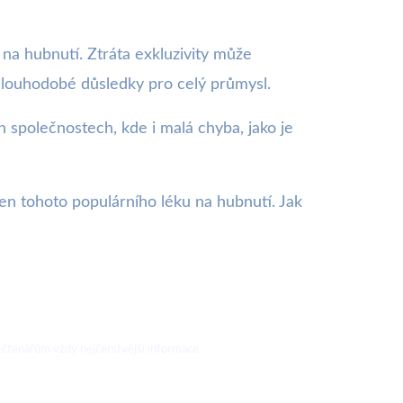
ů na hubnutí. Ztráta exkluzivity může
 dlouhodobé důsledky pro celý průmysl.
 společnostech, kde i malá chyba, jako je
en tohoto populárního léku na hubnutí. Jak
 čtenářům vždy nejčerstvější informace.