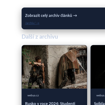
Zobrazit celý archiv článků →
/archiv/ →
Další z archivu
webya.cz
webya.
Rusko v roce 2024: Studenti
Solida