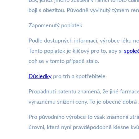
Lék, jehož jméno zůstává v rámci tohoto článku
boji s obezitou. Původně vyvinutý týmem ren
Zapomenutý poplatek
Podle dostupných informací, výrobce léku nez
Tento poplatek je klíčový pro to, aby si
spole
což se v tomto případě stalo.
Důsledky
pro trh a spotřebitele
Propadnutí patentu znamená, že jiné farmace
výraznému snížení ceny. To je obecně dobrá z
Pro původního výrobce to však znamená ztrát
úrovni, která nyní pravděpodobně klesne kvůl