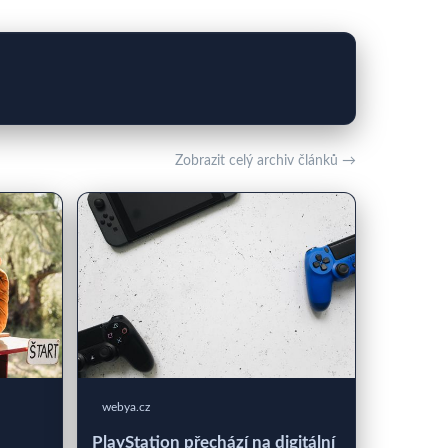
Zobrazit celý archiv článků →
webya.cz
PlayStation přechází na digitální