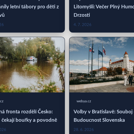
nily letní tábory pro děti z
Litomyšli: Večer Plný Hum
vů
Drzosti
026
4. 7. 2026
cz
webya.cz
á fronta rozdělí Česko:
Volby v Bratislavě: Souboj
 čekají bouřky a povodně
Budoucnost Slovenska
2026
28. 6. 2026