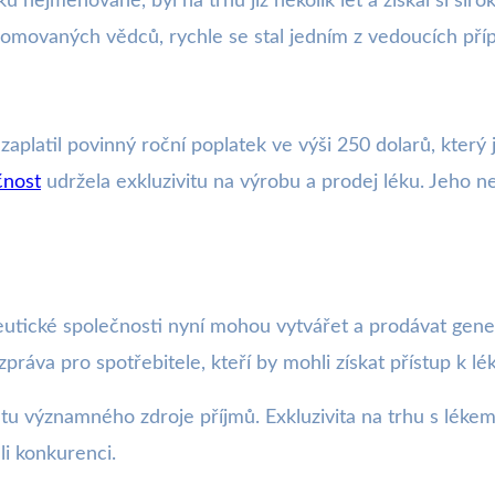
 nejmenované, byl na trhu již několik let a získal si širo
omovaných vědců, rychle se stal jedním z vedoucích přípr
aplatil povinný roční poplatek ve výši 250 dolarů, který
čnost
udržela exkluzivitu na výrobu a prodej léku. Jeho n
utické společnosti nyní mohou vytvářet a prodávat gener
práva pro spotřebitele, kteří by mohli získat přístup k 
u významného zdroje příjmů. Exkluzivita na trhu s lékem
i konkurenci.