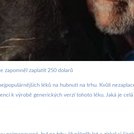
ce zapomněl zaplatit 250 dolarů
til patent kvůli nezaplace
 nejpopulárnějších léků na hubnutí na trhu. Kvůli nezapla
renci k výrobě generických verzí tohoto léku. Jaká je cel