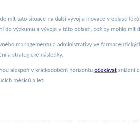
e mít tato situace na další vývoj a inovace v oblasti lék
ní do výzkumu a vývoje v této oblasti, což by mohlo mít
rávného managementu a administrativy ve farmaceutických
ní a strategické následky.
ohou alespoň v krátkodobém horizontu
očekávat
snížení c
cích měsíců a let.
ebové fenomény a online zábavu. Sledováním internetových memů a trendů přináší