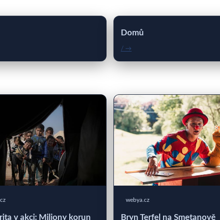
Domů
/ →
cz
webya.cz
rita v akci: Miliony korun
Bryn Terfel na Smetanově