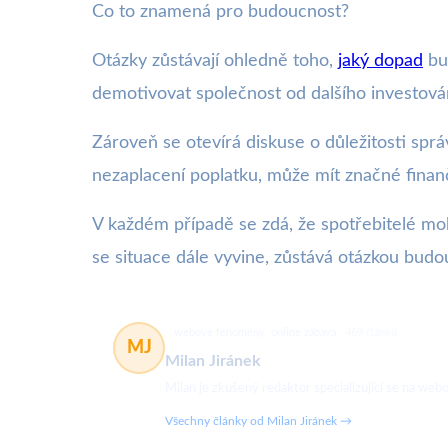
Co to znamená pro budoucnost?
Otázky zůstávají ohledně toho,
jaký dopad
bud
demotivovat společnost od dalšího investová
Zároveň se otevírá diskuse o důležitosti sp
nezaplacení poplatku, může mít značné finanč
V každém případě se zdá, že spotřebitelé m
se situace dále vyvine, zůstává otázkou budou
webové fenomény, online zábava
469 článků
MJ
Milan Jiránek
Milan je zkušený redaktor specializující se na w
Všechny články od Milan Jiránek →