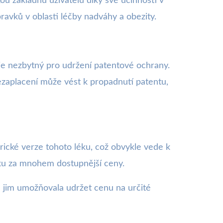
kou základnu uživatelů díky své účinnosti v
avků v oblasti léčby nadváhy a obezity.
 je nezbytný pro udržení patentové ochrany.
ezaplacení může vést k propadnutí patentu,
ické verze tohoto léku, což obvykle vede k
léku za mnohem dostupnější ceny.
 jim umožňovala udržet cenu na určité