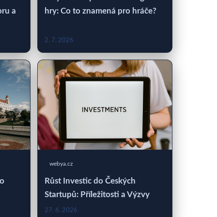
oru a
hry: Co to znamená pro hráče?
2. 7. 2026
webya.cz
 o
Růst Investic do Českých
Startupů: Příležitosti a Výzvy
27. 6. 2026