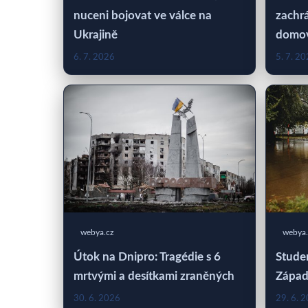
nuceni bojovat ve válce na
zachrá
Ukrajině
domo
6. 7. 2026
5. 7. 2
webya.cz
webya.
Útok na Dnipro: Tragédie s 6
Studen
mrtvými a desítkami zraněných
Západ
30. 6. 2026
29. 6. 