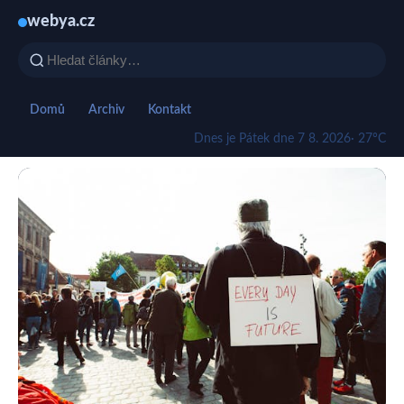
webya.cz
Domů
Archiv
Kontakt
Dnes je Pátek dne 7 8. 2026
· 27°C