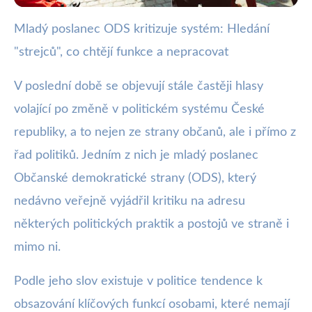
Mladý poslanec ODS kritizuje systém: Hledání
webya.cz
"strejců", co chtějí funkce a nepracovat
Mladý poslanec ODS kritizuje:
Politika plná strejců bez práce
V poslední době se objevují stále častěji hlasy
volající po změně v politickém systému České
30. 10. 2025
· 3 min čtení · Autor: Barbora Černá
republiky, a to nejen ze strany občanů, ale i přímo z
řad politiků. Jedním z nich je mladý poslanec
Občanské demokratické strany (ODS), který
nedávno veřejně vyjádřil kritiku na adresu
některých politických praktik a postojů ve straně i
mimo ni.
Podle jeho slov existuje v politice tendence k
obsazování klíčových funkcí osobami, které nemají