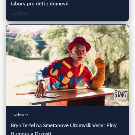
tábory pro děti z domovů
5. 7. 2026
webya.cz
Bryn Terfel na Smetanově Litomyšli: Večer Plný
Humoru a Drzosti