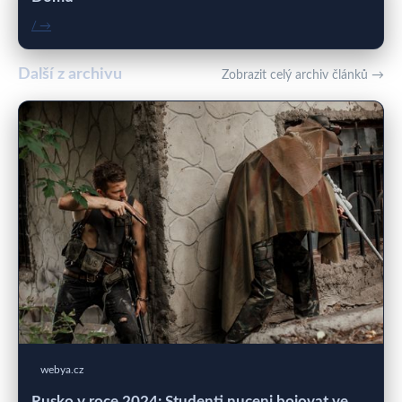
/ →
Další z archivu
Zobrazit celý archiv článků →
webya.cz
Rusko v roce 2024: Studenti nuceni bojovat ve