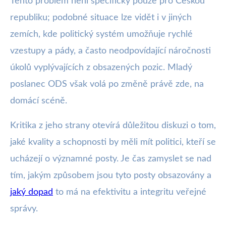
Tento problém není specifický pouze pro Českou
republiku; podobné situace lze vidět i v jiných
zemích, kde politický systém umožňuje rychlé
vzestupy a pády, a často neodpovídající náročnosti
úkolů vyplývajících z obsazených pozic. Mladý
poslanec ODS však volá po změně právě zde, na
domácí scéně.
Kritika z jeho strany otevírá důležitou diskuzi o tom,
jaké kvality a schopnosti by měli mít politici, kteří se
ucházejí o významné posty. Je čas zamyslet se nad
tím, jakým způsobem jsou tyto posty obsazovány a
jaký dopad
to má na efektivitu a integritu veřejné
správy.