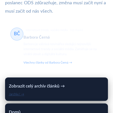
poslanec ODS zdůrazňuje, změna musí začít nyní a
musí začít od nás všech.
internetové trendy, sociální média
511 článků
BČ
Barbora Černá
Barbora je vášnivá novinářka sledující nejnovější
internetové trendy a sociální média. Zaměřuje se na
virální obsah a digitální kulturu.
Všechny články od Barbora Černá →
Zobrazit celý archiv článků →
/archiv/ →
Domů