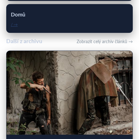
Domů
/ →
Další z archivu
Zobrazit celý archiv článků →