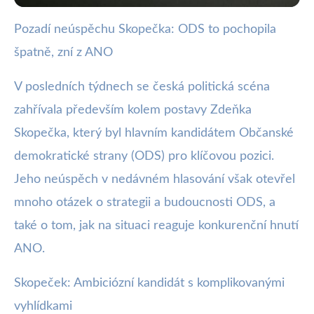
Pozadí neúspěchu Skopečka: ODS to pochopila
webya.cz
špatně, zní z ANO
Neúspěch Skopečka: ANO tvrdí,
že ODS zvolila špatnou strategii
V posledních týdnech se česká politická scéna
zahřívala především kolem postavy Zdeňka
6. 11. 2025
· 3 min čtení · Autor: Kristián Valenta
Skopečka, který byl hlavním kandidátem Občanské
demokratické strany (ODS) pro klíčovou pozici.
Jeho neúspěch v nedávném hlasování však otevřel
mnoho otázek o strategii a budoucnosti ODS, a
také o tom, jak na situaci reaguje konkurenční hnutí
ANO.
Skopeček: Ambiciózní kandidát s komplikovanými
vyhlídkami