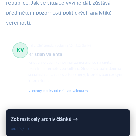
republice. Jak se situace vyvine dál, zůstává
předmětem pozornosti politických analytiků i
veřejnosti.
digitální trendy, sociální sítě
512 článků
KV
Kristián Valenta
Kristián je vášnivý novinář zaměřující se na digitální
trendy a internetovou kulturu. Sleduje aktuální dění na
sociálních sítích a nové fenomény, které hýbou českým
internetem.
Všechny články od Kristián Valenta →
Zobrazit celý archiv článků →
/archiv/ →