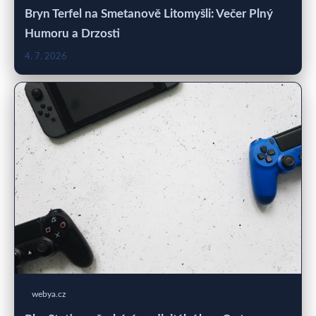
Bryn Terfel na Smetanově Litomyšli: Večer Plný
Humoru a Drzosti
4. 7. 2026
webya.cz