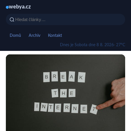
webya.cz
Domů
Archiv
Kontakt
Dnes je Sobota dne 8 8. 2026
· 27°C