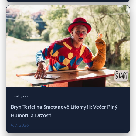
webya.cz
Bryn Terfel na Smetanově Litomyšli: Večer Plný
Humoru a Drzosti
4. 7. 2026