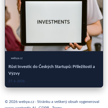
webya.cz
Růst Investic do Českých Startupů: Příležitosti a
Výzvy
27. 6. 2026
© 2026 webya.cz · Stránku a veškerý obsah vygeneroval
www.contentis.AI
·
GDPR
·
Terms