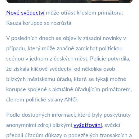
Nové svědectví
může otřást křeslem primátora:
webya.cz
Kauza korupce se rozrůstá
Nové důkazy korupce mohou
svrhnout primátora z ANO
V posledních dnech se objevily zásadní novinky v
případu, který může značně zamíchat politickou
9. 12. 2025
· 3 min čtení · Autor: Kristián Valenta
scénou v jednom z českých měst. Policie potvrdila,
že získala klíčové svědectví od několika osob
blízkých městskému úřadu, které se týkají možné
korupce spojené s aktuálně úřadujícím primátorem,
členem politické strany ANO.
Podle dostupných informací, které byly poskytnuty
anonymními zdroji blízkými
vyšetřování
, svědci
předali úřadům důkazy o podezřelých transakcích a