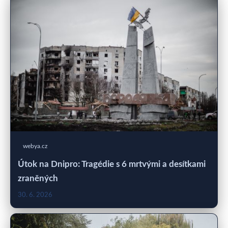
webya.cz
Útok na Dnipro: Tragédie s 6 mrtvými a desítkami
zraněných
30. 6. 2026