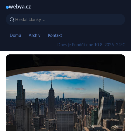
webya.cz
Domů
Archiv
Kontakt
Dnes je Pondělí dne 10 8. 2026
· 24°C