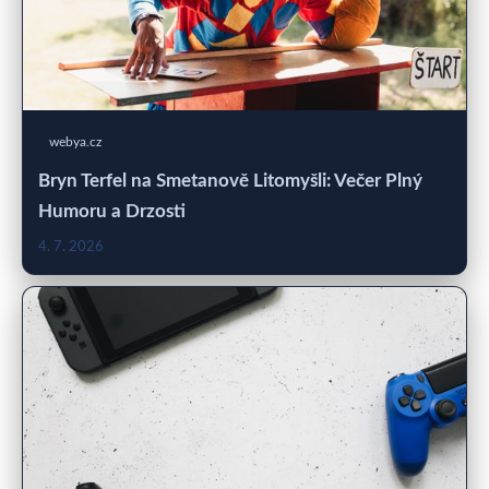
webya.cz
Bryn Terfel na Smetanově Litomyšli: Večer Plný
Humoru a Drzosti
4. 7. 2026