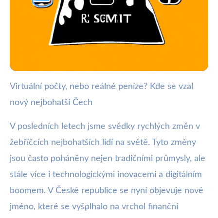
Virtuální počty, nebo reálné peníze? Kde se vzal
webya.cz
nový nejbohatší Čech
Nový nejbohatší Čech: Jak
technologie změnila finanční
V posledních letech jsme svědky rychlých změn v
žebříčcích nejbohatších lidí na světě. Tyto změny
vrchol?
jsou často poháněny nejen tradičními průmysly, ale
30. 5. 2025
· 4 min čtení · Autor: Barbora Černá
stále více i technologickými inovacemi a digitálním
boomem. V České republice se nyní objevuje nové
jméno, které se vyšplhalo na vrchol finanční