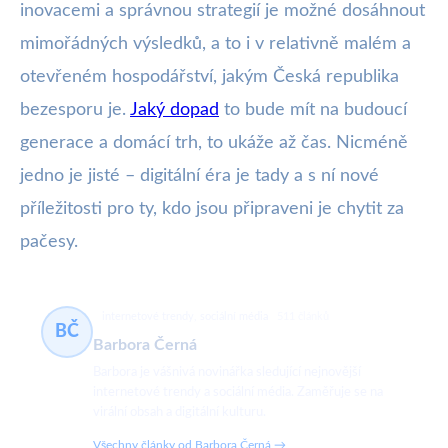
inovacemi a správnou strategií je možné dosáhnout
mimořádných výsledků, a to i v relativně malém a
otevřeném hospodářství, jakým Česká republika
bezesporu je.
Jaký dopad
to bude mít na budoucí
generace a domácí trh, to ukáže až čas. Nicméně
jedno je jisté – digitální éra je tady a s ní nové
příležitosti pro ty, kdo jsou připraveni je chytit za
pačesy.
internetové trendy, sociální média
511 článků
BČ
Barbora Černá
Barbora je vášnivá novinářka sledující nejnovější
internetové trendy a sociální média. Zaměřuje se na
virální obsah a digitální kulturu.
Všechny články od Barbora Černá →