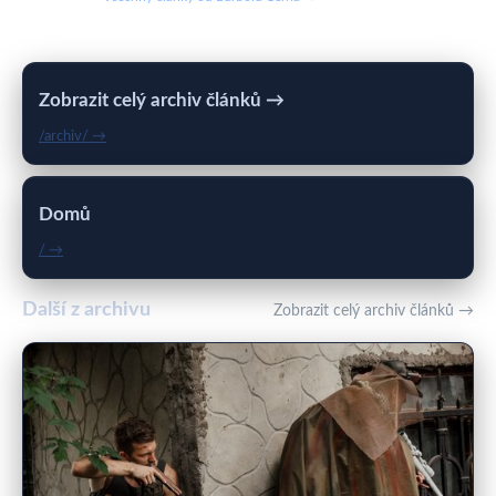
Zobrazit celý archiv článků →
/archiv/ →
Domů
/ →
Další z archivu
Zobrazit celý archiv článků →