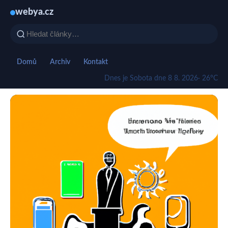
webya.cz
Domů
Archiv
Kontakt
Dnes je Sobota dne 8 8. 2026
· 26°C