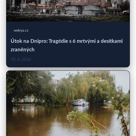
webya.cz
Útok na Dnipro: Tragédie s 6 mrtvými a desítkami
zraněných
30. 6. 2026