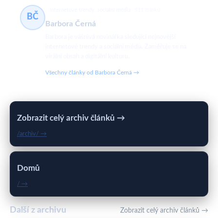
internetové trendy, sociální média
511 článků
BČ
Barbora Černá
Barbora je vášnivá novinářka sledující nejnovější
internetové trendy a sociální média. Zaměřuje se na
virální obsah a digitální kulturu.
Všechny články od Barbora Černá →
Zobrazit celý archiv článků →
/archiv/ →
Domů
/ →
Další z archivu
Zobrazit celý archiv článků →