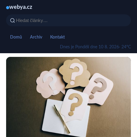
webya.cz
Domů
Archiv
Kontakt
Dnes je Pondělí dne 10 8. 2026
· 24°C