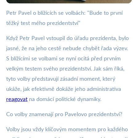
Petr Pavel o blížících se volbách: "Bude to první
webya.cz
těžký test mého prezidentství"
Petr Pavel před Volbami: První
Velký Test Mí Prezidentství
Když Petr Pavel vstoupil do úřadu prezidenta, bylo
jasné, že na jeho cestě nebude chybět řada výzev.
11. 6. 2025
· 3 min čtení · Autor: Barbora Černá
S blížícími se volbami se nyní ocitá před prvním
velkým testem svého prezidentství. Jak sám říká,
tyto volby představují zásadní moment, který
ukáže, jak efektivně dokáže jeho administrativa
reagovat
na domácí politické dynamiky.
Co volby znamenají pro Pavelovo prezidentství?
Volby jsou vždy klíčovým momentem pro každého