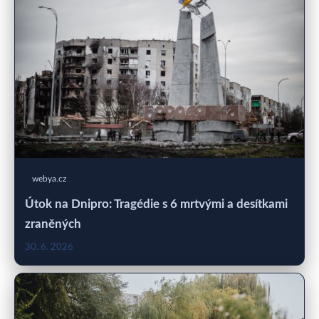
webya.cz
Útok na Dnipro: Tragédie s 6 mrtvými a desítkami
zraněných
30. 6. 2026