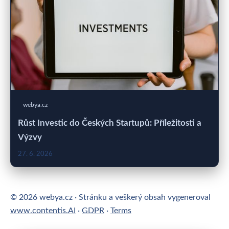
webya.cz
Růst Investic do Českých Startupů: Příležitosti a
Výzvy
27. 6. 2026
© 2026 webya.cz · Stránku a veškerý obsah vygeneroval
www.contentis.AI
·
GDPR
·
Terms