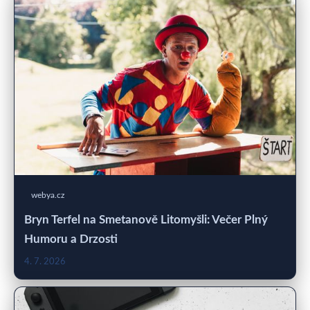
webya.cz
Bryn Terfel na Smetanově Litomyšli: Večer Plný
Humoru a Drzosti
4. 7. 2026