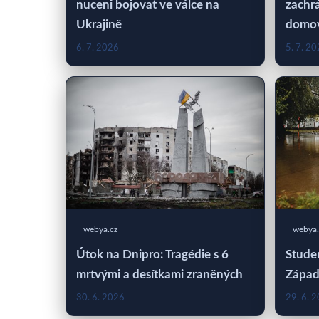
nuceni bojovat ve válce na
zachrá
Ukrajině
domo
6. 7. 2026
5. 7. 2
webya.cz
webya.
Útok na Dnipro: Tragédie s 6
Studen
mrtvými a desítkami zraněných
Západ
30. 6. 2026
29. 6. 