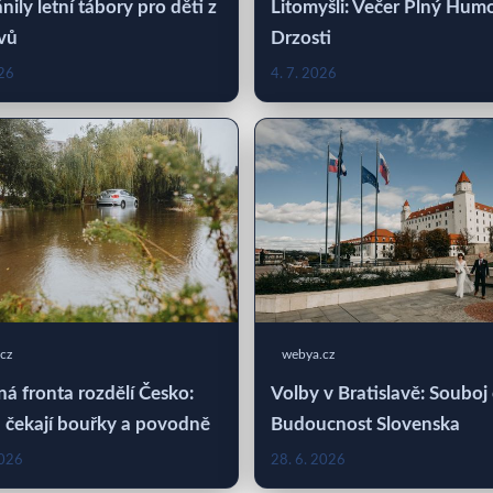
nily letní tábory pro děti z
Litomyšli: Večer Plný Hum
vů
Drzosti
026
4. 7. 2026
cz
webya.cz
á fronta rozdělí Česko:
Volby v Bratislavě: Souboj
 čekají bouřky a povodně
Budoucnost Slovenska
2026
28. 6. 2026