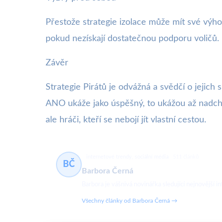
Přestože strategie izolace může mít své výhody
pokud nezískají dostatečnou podporu voličů. 
Závěr
Strategie Pirátů je odvážná a svědčí o jejich 
ANO ukáže jako úspěšný, to ukážou až nadcháze
ale hráči, kteří se nebojí jít vlastní cestou.
internetové trendy, sociální média
511 článků
BČ
Barbora Černá
Barbora je vášnivá novinářka sledující nejnovější in
Všechny články od Barbora Černá →