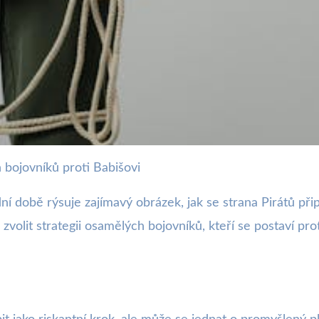
ch bojovníků proti Babišovi
zka na Izolaci v Nadcházejíc
í době rýsuje zajímavý obrázek, jak se strana Pirátů přip
dli zvolit strategii osamělých bojovníků, kteří se postaví p