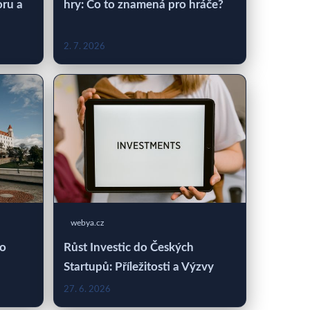
oru a
hry: Co to znamená pro hráče?
2. 7. 2026
webya.cz
 o
Růst Investic do Českých
Startupů: Příležitosti a Výzvy
27. 6. 2026