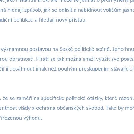
 jako riskantní krok, ale může se jednat o promyšlený pl
žná hledají způsob, jak se odlišit a nabídnout voličům jasn
diční politikou a hledají nový přístup.
á významnou postavou na české politické scéně. Jeho hnut
írou obratnosti. Piráti se tak možná snaží využít své post
ějí ji dosáhnout jinak než pouhým přeskupením stávajících 
ím, že se zaměří na specifické politické otázky, které rezo
sparentnost vlády a ochrana občanských svobod. Také by moh
přirozenou výhodu.