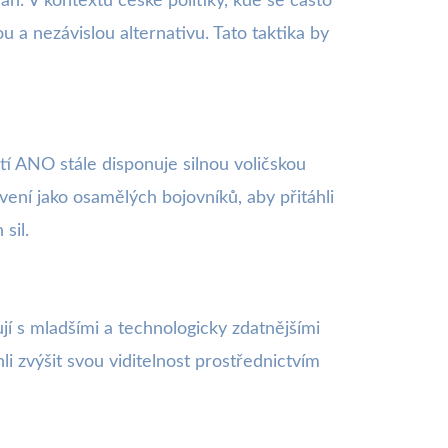
án. V kontextu české politiky, kde se často
ou a nezávislou alternativu. Tato taktika by
í ANO stále disponuje silnou voličskou
avení jako osamělých bojovníků, aby přitáhli
sil.
nují s mladšími a technologicky zdatnějšími
li zvýšit svou viditelnost prostřednictvím