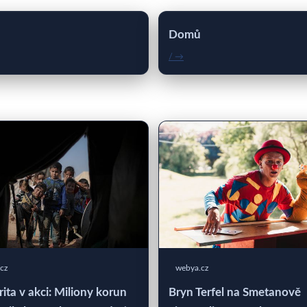
Domů
/ →
cz
webya.cz
rita v akci: Miliony korun
Bryn Terfel na Smetanově