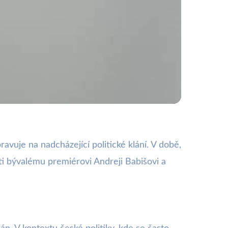
ích Volbách
ravuje na nadcházející politické klání. V době,
roti bývalému premiérovi Andreji Babišovi a