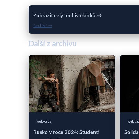
Zobrazit celý archiv článků →
/archiv/ →
Další z archivu
webya.cz
webya.
Rusko v roce 2024: Studenti
Solida