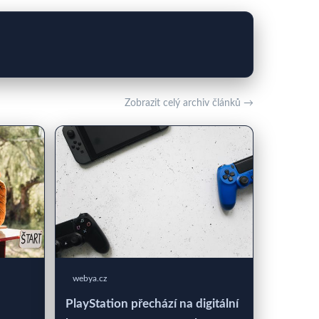
Zobrazit celý archiv článků →
webya.cz
PlayStation přechází na digitální