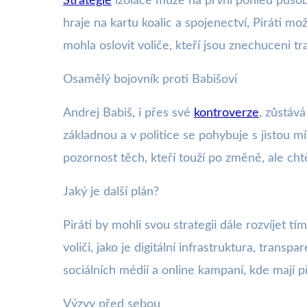
Strategie
izolace může na první pohled působit
hraje na kartu koalic a spojenectví, Piráti mo
mohla oslovit voliče, kteří jsou znechuceni tra
Osamělý bojovník proti Babišovi
Andrej Babiš, i přes své
kontroverze
, zůstáv
základnou a v politice se pohybuje s jistou m
pozornost těch, kteří touží po změně, ale cht
Jaký je další plán?
Piráti by mohli svou strategii dále rozvíjet t
voliči, jako je digitální infrastruktura, tran
sociálních médií a online kampaní, kde mají 
Výzvy před sebou