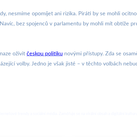
, nesmíme opomíjet ani rizika. Piráti by se mohli ocitnout
Navíc, bez spojenců v parlamentu by mohli mít obtíže pros
snaze oživit
českou politiku
novými přístupy. Zda se osaměl
jící volby. Jedno je však jisté – v těchto volbách nebudo
ternetové trendy a sociální média. Zaměřuje se na virální obsah a digitální kultur