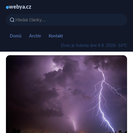
webya.cz
Domů
Archiv
Kontakt
Dnes je Sobota dne 8 8. 2026
· 16°C