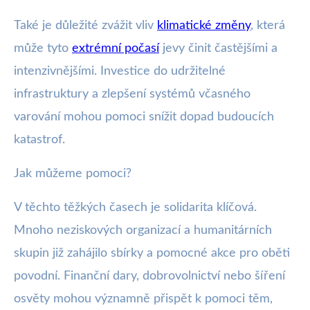
Také je důležité zvážit vliv
klimatické změny
, která
může tyto
extrémní počasí
jevy činit častějšími a
intenzivnějšími. Investice do udržitelné
infrastruktury a zlepšení systémů včasného
varování mohou pomoci snížit dopad budoucích
katastrof.
Jak můžeme pomoci?
V těchto těžkých časech je solidarita klíčová.
Mnoho neziskových organizací a humanitárních
skupin již zahájilo sbírky a pomocné akce pro oběti
povodní. Finanční dary, dobrovolnictví nebo šíření
osvěty mohou významně přispět k pomoci těm,