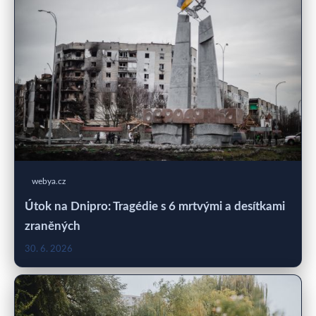
webya.cz
Útok na Dnipro: Tragédie s 6 mrtvými a desítkami
zraněných
30. 6. 2026