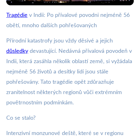
Tragédie
v Indii: Po přívalové povodni nejméně 56
webya.cz
obětí, mnoho dalších pohřešovaných
Přívalové povodně v Indii: 56
mrtvých, desítky pohřešovaných
Přírodní katastrofy jsou vždy děsivé a jejich
důsledky
devastující. Nedávná přívalová povodeň v
15. 8. 2025
· 4 min čtení · Autor: Kristián Valenta
Indii, která zasáhla několik oblastí země, si vyžádala
nejméně 56 životů a desítky lidí jsou stále
pohřešovány. Tato tragédie opět zdůrazňuje
zranitelnost některých regionů vůči extrémním
povětrnostním podmínkám.
Co se stalo?
Intenzivní monzunové deště, které se v regionu