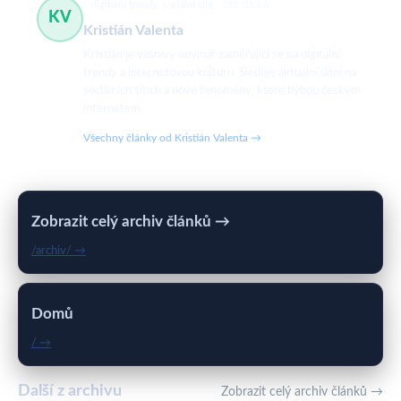
digitální trendy, sociální sítě
512 článků
KV
Kristián Valenta
Kristián je vášnivý novinář zaměřující se na digitální
trendy a internetovou kulturu. Sleduje aktuální dění na
sociálních sítích a nové fenomény, které hýbou českým
internetem.
Všechny články od Kristián Valenta →
Zobrazit celý archiv článků →
/archiv/ →
Domů
/ →
Další z archivu
Zobrazit celý archiv článků →