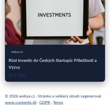
webya.cz
Růst Investic do Českých Startupů: Příležitosti a
Výzvy
27. 6. 2026
© 2026 webya.cz · Stránku a veškerý obsah vygeneroval
www.contentis.AI
·
GDPR
·
Terms