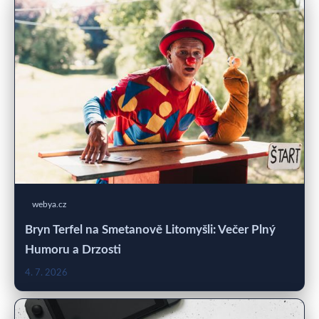
webya.cz
Bryn Terfel na Smetanově Litomyšli: Večer Plný
Humoru a Drzosti
4. 7. 2026