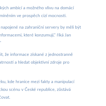
ckých ambicí a možného vlivu na domácí
 míněním ve prospěch cizí mocnosti.
ítě napojené na zahraniční servery by měli být
informacemi, které konzumují," říká Jan
"
mit, že informace získané z jednostranně
rností a hledat objektivní zdroje pro
věku, kde hranice mezi fakty a manipulací
tickou scénu v České republice, zůstává
čovat.