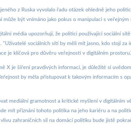
eného z Ruska vyvolalo řadu otázek ohledně jeho politi
vání může být vnímáno jako pokus o manipulaci s veřejným
itální média upozorňují, že politici používající sociální s
Uživatelé sociálních sítí by měli mít jasno, kdo stojí za 
ce je klíčová pro důvěru veřejnosti v digitálním prostoru.
rmě X je šíření pravdivých informací, je důležité si uvědo
řejnost by měla přistupovat k takovým informacím s opat
žovat mediální gramotnost a kritické myšlení v digitálním 
de mít přiznání tohoto politika na jeho kariéru a na poli
 vlivu zahraničních sil na domácí politiku bude jistě pokra