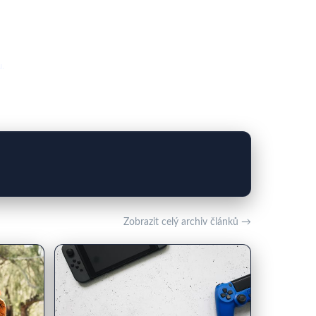
u.
Zobrazit celý archiv článků →