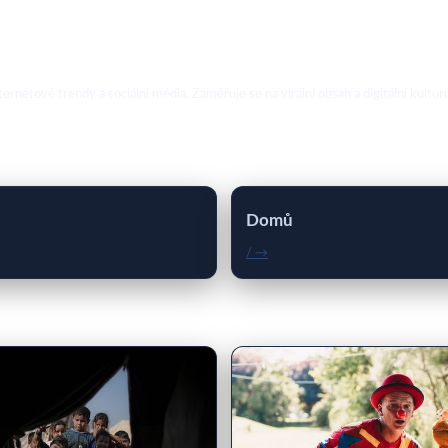
ternetové trendy a sociální média. Zaměřuje se na virální obsah a digitální kultur
Domů
/ →