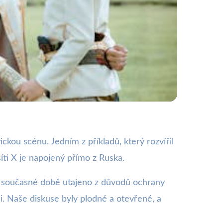
oskvy
ckou scénu. Jedním z příkladů, který rozvířil
síti X je napojený přímo z Ruska.
á v současné době utajeno z důvodů ochrany
. Naše diskuse byly plodné a otevřené, a