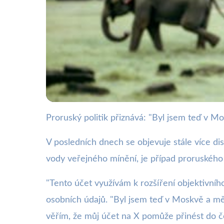
Proruský politik přiznává: "Byl jsem teď v 
webya.cz
Proruský Politik Př
V posledních dnech se objevuje stále více dis
vody veřejného mínění, je případ proruského p
25. 11. 2025
· 3 min čtení · Autor: Barbora Černá
"Tento účet využívám k rozšíření objektivníh
osobních údajů. "Byl jsem teď v Moskvě a mě
věřím, že můj účet na X pomůže přinést do č