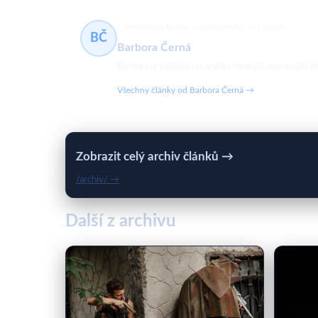
internetové trendy, sociální média
511 článků
BČ
Barbora Černá
Barbora je vášnivá novinářka sledující nejnovější in
Všechny články od Barbora Černá →
Zobrazit celý archiv článků →
/archiv/ →
Další z archivu