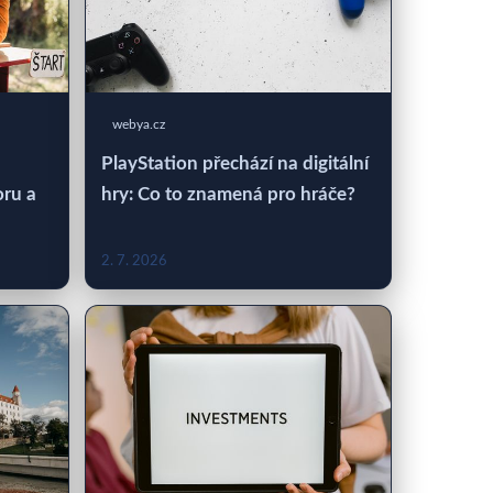
webya.cz
PlayStation přechází na digitální
oru a
hry: Co to znamená pro hráče?
2. 7. 2026