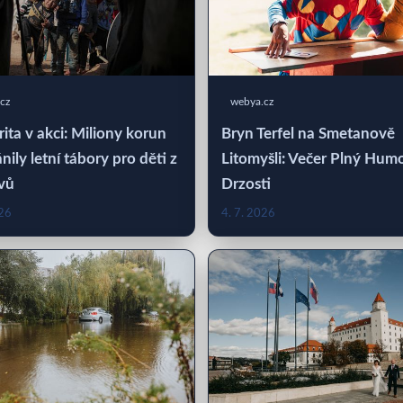
cz
webya.cz
rita v akci: Miliony korun
Bryn Terfel na Smetanově
nily letní tábory pro děti z
Litomyšli: Večer Plný Hum
vů
Drzosti
026
4. 7. 2026