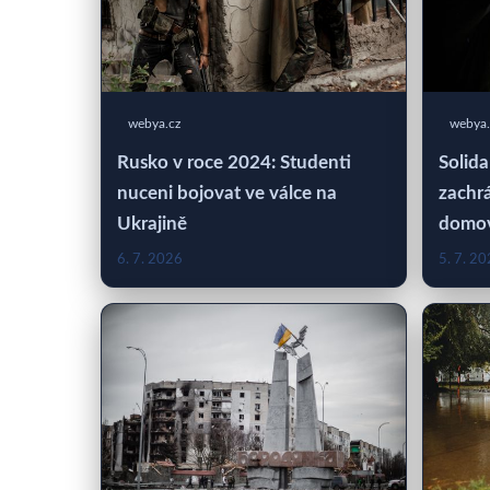
webya.cz
webya.
Rusko v roce 2024: Studenti
Solida
nuceni bojovat ve válce na
zachrá
Ukrajině
domo
6. 7. 2026
5. 7. 2