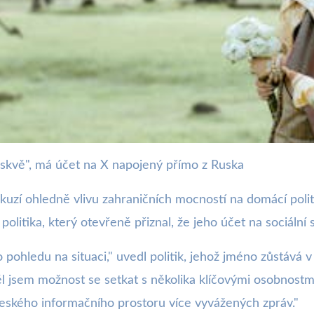
Moskvě", má účet na X napojený přímo z Ruska
iznává: Účet na X Řízen z M
kuzí ohledně vlivu zahraničních mocností na domácí politi
olitika, který otevřeně přiznal, že jeho účet na sociální 
o pohledu na situaci," uvedl politik, jehož jméno zůstáv
l jsem možnost se setkat s několika klíčovými osobnostmi
eského informačního prostoru více vyvážených zpráv."