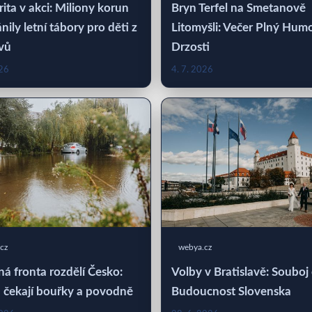
rita v akci: Miliony korun
Bryn Terfel na Smetanově
nily letní tábory pro děti z
Litomyšli: Večer Plný Hum
vů
Drzosti
026
4. 7. 2026
cz
webya.cz
á fronta rozdělí Česko:
Volby v Bratislavě: Souboj
 čekají bouřky a povodně
Budoucnost Slovenska