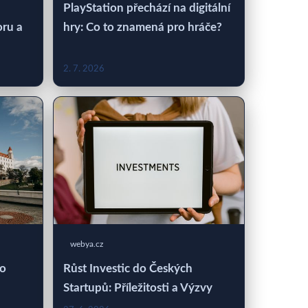
PlayStation přechází na digitální
oru a
hry: Co to znamená pro hráče?
2. 7. 2026
webya.cz
 o
Růst Investic do Českých
Startupů: Příležitosti a Výzvy