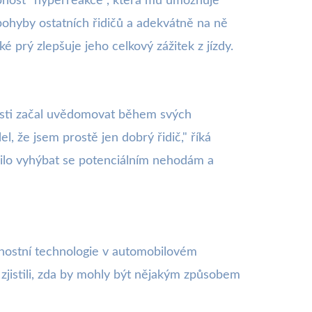
nost "hyperreakce", která mu umožňuje
pohyby ostatních řidičů a adekvátně na ně
aké prý zlepšuje jeho celkový zážitek z jízdy.
osti začal uvědomovat během svých
, že jsem prostě jen dobrý řidič," říká
ožnilo vyhýbat se potenciálním nehodám a
čnostní technologie v automobilovém
 zjistili, zda by mohly být nějakým způsobem