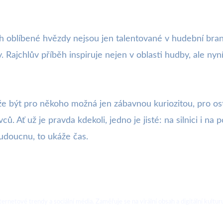
ch oblíbené hvězdy nejsou jen talentované v hudební bran
y. Rajchlův příběh inspiruje nejen v oblasti hudby, ale n
e být pro někoho možná jen zábavnou kuriozitou, pro ostat
. Ať už je pravda kdekoli, jedno je jisté: na silnici i na 
doucnu, to ukáže čas.
ternetové trendy a sociální média. Zaměřuje se na virální obsah a digitální kultur