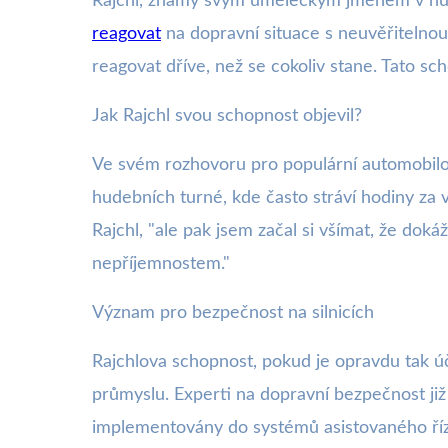
Rajchl, známý svým uměleckým jménem v hud
reagovat
na dopravní situace s neuvěřitelnou
reagovat dříve, než se cokoliv stane. Tato s
Jak Rajchl svou schopnost objevil?
Ve svém rozhovoru pro populární automobilo
hudebních turné, kde často stráví hodiny za v
Rajchl, "ale pak jsem začal si všímat, že dok
nepříjemnostem."
Význam pro bezpečnost na silnicích
Rajchlova schopnost, pokud je opravdu tak ú
průmyslu. Experti na dopravní bezpečnost již
implementovány do systémů asistovaného ří