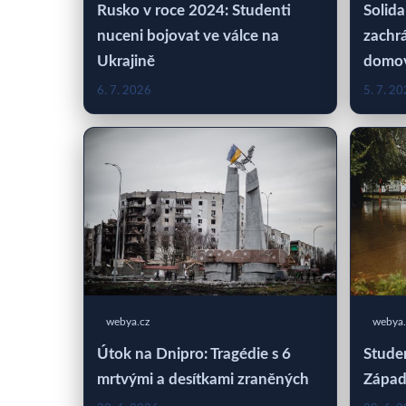
Rusko v roce 2024: Studenti
Solida
nuceni bojovat ve válce na
zachrá
Ukrajině
domo
6. 7. 2026
5. 7. 2
webya.cz
webya.
Útok na Dnipro: Tragédie s 6
Studen
mrtvými a desítkami zraněných
Západ