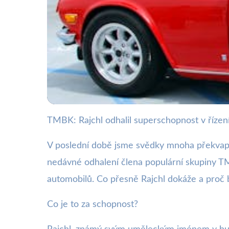
TMBK: Rajchl odhalil superschopnost v řízen
webya.cz
Rajchl z TMBK má un
V poslední době jsme svědky mnoha překvapivý
nedávné odhalení člena populární skupiny TMB
11. 7. 2025
· 3 min čtení · Autor: Barbora Černá
automobilů. Co přesně Rajchl dokáže a proč
Co je to za schopnost?