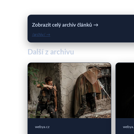
Zobrazit celý archiv článků →
/archiv/ →
Další z archivu
webya.cz
webya.