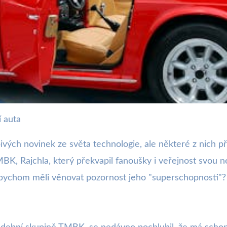
í auta
ikátní schopnost v řízení a
ch novinek ze světa technologie, ale některé z nich přic
K, Rajchla, který překvapil fanoušky i veřejnost svou ne
 bychom měli věnovat pozornost jeho "superschopnosti"?