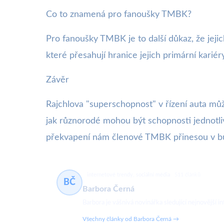
Co to znamená pro fanoušky TMBK?
Pro fanoušky TMBK je to další důkaz, že jeji
které přesahují hranice jejich primární kariér
Závěr
Rajchlova "superschopnost" v řízení auta můž
jak různorodé mohou být schopnosti jednotlivců
překvapení nám členové TMBK přinesou v bu
internetové trendy, sociální média
511 článků
BČ
Barbora Černá
Barbora je vášnivá novinářka sledující nejnovější in
Všechny články od Barbora Černá →