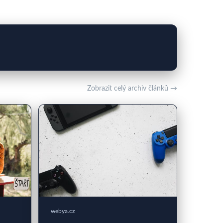
Zobrazit celý archiv článků →
webya.cz