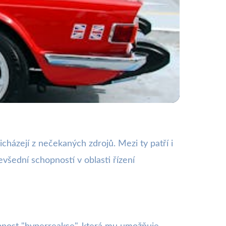
uta!
házejí z nečekaných zdrojů. Mezi ty patří i
všední schopností v oblasti řízení