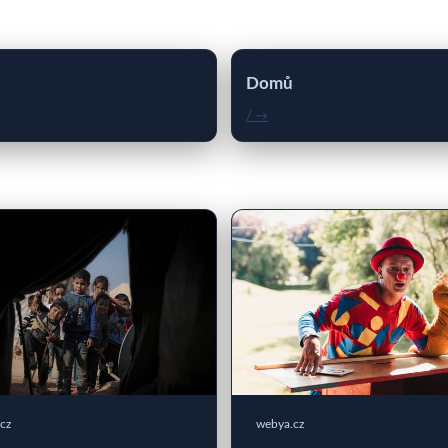
Domů
/ →
cz
webya.cz