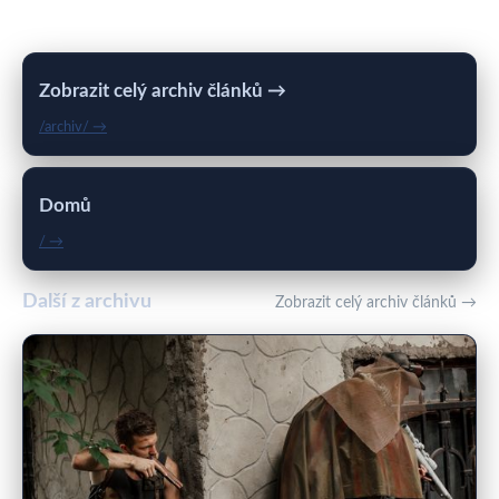
Zobrazit celý archiv článků →
/archiv/ →
Domů
/ →
Další z archivu
Zobrazit celý archiv článků →