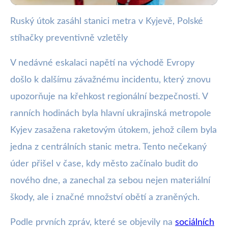
Ruský útok zasáhl stanici metra v Kyjevě, Polské
webya.cz
stíhačky preventivně vzletěly
Raketový útok v Kyjevě: Polsko
reaguje nasazením stíhaček
V nedávné eskalaci napětí na východě Evropy
došlo k dalšímu závažnému incidentu, který znovu
21. 7. 2025
· 3 min čtení · Autor: Nela Švecová
upozorňuje na křehkost regionální bezpečnosti. V
ranních hodinách byla hlavní ukrajinská metropole
Kyjev zasažena raketovým útokem, jehož cílem byla
jedna z centrálních stanic metra. Tento nečekaný
úder přišel v čase, kdy město začínalo budit do
nového dne, a zanechal za sebou nejen materiální
škody, ale i značné množství obětí a zraněných.
Podle prvních zpráv, které se objevily na
sociálních