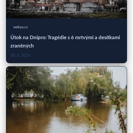
webya.cz
Útok na Dnipro: Tragédie s 6 mrtvými a desítkami
zraněných
30. 6. 2026