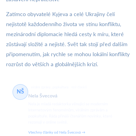
Zatímco obyvatelé Kyjeva a celé Ukrajiny čelí
nejistotě každodenního života ve stínu konfliktu,
mezinárodní diplomacie hledá cesty k míru, které
zůstávají složité a nejisté. Svět tak stojí před dalším
připomenutím, jak rychle se mohou lokální konflikty
rozrůst do větších a globálnějších krizí.
virální zprávy, popkultura
469 článků
NŠ
Nela Švecová
Nela je mladá redaktorka věnující se moderním
internetovým fenoménům, virálním zprávám a
popkultuře. Ráda přináší čtenářům novinky, které
rezonují v online světě.
Všechny články od Nela Švecová →