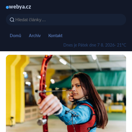
webya.cz
Domů
Archiv
Kontakt
Dnes je Pátek dne 7 8. 2026
· 21°C