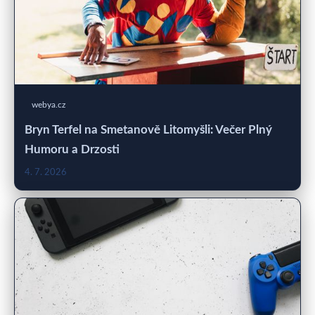
webya.cz
Bryn Terfel na Smetanově Litomyšli: Večer Plný
Humoru a Drzosti
4. 7. 2026