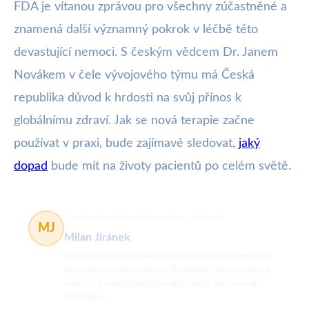
FDA je vítanou zprávou pro všechny zúčastněné a
znamená další významný pokrok v léčbě této
devastující nemoci. S českým vědcem Dr. Janem
Novákem v čele vývojového týmu má Česká
republika důvod k hrdosti na svůj přínos k
globálnímu zdraví. Jak se nová terapie začne
používat v praxi, bude zajímavé sledovat,
jaký
dopad
bude mít na životy pacientů po celém světě.
webové fenomény, online zábava
469 článků
MJ
Milan Jiránek
Milan je zkušený redaktor specializující se na webové
fenomény a online zábavu. Sledováním internetových
memů a trendů přináší čtenářům vždy nejčerstvější
informace.