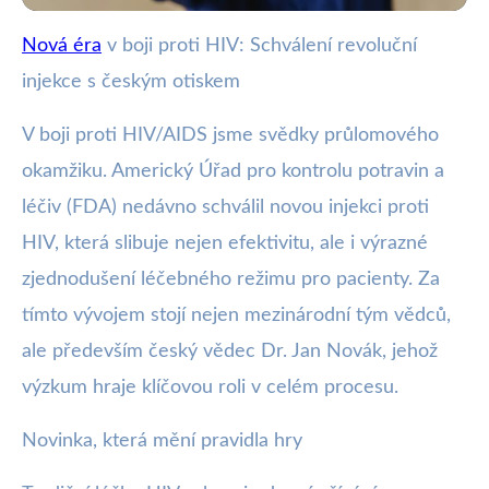
Nová éra
v boji proti HIV: Schválení revoluční
webya.cz
injekce s českým otiskem
Revoluční injekce proti HIV s
českým vědcem schválena FDA
V boji proti HIV/AIDS jsme svědky průlomového
okamžiku. Americký Úřad pro kontrolu potravin a
20. 6. 2025
· 4 min čtení · Autor: Milan Jiránek
léčiv (FDA) nedávno schválil novou injekci proti
HIV, která slibuje nejen efektivitu, ale i výrazné
zjednodušení léčebného režimu pro pacienty. Za
tímto vývojem stojí nejen mezinárodní tým vědců,
ale především český vědec Dr. Jan Novák, jehož
výzkum hraje klíčovou roli v celém procesu.
Novinka, která mění pravidla hry