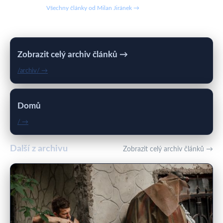
Všechny články od Milan Jiránek →
Zobrazit celý archiv článků →
/archiv/ →
Domů
/ →
Další z archivu
Zobrazit celý archiv článků →