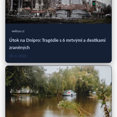
webya.cz
Útok na Dnipro: Tragédie s 6 mrtvými a desítkami
zraněných
30. 6. 2026