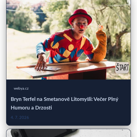
webya.cz
Bryn Terfel na Smetanově Litomyšli: Večer Plný
Humoru a Drzosti
4. 7. 2026