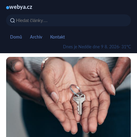
webya.cz
Domů
Archiv
Kontakt
Dnes je Neděle dne 9 8. 2026
· 31°C