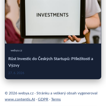
webya.cz
Růst Investic do Českých Startupů: Příležitosti a
Výzvy
27. 6. 2026
© 2026 webya.cz · Stránku a veškerý obsah vygeneroval
www.contentis.AI
·
GDPR
·
Terms