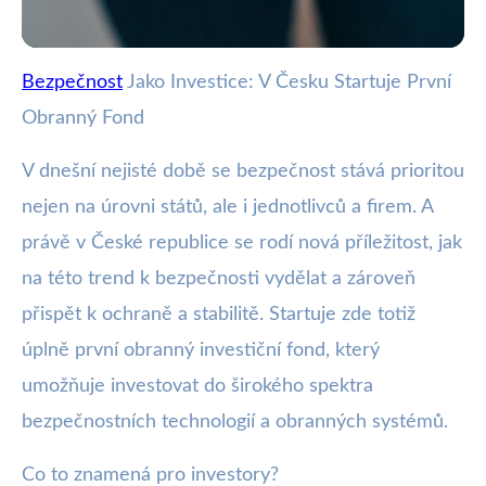
Bezpečnost
Jako Investice: V Česku Startuje První
webya.cz
Obranný Fond
Safe Future Fund: První Český
Fond Pro Investice do Obrany
V dnešní nejisté době se bezpečnost stává prioritou
nejen na úrovni států, ale i jednotlivců a firem. A
12. 9. 2025
· 3 min čtení · Autor: Milan Jiránek
právě v České republice se rodí nová příležitost, jak
na této trend k bezpečnosti vydělat a zároveň
přispět k ochraně a stabilitě. Startuje zde totiž
úplně první obranný investiční fond, který
umožňuje investovat do širokého spektra
bezpečnostních technologií a obranných systémů.
Co to znamená pro investory?