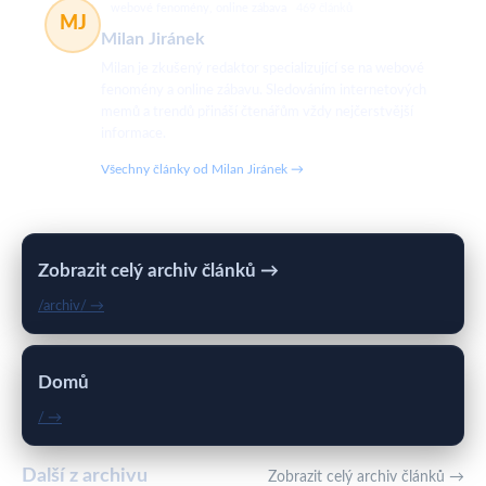
webové fenomény, online zábava
469 článků
MJ
Milan Jiránek
Milan je zkušený redaktor specializující se na webové
fenomény a online zábavu. Sledováním internetových
memů a trendů přináší čtenářům vždy nejčerstvější
informace.
Všechny články od Milan Jiránek →
Zobrazit celý archiv článků →
/archiv/ →
Domů
/ →
Další z archivu
Zobrazit celý archiv článků →