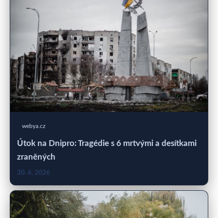
webya.cz
Útok na Dnipro: Tragédie s 6 mrtvými a desítkami
zraněných
30. 6. 2026