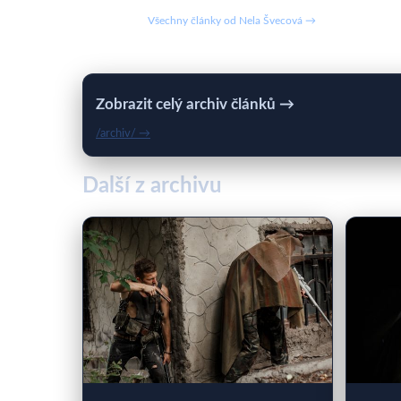
Všechny články od Nela Švecová →
Zobrazit celý archiv článků →
/archiv/ →
Další z archivu