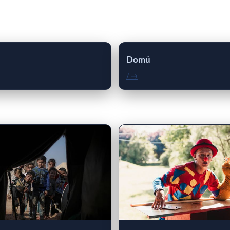
Domů
/ →