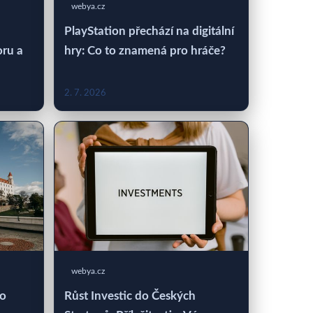
webya.cz
PlayStation přechází na digitální
oru a
hry: Co to znamená pro hráče?
2. 7. 2026
webya.cz
 o
Růst Investic do Českých