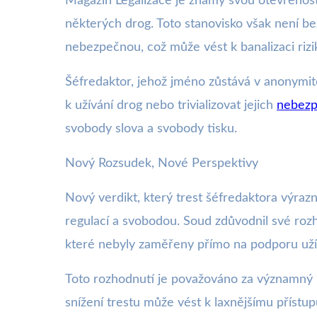
Magazín Legalizace je známý svou otevřeností
některých drog. Toto stanovisko však není be
nebezpečnou, což může vést k banalizaci rizi
Šéfredaktor, jehož jméno zůstává v anonymit
k užívání drog nebo trivializovat jejich
nebezp
svobody slova a svobody tisku.
Nový Rozsudek, Nové Perspektivy
Nový verdikt, který trest šéfredaktora výrazn
regulací a svobodou. Soud zdůvodnil své rozho
které nebyly zaměřeny přímo na podporu užíván
Toto rozhodnutí je považováno za významný pr
snížení trestu může vést k laxnějšímu přístup