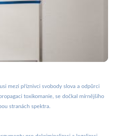
Drog: Co to
kusi mezi příznivci svobody slova a odpůrci
propagaci toxikomanie, se dočkal mírnějšího
bou stranách spektra.