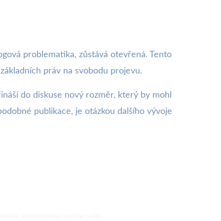
rogová problematika, zůstává otevřená. Tento
ě základních práv na svobodu projevu.
ináší do diskuse nový rozměr, který by mohl
podobné publikace, je otázkou dalšího vývoje
vinky, které rezonují v online světě.