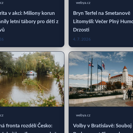
cz
webya.cz
rita v akci: Miliony korun
Bryn Terfel na Smetanově
nily letní tábory pro děti z
Litomyšli: Večer Plný Hum
vů
Drzosti
026
4. 7. 2026
cz
webya.cz
á fronta rozdělí Česko:
Volby v Bratislavě: Souboj