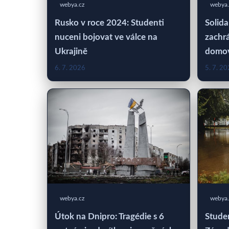
webya.cz
webya.
Rusko v roce 2024: Studenti
Solida
nuceni bojovat ve válce na
zachrá
Ukrajině
domo
6. 7. 2026
5. 7. 2
webya.cz
webya.
Útok na Dnipro: Tragédie s 6
Studen