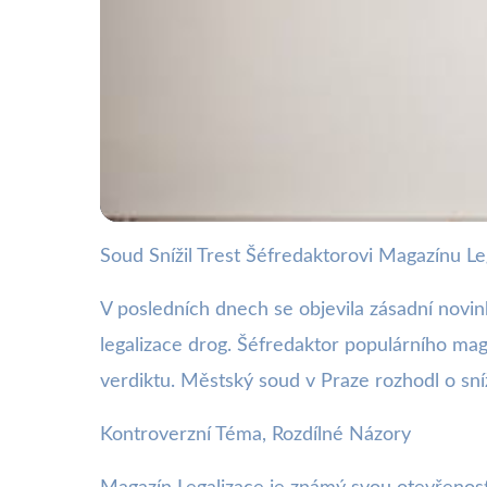
Soud Snížil Trest Šéfredaktorovi Magazínu Le
webya.cz
Soud Snížil Trest Šé
V posledních dnech se objevila zásadní novink
legalizace drog. Šéfredaktor populárního mag
Znamená?
verdiktu. Městský soud v Praze rozhodl o sní
Kontroverzní Téma, Rozdílné Názory
9. 7. 2025
· 3 min čtení · Autor: Nela Švecová