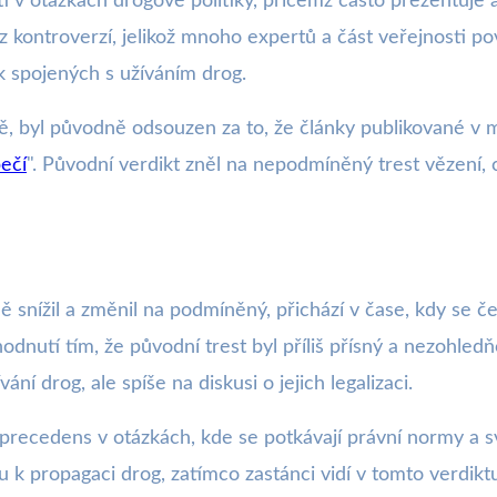
 v otázkách drogové politiky, přičemž často prezentuje a
z kontroverzí, jelikož mnoho expertů a část veřejnosti p
k spojených s užíváním drog.
ě, byl původně odsouzen za to, že články publikované v
ečí
". Původní verdikt zněl na nepodmíněný trest vězení
ě snížil a změnil na podmíněný, přichází v čase, kdy se 
dnutí tím, že původní trest byl příliš přísný a nezohled
í drog, ale spíše na diskusi o jejich legalizaci.
ecedens v otázkách, kde se potkávají právní normy a svo
u k propagaci drog, zatímco zastánci vidí v tomto verdikt