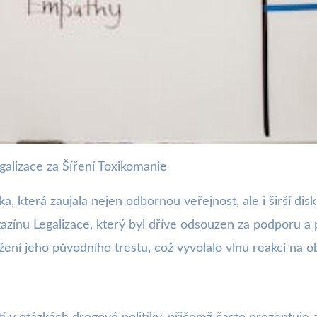
galizace za Šíření Toxikomanie
fredaktorovi za Propagaci 
a, která zaujala nejen odbornou veřejnost, ale i širší dis
azínu Legalizace, který byl dříve odsouzen za podporu a 
žení jeho původního trestu, což vyvolalo vlnu reakcí na o