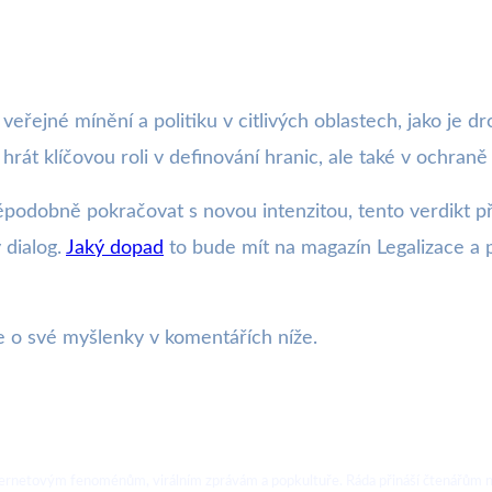
eřejné mínění a politiku v citlivých oblastech, jako je d
hrát klíčovou roli v definování hranic, ale také v ochran
ěpodobně pokračovat s novou intenzitou, tento verdikt př
 dialog.
Jaký dopad
to bude mít na magazín Legalizace a 
e o své myšlenky v komentářích níže.
ternetovým fenoménům, virálním zprávám a popkultuře. Ráda přináší čtenářům no