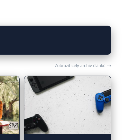
Zobrazit celý archiv článků →