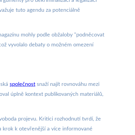
rgumenty pro dekriminalizaci a legalizaci
ovažuje tuto agendu za potenciálně
 magazínu mohly podle obžaloby "podněcovat
, což vyvolalo debaty o možném omezení
česká
společnost
snaží najít rovnováhu mezi
ňoval úplně kontext publikovaných materiálů,
boda projevu. Kritici rozhodnutí tvrdí, že
u krok k otevřenější a více informované