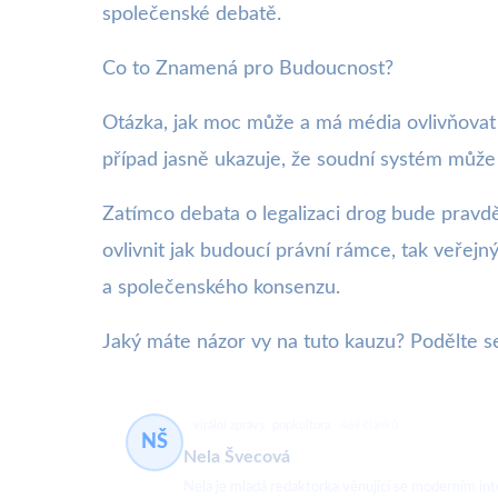
společenské debatě.
Co to Znamená pro Budoucnost?
Otázka, jak moc může a má média ovlivňovat v
případ jasně ukazuje, že soudní systém může 
Zatímco debata o legalizaci drog bude pravd
ovlivnit jak budoucí právní rámce, tak veřejný
a společenského konsenzu.
Jaký máte názor vy na tuto kauzu? Podělte s
virální zprávy, popkultura
469 článků
NŠ
Nela Švecová
Nela je mladá redaktorka věnující se moderním in