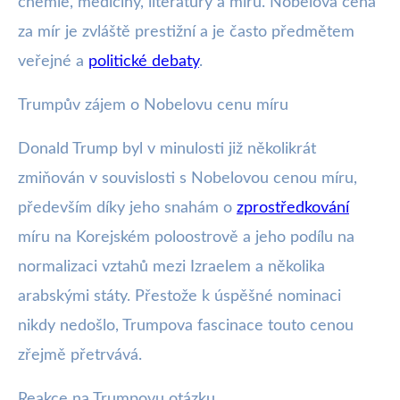
chemie, medicíny, literatury a míru. Nobelova cena
za mír je zvláště prestižní a je často předmětem
veřejné a
politické debaty
.
Trumpův zájem o Nobelovu cenu míru
Donald Trump byl v minulosti již několikrát
zmiňován v souvislosti s Nobelovou cenou míru,
především díky jeho snahám o
zprostředkování
míru na Korejském poloostrově a jeho podílu na
normalizaci vztahů mezi Izraelem a několika
arabskými státy. Přestože k úspěšné nominaci
nikdy nedošlo, Trumpova fascinace touto cenou
zřejmě přetrvává.
Reakce na Trumpovu otázku