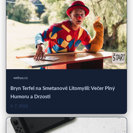
webya.cz
Bryn Terfel na Smetanově Litomyšli: Večer Plný
Humoru a Drzosti
4. 7. 2026