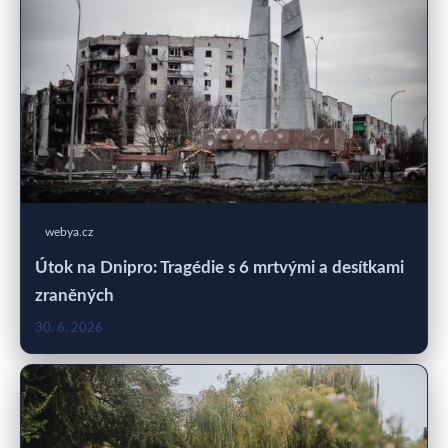
webya.cz
Útok na Dnipro: Tragédie s 6 mrtvými a desítkami
zraněných
30. 6. 2026