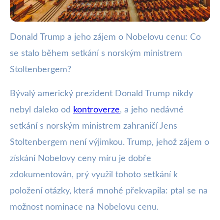
Donald Trump a jeho zájem o Nobelovu cenu: Co
webya.cz
se stalo během setkání s norským ministrem
Trump žádá o Nobelovu cenu na
Stoltenbergem?
setkání s norským ministrem
Bývalý americký prezident Donald Trump nikdy
15. 8. 2025
· 3 min čtení · Autor: Barbora Černá
nebyl daleko od
kontroverze
, a jeho nedávné
setkání s norským ministrem zahraničí Jens
Stoltenbergem není výjimkou. Trump, jehož zájem o
získání Nobelovy ceny míru je dobře
zdokumentován, prý využil tohoto setkání k
položení otázky, která mnohé překvapila: ptal se na
možnost nominace na Nobelovu cenu.