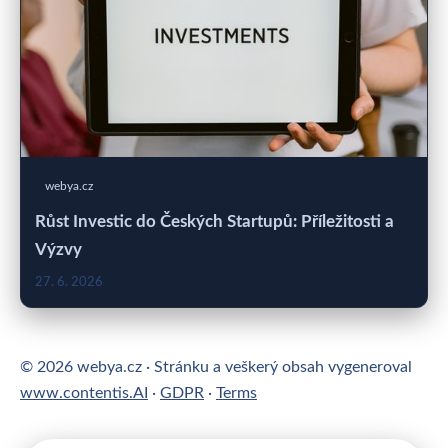
webya.cz
Růst Investic do Českých Startupů: Příležitosti a
Výzvy
27. 6. 2026
© 2026 webya.cz · Stránku a veškerý obsah vygeneroval
www.contentis.AI
·
GDPR
·
Terms