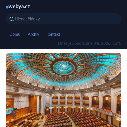
webya.cz
Domů
Archiv
Kontakt
Dnes je Sobota dne 8 8. 2026
· 16°C