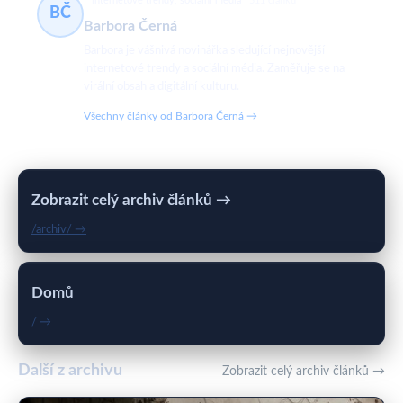
internetové trendy, sociální média
511 článků
BČ
Barbora Černá
Barbora je vášnivá novinářka sledující nejnovější
internetové trendy a sociální média. Zaměřuje se na
virální obsah a digitální kulturu.
Všechny články od Barbora Černá →
Zobrazit celý archiv článků →
/archiv/ →
Domů
/ →
Další z archivu
Zobrazit celý archiv článků →