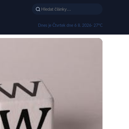
Dnes je Čtvrtek dne 6 8. 2026
· 27°C