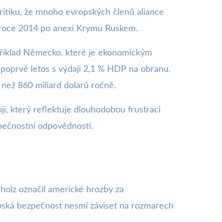
ritiku, že mnoho evropských členů aliance
v roce 2014 po anexi Krymu Ruskem.
apříklad Německo, které je ekonomickým
 poprvé letos s výdaji 2,1 % HDP na obranu.
než 860 miliard dolarů ročně.
ji, který reflektuje dlouhodobou frustraci
zpečnostní odpovědnosti.
holz označil americké hrozby za
pská bezpečnost nesmí záviset na rozmarech