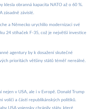
py klesla obranná kapacita NATO až o 60 %.
A zásadně závislé.
ache a Německo urychlilo modernizaci své
24 stíhaček F-35, což je největší investice
ranné agentury by k dosažení skutečné
ch prioritách většiny států téměř nereálné.
í nejen v USA, ale i v Evropě. Donald Trump
 voliči a částí republikánských politiků.
aby USA vojensky chránily státy, které