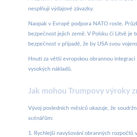
nesplňují výdajové závazky.
Naopak v Evropě podpora NATO roste. Průzk
bezpečnost jejich země. V Polsku či Litvě je 
bezpečnost v případě, že by USA svou vojens
Hnutí za větší evropskou obrannou integraci 
vysokých nákladů.
Jak mohou Trumpovy výroky 
Vývoj posledních měsíců ukazuje, že soudrž
scénářům:
1. Rychlejší navyšování obranných rozpočtů v