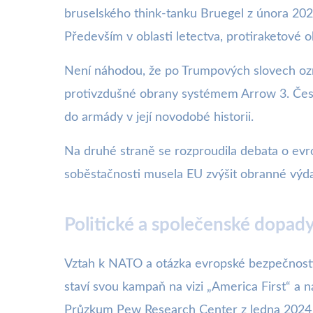
bruselského think-tanku Bruegel z února 202
Především v oblasti letectva, protiraketové 
Není náhodou, že po Trumpových slovech ozn
protivzdušné obrany systémem Arrow 3. Česká
do armády v její novodobé historii.
Na druhé straně se rozproudila debata o evr
soběstačnosti musela EU zvýšit obranné výda
Politické a společenské dopa
Vztah k NATO a otázka evropské bezpečnosti 
staví svou kampaň na vizi „America First“ a n
Průzkum Pew Research Center z ledna 2024 uk