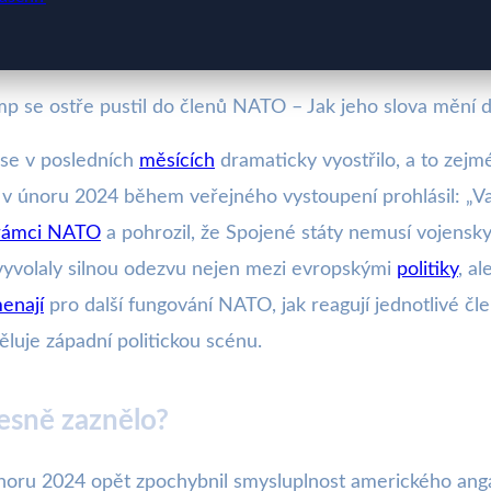
p se ostře pustil do členů NATO – Jak jeho slova mění 
 se v posledních
měsících
dramaticky vyostřilo, a to zej
v únoru 2024 během veřejného vystoupení prohlásil: „V
rámci NATO
a pohrozil, že Spojené státy nemusí vojensky 
vyvolaly silnou odezvu nejen mezi evropskými
politiky
, a
enají
pro další fungování NATO, jak reagují jednotlivé čle
luje západní politickou scénu.
esně zaznělo?
 únoru 2024 opět zpochybnil smysluplnost amerického an