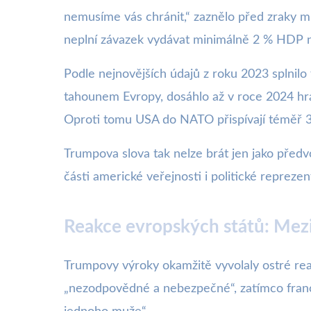
nemusíme vás chránit,“ zaznělo před zraky m
neplní závazek vydávat minimálně 2 % HDP na
Podle nejnovějších údajů z roku 2023 splni
tahounem Evropy, dosáhlo až v roce 2024 hran
Oproti tomu USA do NATO přispívají téměř 3,
Trumpova slova tak nelze brát jen jako předvo
části americké veřejnosti i politické reprez
Reakce evropských států: Mezi
Trumpovy výroky okamžitě vyvolaly ostré re
„nezodpovědné a nebezpečné“, zatímco fran