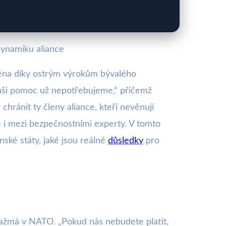
dynamiku aliance
ména díky ostrým výrokům bývalého
aši pomoc už nepotřebujeme,“ přičemž
chránit ty členy aliance, kteří nevěnují
le i mezi bezpečnostními experty. V tomto
nské státy, jaké jsou reálné
důsledky
pro
gažmá v NATO. „Pokud nás nebudete platit,