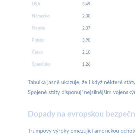
USA
3,49
Německo
2,00
Francie
2,07
Polsko
3,90
Česko
2,10
Španělsko
1,26
Tabulka jasně ukazuje, že i když některé stát
Spojené státy disponují nejsilnějším vojenským
Dopady na evropskou bezpečno
Trumpovy výroky omezující americkou ochotu