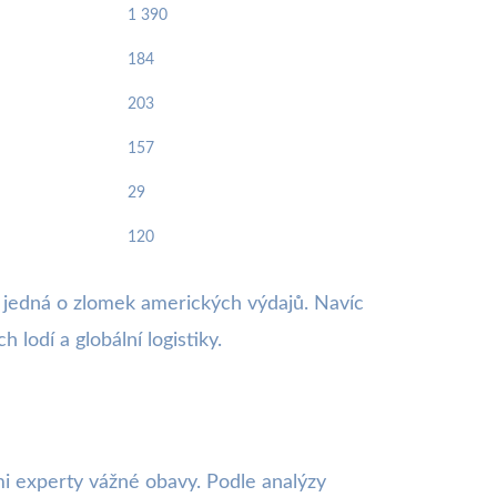
1 390
184
203
157
29
120
le jedná o zlomek amerických výdajů. Navíc
 lodí a globální logistiky.
i experty vážné obavy. Podle analýzy