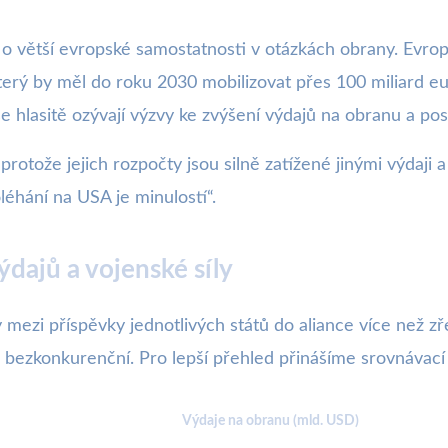
 o větší evropské samostatnosti v otázkách obrany. Evro
terý by měl do roku 2030 mobilizovat přes 100 miliard e
se hlasitě ozývají výzvy ke zvýšení výdajů na obranu a po
 protože jejich rozpočty jsou silně zatížené jinými výdaji 
oléhání na USA je minulostí“.
dajů a vojenské síly
y mezi příspěvky jednotlivých států do aliance více než z
 bezkonkurenční. Pro lepší přehled přinášíme srovnávací
Výdaje na obranu (mld. USD)