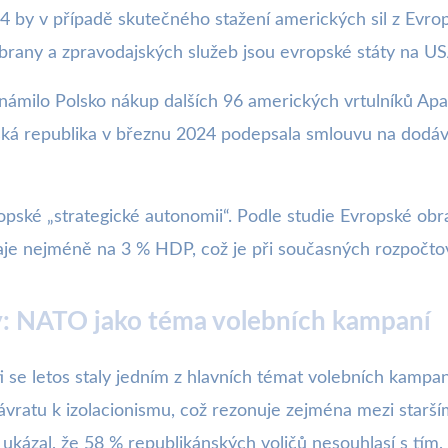
4 by v případě skutečného stažení amerických sil z Evro
obrany a zpravodajských služeb jsou evropské státy na US
ámilo Polsko nákup dalších 96 amerických vrtulníků Ap
 republika v březnu 2024 podepsala smlouvu na dodávku 
opské „strategické autonomii“. Podle studie Evropské ob
je nejméně na 3 % HDP, což je při současných rozpočtový
dy: NATO jako téma volebních kampaní
se letos staly jedním z hlavních témat volebních kampan
ávratu k izolacionismu, což rezonuje zejména mezi staršími
ázal, že 58 % republikánských voličů nesouhlasí s tím, 