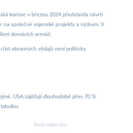
pská komise v březnu 2024 představila návrh
ur na společné vojenské projekty a výzkum. V
sílení domácích armád.
a růst obranných výdajů není politicky
řejmé. USA zajišťují dlouhodobě přes 70 %
 tabulku:
Počet vojáků (tis.)