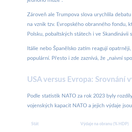
jednoho muže“.
Zároveň ale Trumpova slova urychlila debatu
na vznik tzv. Evropského obranného fondu, k
Polsku, pobaltských státech i ve Skandinávii 
Itálie nebo Španělsko zatím reagují opatrněji,
populární. Přesto i zde zaznívá, že „naivní sp
USA versus Evropa: Srovnání vý
Podle statistik NATO za rok 2023 byly rozdíl
vojenských kapacit NATO a jejich výdaje jsou
Stát
Výdaje na obranu (% HDP)