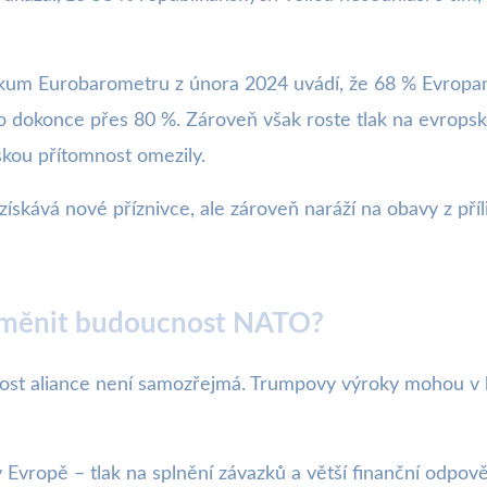
um Eurobarometru z února 2024 uvádí, že 68 % Evropanů
to dokonce přes 80 %. Zároveň však roste tlak na evropské 
kou přítomnost omezily.
získává nové příznivce, ale zároveň naráží na obavy z pří
změnit budoucnost NATO?
nost aliance není samozřejmá. Trumpovy výroky mohou v
 Evropě – tlak na splnění závazků a větší finanční odpov