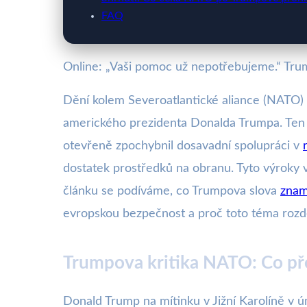
FAQ
Online: „Vaši pomoc už nepotřebujeme.“ Trum
Dění kolem Severoatlantické aliance (NATO)
amerického prezidenta Donalda Trumpa. Ten 
otevřeně zpochybnil dosavadní spolupráci v
dostatek prostředků na obranu. Tyto výroky 
článku se podíváme, co Trumpova slova
znam
evropskou bezpečnost a proč toto téma rozdě
Trumpova kritika NATO: Co př
Donald Trump na mítinku v Jižní Karolíně v