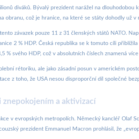
ilionů diváků. Bývalý prezident narážel na dlouhodobou k
 obranu, což je hranice, na které se státy dohodly už 
lo tento závazek pouze 11 z 31 členských států NATO. N
ice 2 % HDP. Česká republika se k tomuto cíli přiblížila
5 % svého HDP, což v absolutních číslech znamená více 
lební rétoriku, ale jako zásadní posun v americkém posto
entace z toho, že USA nesou disproporční díl společné be
 znepokojením a aktivizací
akce v evropských metropolích. Německý kancléř Olaf Sc
couzský prezident Emmanuel Macron prohlásil, že „evro