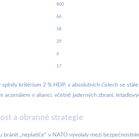
860
66
58
29
6
17
y splnily kritérium 2 % HDP, v absolutních číslech se stá
 arzenálem v alianci, včetně jaderných zbraní, letadlových
st a obranné strategie
 bránit „neplatiče“ v NATO vyvolaly mezi bezpečnostním