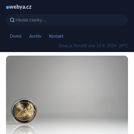
webya.cz
Domů
Archiv
Kontakt
Dnes je Pondělí dne 10 8. 2026
· 24°C