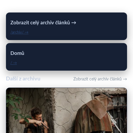
Zobrazit celý archiv článků →
/archiv/ →
Domů
/ →
Další z archivu
Zobrazit celý archiv článků →