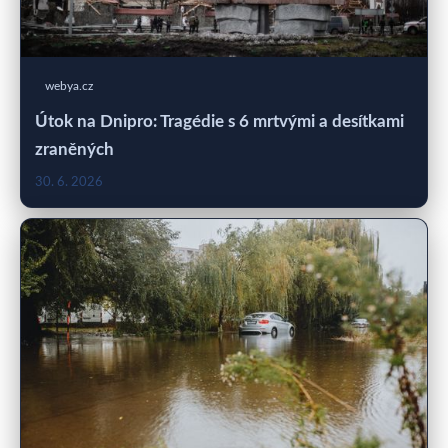
webya.cz
Útok na Dnipro: Tragédie s 6 mrtvými a desítkami
zraněných
30. 6. 2026