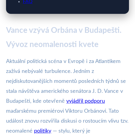
FAQ
Vance vzývá Orbána v Budapešti.
Vývoz neomalenosti kvete
Aktuální politická scéna v Evropě i za Atlantikem
zažívá nebývalé turbulence. Jedním z
nejdiskutovanějších momentů posledních týdnů se
stala návštěva amerického senátora J. D. Vance v
Budapešti, kde otevřeně
vyjádřil podporu
maďarskému premiérovi Viktoru Orbánovi. Tato
událost znovu rozvířila diskusi o rostoucím vlivu tzv.
neomalené
politiky
— stylu, který je