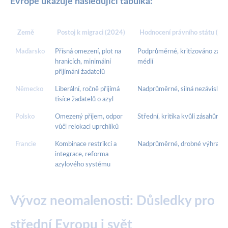
Evropě ukazuje následující tabulka:
Země
Postoj k migraci (2024)
Hodnocení právního státu (202
Maďarsko
Přísná omezení, plot na
Podprůměrné, kritizováno za pol
hranicích, minimální
médií
přijímání žadatelů
Německo
Liberální, ročně přijímá
Nadprůměrné, silná nezávislost 
tisíce žadatelů o azyl
Polsko
Omezený příjem, odpor
Střední, kritika kvůli zásahům do
vůči relokaci uprchlíků
Francie
Kombinace restrikcí a
Nadprůměrné, drobné výhrady k
integrace, reforma
azylového systému
Vývoz neomalenosti: Důsledky pro
střední Evropu i svět