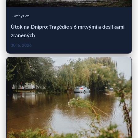
webya.cz
Útok na Dnipro: Tragédie s 6 mrtvými a desítkami
zraněných
30. 6. 2026