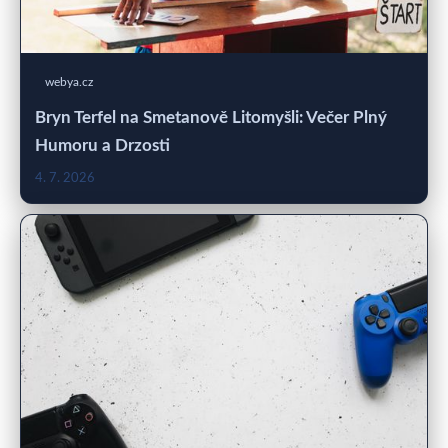
webya.cz
Bryn Terfel na Smetanově Litomyšli: Večer Plný
Humoru a Drzosti
4. 7. 2026