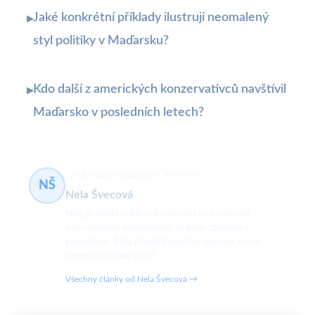
Jaké konkrétní příklady ilustrují neomalený
▸
styl politiky v Maďarsku?
Kdo další z amerických konzervativců navštívil
▸
Maďarsko v posledních letech?
virální zprávy, popkultura
469 článků
NŠ
Nela Švecová
Nela je mladá redaktorka věnující se moderním
internetovým fenoménům, virálním zprávám a
popkultuře. Ráda přináší čtenářům novinky, které
rezonují v online světě.
Všechny články od Nela Švecová →