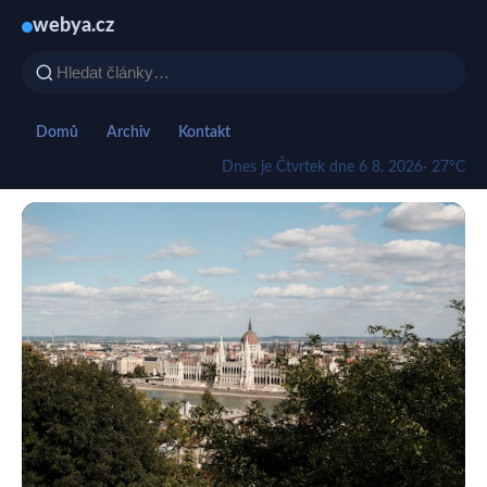
webya.cz
Domů
Archiv
Kontakt
Dnes je Čtvrtek dne 6 8. 2026
· 27°C