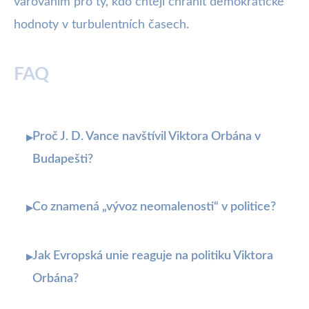
varováním pro ty, kdo chtějí chránit demokratické
hodnoty v turbulentních časech.
FAQ
Proč J. D. Vance navštívil Viktora Orbána v
▸
Budapešti?
Co znamená „vývoz neomalenosti“ v politice?
▸
Jak Evropská unie reaguje na politiku Viktora
▸
Orbána?