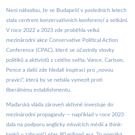
Není náhodou, že se Budapešť v posledních letech
stala centrem konzervativních konferencí a setkání.
V roce 2022 a 2023 zde proběhla velká
mezinárodní akce Conservative Political Action
Conference (CPAC), které se účastnily stovky
politiků a aktivistů z celého světa. Vance, Carlson,
Pence a další zde hledali inspiraci pro „novou
pravici“, která by se nebála vymezit proti
liberálnímu establishmentu.
Maďarská vláda zároveň aktivně investuje do
mezinárodní propagandy — například v roce 2023
dala na podporu anglicky mluvících médií a think-
tanků v zahraničí přes 80 milionů eur. To pomáhá