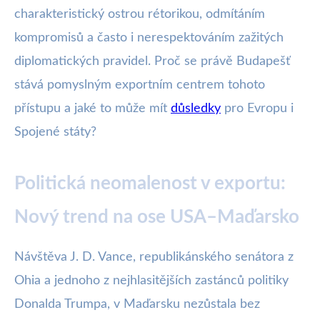
charakteristický ostrou rétorikou, odmítáním
kompromisů a často i nerespektováním zažitých
diplomatických pravidel. Proč se právě Budapešť
stává pomyslným exportním centrem tohoto
přístupu a jaké to může mít
důsledky
pro Evropu i
Spojené státy?
Politická neomalenost v exportu:
Nový trend na ose USA–Maďarsko
Návštěva J. D. Vance, republikánského senátora z
Ohia a jednoho z nejhlasitějších zastánců politiky
Donalda Trumpa, v Maďarsku nezůstala bez