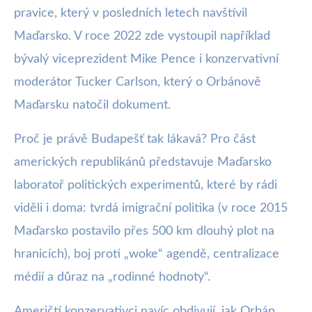
pravice, který v posledních letech navštívil
Maďarsko. V roce 2022 zde vystoupil například
bývalý viceprezident Mike Pence i konzervativní
moderátor Tucker Carlson, který o Orbánově
Maďarsku natočil dokument.
Proč je právě Budapešť tak lákavá? Pro část
amerických republikánů představuje Maďarsko
laboratoř politických experimentů, které by rádi
viděli i doma: tvrdá imigrační politika (v roce 2015
Maďarsko postavilo přes 500 km dlouhý plot na
hranicích), boj proti „woke“ agendě, centralizace
médií a důraz na „rodinné hodnoty“.
Američtí konzervativci navíc obdivují, jak Orbán