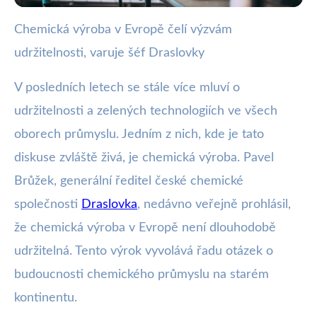
Chemická výroba v Evropě čelí výzvám
webya.cz
udržitelnosti, varuje šéf Draslovky
Varování šéfa Draslovky:
Chemický průmysl v EU není
V posledních letech se stále více mluví o
udržitelnosti a zelených technologiích ve všech
udržitelný
oborech průmyslu. Jedním z nich, kde je tato
8. 6. 2025
· 3 min čtení · Autor: Nela Švecová
diskuse zvláště živá, je chemická výroba. Pavel
Brůžek, generální ředitel české chemické
společnosti
Draslovka
, nedávno veřejně prohlásil,
že chemická výroba v Evropě není dlouhodobě
udržitelná. Tento výrok vyvolává řadu otázek o
budoucnosti chemického průmyslu na starém
kontinentu.