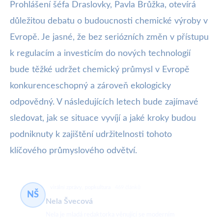
Prohlášení šéfa Draslovky, Pavla Brůžka, otevírá
důležitou debatu o budoucnosti chemické výroby v
Evropě. Je jasné, že bez seriózních změn v přístupu
k regulacím a investicím do nových technologií
bude těžké udržet chemický průmysl v Evropě
konkurenceschopný a zároveň ekologicky
odpovědný. V následujících letech bude zajímavé
sledovat, jak se situace vyvíjí a jaké kroky budou
podniknuty k zajištění udržitelnosti tohoto
klíčového průmyslového odvětví.
virální zprávy, popkultura
469 článků
NŠ
Nela Švecová
Nela je mladá redaktorka věnující se moderním