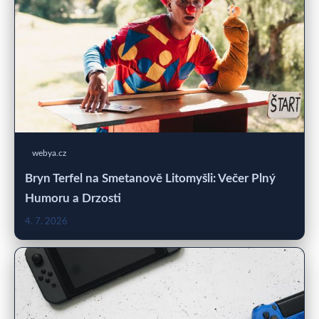
webya.cz
Bryn Terfel na Smetanově Litomyšli: Večer Plný
Humoru a Drzosti
4. 7. 2026