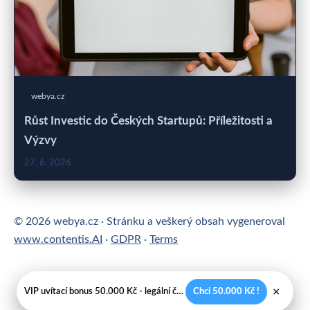
webya.cz
Růst Investic do Českých Startupů: Příležitosti a
Výzvy
27. 6. 2026
© 2026 webya.cz · Stránku a veškerý obsah vygeneroval
www.contentis.AI
·
GDPR
·
Terms
×
VIP uvítací bonus 50.000 Kč - legální české kasíno
Chci 50.000 Kč !