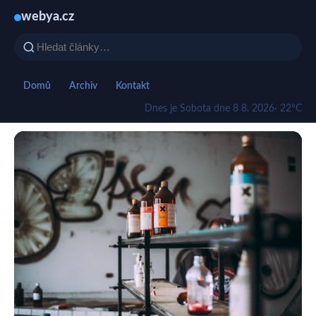
webya.cz
Domů
Archiv
Kontakt
Dnes je Sobota dne 8 8. 2026
· 22°C