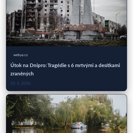
webya.cz
Útok na Dnipro: Tragédie s 6 mrtvými a desítkami
zraněných
30. 6. 2026