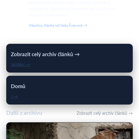
internetovým fenoménům, virálním zprávám a
popkultuře. Ráda přináší čtenářům novinky, které
rezonují v online světě.
Všechny články od Nela Švecová →
Zobrazit celý archiv článků →
/archiv/ →
Domů
/ →
Další z archivu
Zobrazit celý archiv článků →