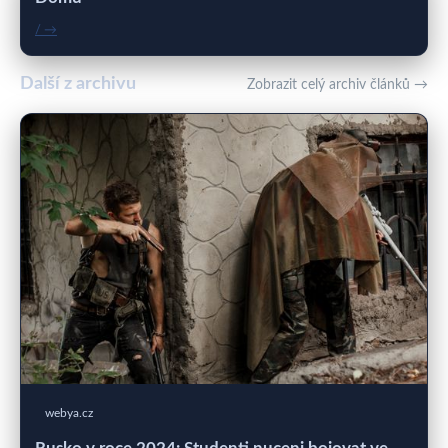
/ →
Další z archivu
Zobrazit celý archiv článků →
webya.cz