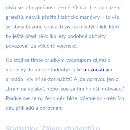
diskuse o bezpečnosti země. Ostrá střelba, házení
granátů, nácvik přežití i taktické manévry – to vše
se stává běžnou součástí života mladých lidí, kteří
by ještě před několika lety podobné aktivity
považovali za výlučně vojenské.
Co stojí za tímto prudkým vzestupem zájmu o
vojenský dril mezi studenty? Jaké
možnosti
jim
armáda i civilní sektor nabízí? A jde opravdu jen o
„hraní na vojáky“, nebo jsou za tím hlubší motivace?
Podívejme se na fenomén blíže, včetně konkrétních
dat, příkladů a porovnání.
Statistiky: Zájem studentů o