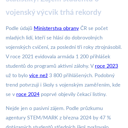
vojenský výcvik trhá rekordy
Podle údajů
Ministerstva obrany
ČR se počet
mladých lidí, kteří se hlásí do dobrovolných
vojenských cvičení, za poslední tři roky ztrojnásobil.
V roce 2021 evidovala armáda 1 200 přihlášek
studentů do programů aktivní zálohy. V
roce 2023
už to bylo
více než
3 800 přihlášených. Podobný
trend potvrzují i školy s vojenským zaměřením, kde
se v
roce 2024
poprvé objevily čekací listiny.
Nejde jen o pasivní zájem. Podle průzkumu
agentury STEM/MARK z března 2024 by 47 %
dotázaných studentů středních škol zvažovalo