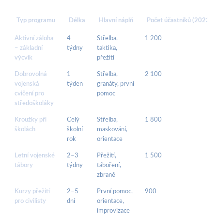
Typ programu
Délka
Hlavní náplň
Počet účastníků (2023)
Aktivní záloha
4
Střelba,
1 200
– základní
týdny
taktika,
výcvik
přežití
Dobrovolná
1
Střelba,
2 100
vojenská
týden
granáty, první
cvičení pro
pomoc
středoškoláky
Kroužky při
Celý
Střelba,
1 800
školách
školní
maskování,
rok
orientace
Letní vojenské
2–3
Přežití,
1 500
tábory
týdny
táboření,
zbraně
Kurzy přežití
2–5
První pomoc,
900
pro civilisty
dní
orientace,
improvizace