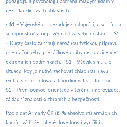
pedagogů a psychologů pomáhá mladým lidem v
několika klíčových oblastech:
- $1 – Vojenský dril vyžaduje spolupráci, disciplínu a
schopnost nést odpovědnost za sebe i ostatní. - $1
– Kurzy často zahrnují náročnou fyzickou přípravu,
orientační běhy, překážkové dráhy nebo cvičení v
extrémních podmínkách. - $1 – Výcvik simuluje
situace, kdy je nutné zachovat chladnou hlavu,
rychle se rozhodovat a koordinovat s ostatními. -
$1 – První pomoc, orientace v terénu, improvizace,
základní znalosti o zbraních a bezpečnosti.
Podle dat Armády ČR 85 % absolventů armádních
kurzů uvádí, že nabyté dovednosti využili i v