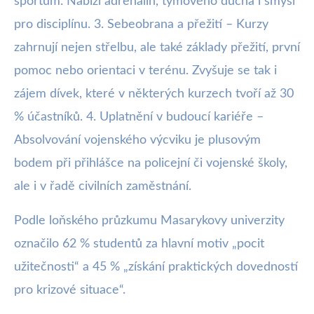
sportům. Nabízí adrenalin, týmového ducha i smysl
pro disciplínu. 3. Sebeobrana a přežití – Kurzy
zahrnují nejen střelbu, ale také základy přežití, první
pomoc nebo orientaci v terénu. Zvyšuje se tak i
zájem dívek, které v některých kurzech tvoří až 30
% účastníků. 4. Uplatnění v budoucí kariéře –
Absolvování vojenského výcviku je plusovým
bodem při přihlášce na policejní či vojenské školy,
ale i v řadě civilních zaměstnání.
Podle loňského průzkumu Masarykovy univerzity
označilo 62 % studentů za hlavní motiv „pocit
užitečnosti“ a 45 % „získání praktických dovedností
pro krizové situace“.