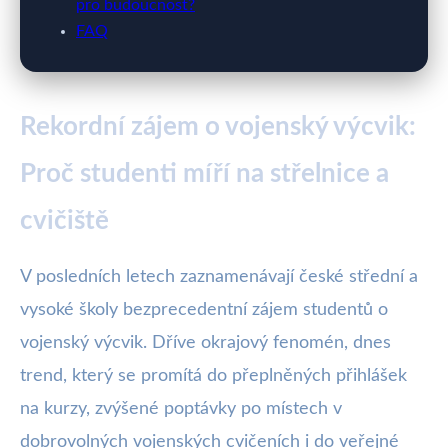
pro budoucnost?
FAQ
Rekordní zájem o vojenský výcvik:
Proč studenti míří na střelnice a
cvičiště
V posledních letech zaznamenávají české střední a
vysoké školy bezprecedentní zájem studentů o
vojenský výcvik. Dříve okrajový fenomén, dnes
trend, který se promítá do přeplněných přihlášek
na kurzy, zvýšené poptávky po místech v
dobrovolných vojenských cvičeních i do veřejné