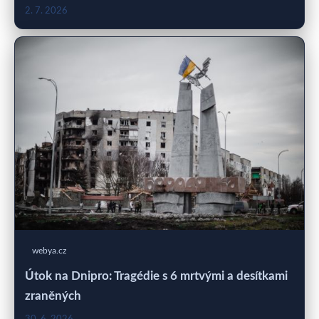
2. 7. 2026
webya.cz
Útok na Dnipro: Tragédie s 6 mrtvými a desítkami
zraněných