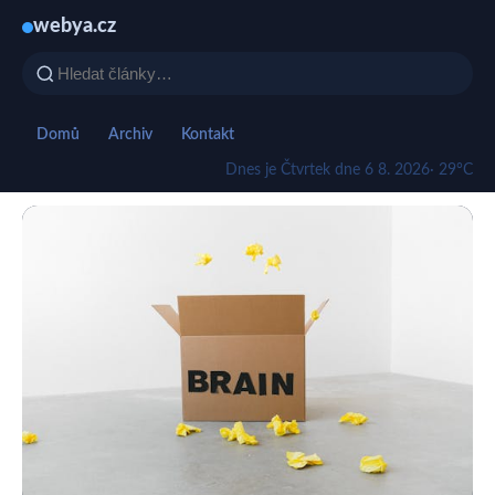
webya.cz
Domů
Archiv
Kontakt
Dnes je Čtvrtek dne 6 8. 2026
· 29°C