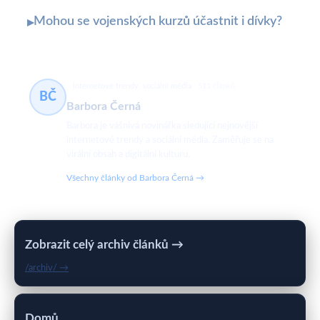
Mohou se vojenských kurzů účastnit i dívky?
▸
internetové trendy, sociální média
511 článků
BČ
Barbora Černá
Barbora je vášnivá novinářka sledující nejnovější
internetové trendy a sociální média. Zaměřuje se na
virální obsah a digitální kulturu.
Všechny články od Barbora Černá →
Zobrazit celý archiv článků →
/archiv/ →
Domů