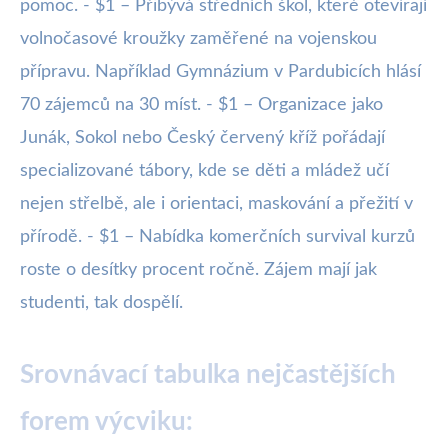
pomoc. - $1 – Přibývá středních škol, které otevírají
volnočasové kroužky zaměřené na vojenskou
přípravu. Například Gymnázium v Pardubicích hlásí
70 zájemců na 30 míst. - $1 – Organizace jako
Junák, Sokol nebo Český červený kříž pořádají
specializované tábory, kde se děti a mládež učí
nejen střelbě, ale i orientaci, maskování a přežití v
přírodě. - $1 – Nabídka komerčních survival kurzů
roste o desítky procent ročně. Zájem mají jak
studenti, tak dospělí.
Srovnávací tabulka nejčastějších
forem výcviku: