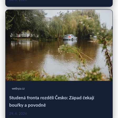
30. 6. 2026
webya.cz
Studená fronta rozdělí Česko: Západ čekají
bouřky a povodně
29. 6. 2026