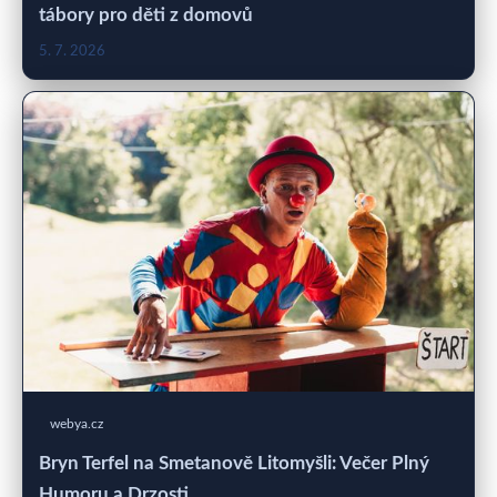
tábory pro děti z domovů
5. 7. 2026
webya.cz
Bryn Terfel na Smetanově Litomyšli: Večer Plný
Humoru a Drzosti