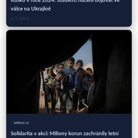
Rusko v roce 2024: Studenti nuceni bojovat ve
válce na Ukrajině
6. 7. 2026
webya.cz
Solidarita v akci: Miliony korun zachránily letní