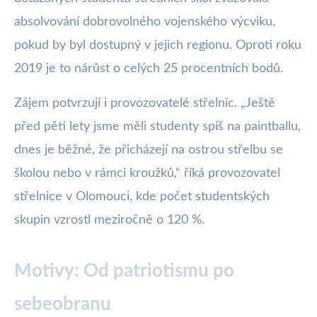
absolvování dobrovolného vojenského výcviku,
pokud by byl dostupný v jejich regionu. Oproti roku
2019 je to nárůst o celých 25 procentních bodů.
Zájem potvrzují i provozovatelé střelnic. „Ještě
před pěti lety jsme měli studenty spíš na paintballu,
dnes je běžné, že přicházejí na ostrou střelbu se
školou nebo v rámci kroužků,“ říká provozovatel
střelnice v Olomouci, kde počet studentských
skupin vzrostl meziročně o 120 %.
Motivy: Od patriotismu po
sebeobranu