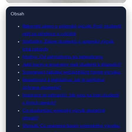
webya.cz
Obsah
Vojenský Výcvik mezi Studenty:
Rekordní zájem o vojenský výcvik: Proč studenti
míří na střelnice a cvičiště
Rekordní Zájem a Důvody
Statistiky: Zájem studentů o vojenský výcvik
trhá rekordy
22. 3. 2026
· 11 min čtení · Autor: Barbora Černá
Motivy: Od patriotismu po sebeobranu
Jaké kurzy a programy mají studenti k dispozici?
Srovnávací tabulka nejčastějších forem výcviku:
Bezpečnost a legislativa: Jak je zajištěna
ochrana studentů?
Inspirace ze zahraničí: Jak jsou na tom studenti
v jiných zemích?
Co studentům vojenský výcvik skutečně
přináší?
Shrnutí: Co znamená boom vojenského výcviku