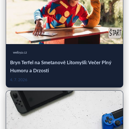
webya.cz
Bryn Terfel na Smetanově Litomyšli: Večer Plný
Humoru a Drzosti
4. 7. 2026