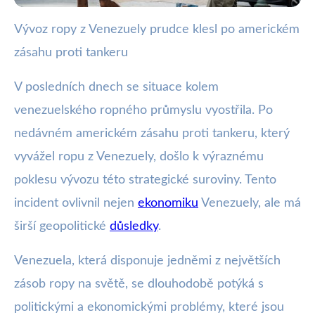
Vývoz ropy z Venezuely prudce klesl po americkém
webya.cz
zásahu proti tankeru
Zásah USA proti tankeru způsobí
pokles vývozu ropy z Venezuely
V posledních dnech se situace kolem
venezuelského ropného průmyslu vyostřila. Po
13. 12. 2025
· 3 min čtení · Autor: Nela Švecová
nedávném americkém zásahu proti tankeru, který
vyvážel ropu z Venezuely, došlo k výraznému
poklesu vývozu této strategické suroviny. Tento
incident ovlivnil nejen
ekonomiku
Venezuely, ale má
širší geopolitické
důsledky
.
Venezuela, která disponuje jedněmi z největších
zásob ropy na světě, se dlouhodobě potýká s
politickými a ekonomickými problémy, které jsou