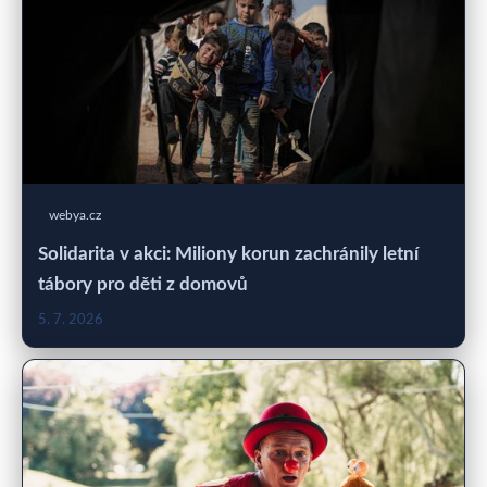
webya.cz
Solidarita v akci: Miliony korun zachránily letní
tábory pro děti z domovů
5. 7. 2026