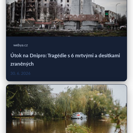
webya.cz
Útok na Dnipro: Tragédie s 6 mrtvými a desítkami
zraněných
30. 6. 2026