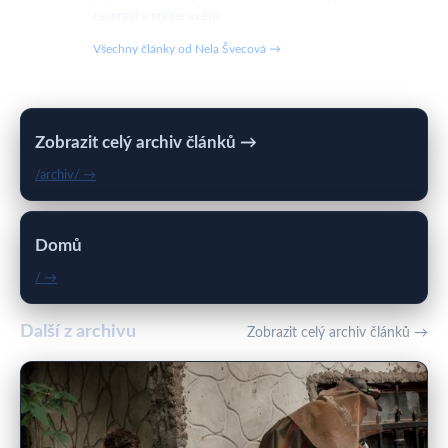
rezonují v online světě.
Všechny články od Nela Švecová →
Zobrazit celý archiv článků →
/archiv/ →
Domů
/ →
Další z archivu
Zobrazit celý archiv článků →