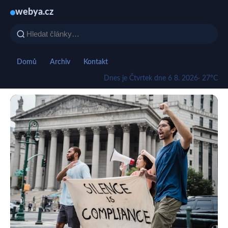
webya.cz
Domů
Archiv
Kontakt
Dnes je Čtvrtek dne 6 8. 2026
· 27°C