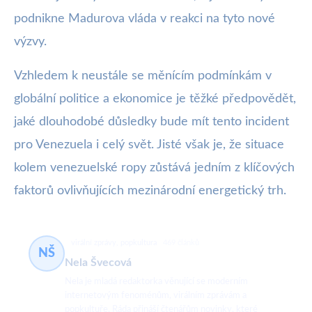
podnikne Madurova vláda v reakci na tyto nové
výzvy.
Vzhledem k neustále se měnícím podmínkám v
globální politice a ekonomice je těžké předpovědět,
jaké dlouhodobé důsledky bude mít tento incident
pro Venezuela i celý svět. Jisté však je, že situace
kolem venezuelské ropy zůstává jedním z klíčových
faktorů ovlivňujících mezinárodní energetický trh.
virální zprávy, popkultura
469 článků
NŠ
Nela Švecová
Nela je mladá redaktorka věnující se moderním
internetovým fenoménům, virálním zprávám a
popkultuře. Ráda přináší čtenářům novinky, které