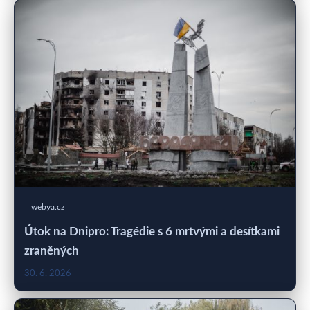
webya.cz
Útok na Dnipro: Tragédie s 6 mrtvými a desítkami
zraněných
30. 6. 2026