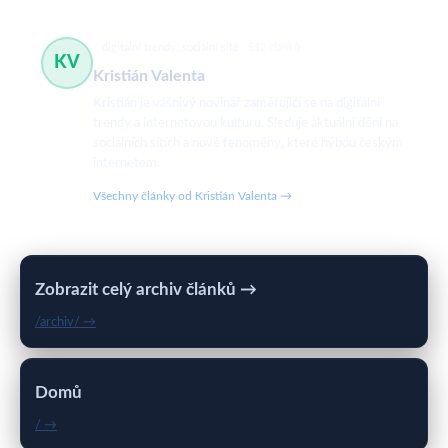
digitální trendy, sociální sítě
512 článků
KV
Kristián Valenta
Kristián je vášnivý novinář zaměřující se na digitální
trendy a internetovou kulturu. Sleduje aktuální dění na
sociálních sítích a nové fenomény, které hýbou českým
internetem.
Všechny články od Kristián Valenta →
Zobrazit celý archiv článků →
/archiv/ →
Domů
/ →