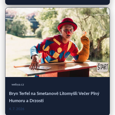
webya.cz
Bryn Terfel na Smetanově Litomyšli: Večer Plný
Humoru a Drzosti
4. 7. 2026