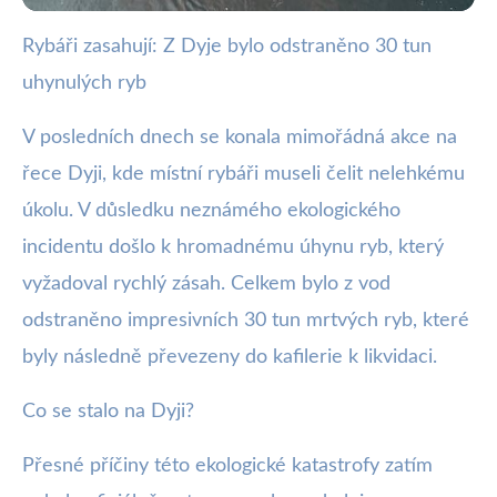
Rybáři zasahují: Z Dyje bylo odstraněno 30 tun
webya.cz
uhynulých ryb
30 tun mrtvých ryb odstraněno z
Dyje po ekologické havárii
V posledních dnech se konala mimořádná akce na
řece Dyji, kde místní rybáři museli čelit nelehkému
4. 7. 2025
· 3 min čtení · Autor: Kristián Valenta
úkolu. V důsledku neznámého ekologického
incidentu došlo k hromadnému úhynu ryb, který
vyžadoval rychlý zásah. Celkem bylo z vod
odstraněno impresivních 30 tun mrtvých ryb, které
byly následně převezeny do kafilerie k likvidaci.
Co se stalo na Dyji?
Přesné příčiny této ekologické katastrofy zatím