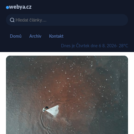
webya.cz
Domů
Archiv
Kontakt
Dnes je Čtvrtek dne 6 8. 2026
· 28°C