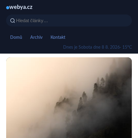
webya.cz
Domů
Archiv
Kontakt
Dnes je Sobota dne 8 8. 2026
· 15°C