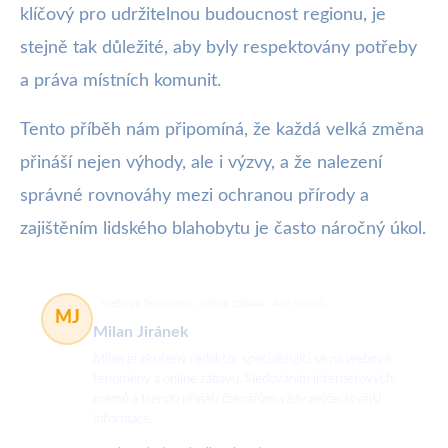
klíčový pro udržitelnou budoucnost regionu, je
stejně tak důležité, aby byly respektovány potřeby
a práva místních komunit.
Tento příběh nám připomíná, že každá velká změna
přináší nejen výhody, ale i výzvy, a že nalezení
správné rovnováhy mezi ochranou přírody a
zajištěním lidského blahobytu je často náročný úkol.
webové fenomény, online zábava
469 článků
MJ
Milan Jiránek
Milan je zkušený redaktor specializující se na webové
fenomény a online zábavu. Sledováním internetových
memů a trendů přináší čtenářům vždy nejčerstvější
informace.