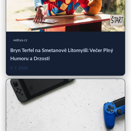
webya.cz
Bryn Terfel na Smetanově Litomyšli: Večer Plný
Humoru a Drzosti
4. 7. 2026