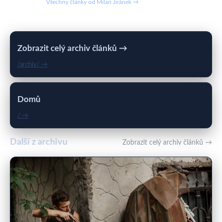
Všechny články od Milan Jiránek →
Zobrazit celý archiv článků →
/archiv/ →
Domů
/ →
Další z archivu
Zobrazit celý archiv článků →