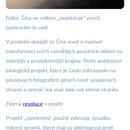
Fotky: Čína ve velkém „zazeleňuje“ poušť,
webya.cz
pastevcům to vadí
Čína Přeměňuje Pouště na Lesy:
Ekologický Úspěch s
V poslední dekádě se Čína snaží o masivní
transformaci svých rozsáhlých pouštních oblastí na
Komplikacemi
zelenější a produktivnější krajinu. Tento ambiciózní
16. 11. 2025
· 3 min čtení · Autor: Milan Jiránek
ekologický projekt, který je často zobrazován na
působivých fotografiích plných nově vysazených
stromů a zeleně, má však také své stinné stránky.
Zelená
revoluce
v poušti
Projekt „zazelenění“ pouště zahrnuje výsadbu
milionů stromů, které mají za úkol bojovat proti