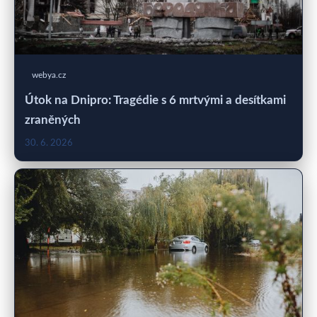
webya.cz
Útok na Dnipro: Tragédie s 6 mrtvými a desítkami
zraněných
30. 6. 2026