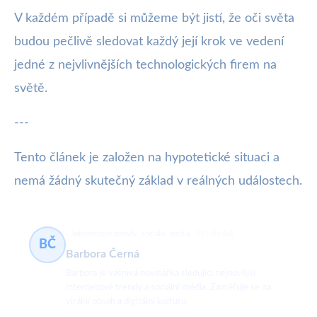
V každém případě si můžeme být jistí, že oči světa
budou pečlivě sledovat každý její krok ve vedení
jedné z nejvlivnějších technologických firem na
světě.
---
Tento článek je založen na hypotetické situaci a
nemá žádný skutečný základ v reálných událostech.
internetové trendy, sociální média
511 článků
BČ
Barbora Černá
Barbora je vášnivá novinářka sledující nejnovější
internetové trendy a sociální média. Zaměřuje se na
virální obsah a digitální kulturu.