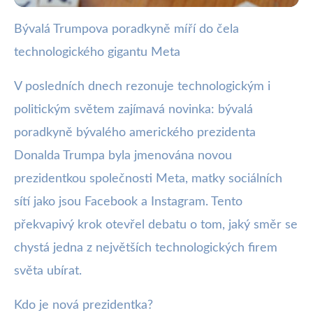
Bývalá Trumpova poradkyně míří do čela
webya.cz
technologického gigantu Meta
Ex-Trumpová poradkyně se stává
prezidentkou Meta: Co to
V posledních dnech rezonuje technologickým i
politickým světem zajímavá novinka: bývalá
znamená?
poradkyně bývalého amerického prezidenta
13. 1. 2026
· 3 min čtení · Autor: Barbora Černá
Donalda Trumpa byla jmenována novou
prezidentkou společnosti Meta, matky sociálních
sítí jako jsou Facebook a Instagram. Tento
překvapivý krok otevřel debatu o tom, jaký směr se
chystá jedna z největších technologických firem
světa ubírat.
Kdo je nová prezidentka?