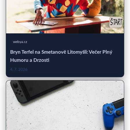
webya.cz
Bryn Terfel na Smetanově Litomyšli: Večer Plný
Humoru a Drzosti
4. 7. 2026