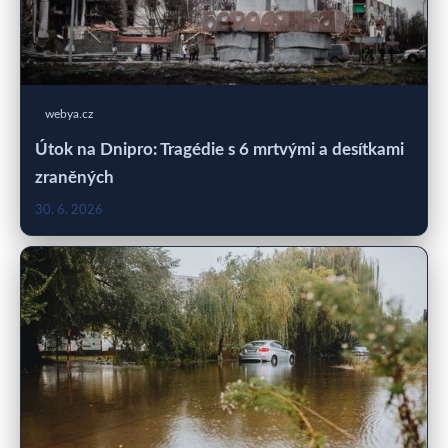
webya.cz
Útok na Dnipro: Tragédie s 6 mrtvými a desítkami
zraněných
30. 6. 2026