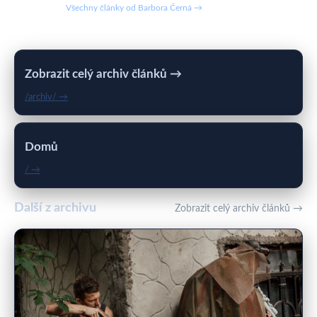
Všechny články od Barbora Černá →
Zobrazit celý archiv článků →
/archiv/ →
Domů
/ →
Další z archivu
Zobrazit celý archiv článků →