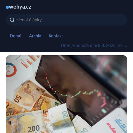
webya.cz
Domů
Archiv
Kontakt
Dnes je Sobota dne 8 8. 2026
· 22°C