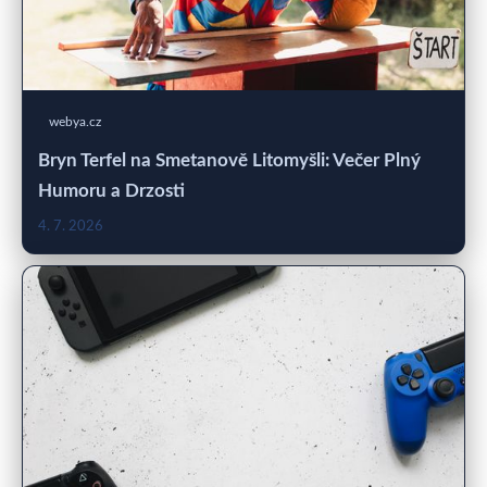
webya.cz
Bryn Terfel na Smetanově Litomyšli: Večer Plný
Humoru a Drzosti
4. 7. 2026