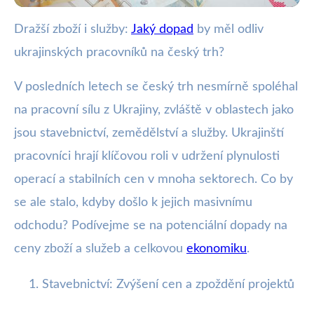
Dražší zboží i služby:
Jaký dopad
by měl odliv
webya.cz
ukrajinských pracovníků na český trh?
Odliv Ukrajinců z ČR: Hrozba
vyšších cen a ekonomické krize
V posledních letech se český trh nesmírně spoléhal
na pracovní sílu z Ukrajiny, zvláště v oblastech jako
5. 2. 2026
· 3 min čtení · Autor: Barbora Černá
jsou stavebnictví, zemědělství a služby. Ukrajinští
pracovníci hrají klíčovou roli v udržení plynulosti
operací a stabilních cen v mnoha sektorech. Co by
se ale stalo, kdyby došlo k jejich masivnímu
odchodu? Podívejme se na potenciální dopady na
ceny zboží a služeb a celkovou
ekonomiku
.
Stavebnictví: Zvýšení cen a zpoždění projektů