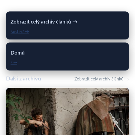
Zobrazit celý archiv článků →
/archiv/ →
Domů
/ →
Další z archivu
Zobrazit celý archiv článků →