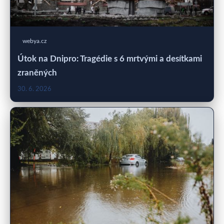
webya.cz
Útok na Dnipro: Tragédie s 6 mrtvými a desítkami
zraněných
30. 6. 2026