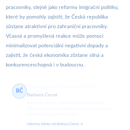
pracovníky, stejně jako reformy imigrační politiky,
které by pomohly zajistit, že Česká republika
zůstane atraktivní pro zahraniční pracovníky.
Včasná a promyšlená reakce může pomoci
minimalizovat potenciální negativní dopady a
zajistit, že česká ekonomika zůstane silná a
konkurenceschopná i v budoucnu.
internetové trendy, sociální média
511 článků
BČ
Barbora Černá
Barbora je vášnivá novinářka sledující nejnovější
internetové trendy a sociální média. Zaměřuje se na
virální obsah a digitální kulturu.
Všechny články od Barbora Černá →