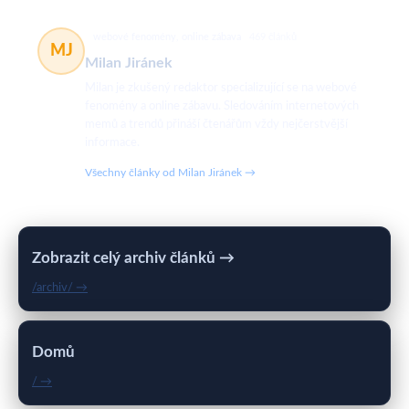
webové fenomény, online zábava
469 článků
MJ
Milan Jiránek
Milan je zkušený redaktor specializující se na webové
fenomény a online zábavu. Sledováním internetových
memů a trendů přináší čtenářům vždy nejčerstvější
informace.
Všechny články od Milan Jiránek →
Zobrazit celý archiv článků →
/archiv/ →
Domů
/ →