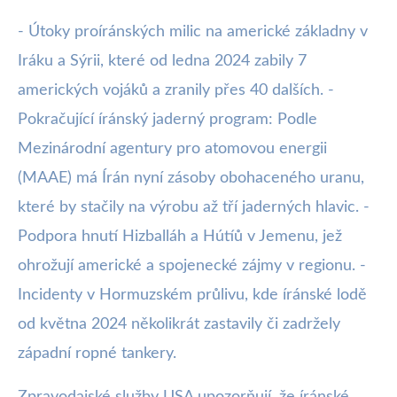
- Útoky proíránských milic na americké základny v
Iráku a Sýrii, které od ledna 2024 zabily 7
amerických vojáků a zranily přes 40 dalších. -
Pokračující íránský jaderný program: Podle
Mezinárodní agentury pro atomovou energii
(MAAE) má Írán nyní zásoby obohaceného uranu,
které by stačily na výrobu až tří jaderných hlavic. -
Podpora hnutí Hizballáh a Hútíů v Jemenu, jež
ohrožují americké a spojenecké zájmy v regionu. -
Incidenty v Hormuzském průlivu, kde íránské lodě
od května 2024 několikrát zastavily či zadržely
západní ropné tankery.