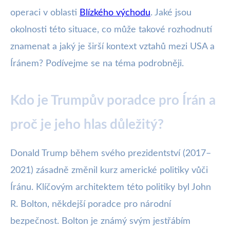
operaci v oblasti
Blízkého východu
. Jaké jsou
okolnosti této situace, co může takové rozhodnutí
znamenat a jaký je širší kontext vztahů mezi USA a
Íránem? Podívejme se na téma podrobněji.
Kdo je Trumpův poradce pro Írán a
proč je jeho hlas důležitý?
Donald Trump během svého prezidentství (2017–
2021) zásadně změnil kurz americké politiky vůči
Íránu. Klíčovým architektem této politiky byl John
R. Bolton, někdejší poradce pro národní
bezpečnost. Bolton je známý svým jestřábím