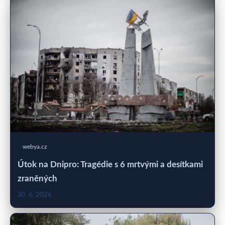
webya.cz
Útok na Dnipro: Tragédie s 6 mrtvými a desítkami
zraněných
30. 6. 2026