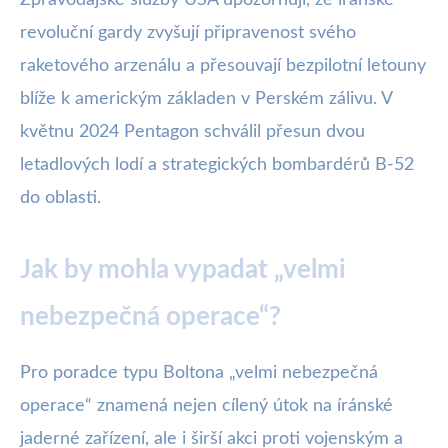
Zpravodajské služby USA upozorňují, že íránské
revoluční gardy zvyšují připravenost svého
raketového arzenálu a přesouvají bezpilotní letouny
blíže k americkým základen v Perském zálivu. V
květnu 2024 Pentagon schválil přesun dvou
letadlových lodí a strategických bombardérů B-52
do oblasti.
Jak by mohla vypadat „velmi
nebezpečná operace“?
Pro poradce typu Boltona „velmi nebezpečná
operace“ znamená nejen cílený útok na íránské
jaderné zařízení, ale i širší akci proti vojenským a