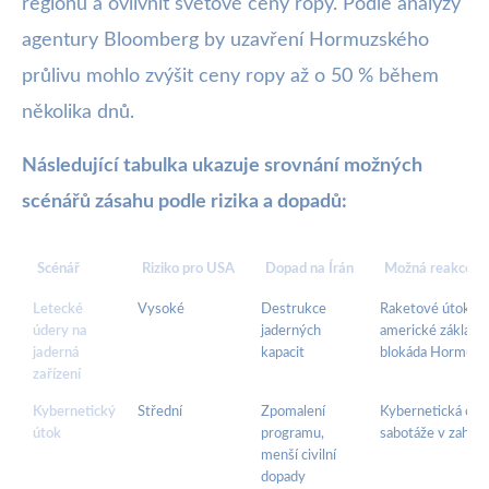
regionu a ovlivnit světové ceny ropy. Podle analýzy
agentury Bloomberg by uzavření Hormuzského
průlivu mohlo zvýšit ceny ropy až o 50 % během
několika dnů.
Následující tabulka ukazuje srovnání možných
scénářů zásahu podle rizika a dopadů:
Scénář
Riziko pro USA
Dopad na Írán
Možná reakce T
Letecké
Vysoké
Destrukce
Raketové útoky n
údery na
jaderných
americké základn
jaderná
kapacit
blokáda Hormuzu
zařízení
Kybernetický
Střední
Zpomalení
Kybernetická odv
útok
programu,
sabotáže v zahran
menší civilní
dopady