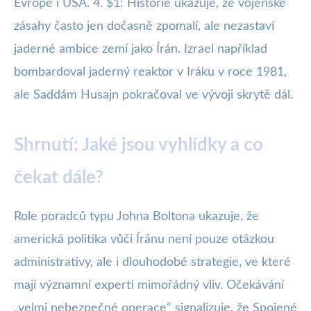
Evropě i USA. 4. $1: Historie ukazuje, že vojenské
zásahy často jen dočasně zpomalí, ale nezastaví
jaderné ambice zemí jako Írán. Izrael například
bombardoval jaderný reaktor v Iráku v roce 1981,
ale Saddám Husajn pokračoval ve vývoji skrytě dál.
Shrnutí: Jaké jsou vyhlídky a co
čekat dále?
Role poradců typu Johna Boltona ukazuje, že
americká politika vůči Íránu není pouze otázkou
administrativy, ale i dlouhodobé strategie, ve které
mají významní experti mimořádný vliv. Očekávání
„velmi nebezpečné operace“ signalizuje, že Spojené