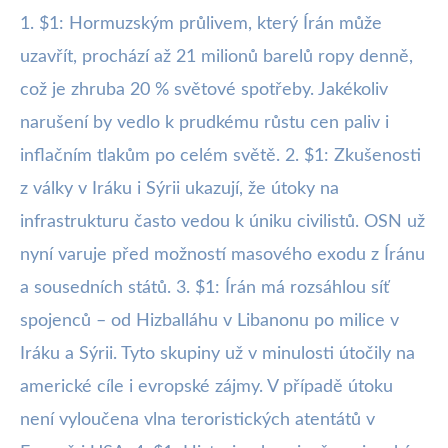
1. $1: Hormuzským průlivem, který Írán může
uzavřít, prochází až 21 milionů barelů ropy denně,
což je zhruba 20 % světové spotřeby. Jakékoliv
narušení by vedlo k prudkému růstu cen paliv i
inflačním tlakům po celém světě. 2. $1: Zkušenosti
z války v Iráku i Sýrii ukazují, že útoky na
infrastrukturu často vedou k úniku civilistů. OSN už
nyní varuje před možností masového exodu z Íránu
a sousedních států. 3. $1: Írán má rozsáhlou síť
spojenců – od Hizballáhu v Libanonu po milice v
Iráku a Sýrii. Tyto skupiny už v minulosti útočily na
americké cíle i evropské zájmy. V případě útoku
není vyloučena vlna teroristických atentátů v