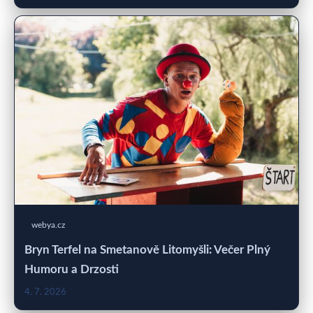
webya.cz
Bryn Terfel na Smetanově Litomyšli: Večer Plný
Humoru a Drzosti
4. 7. 2026