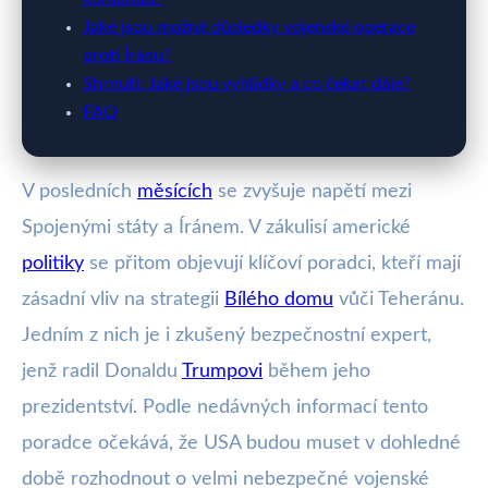
Jaké jsou možné důsledky vojenské operace
proti Íránu?
Shrnutí: Jaké jsou vyhlídky a co čekat dále?
FAQ
V posledních
měsících
se zvyšuje napětí mezi
Spojenými státy a Íránem. V zákulisí americké
politiky
se přitom objevují klíčoví poradci, kteří mají
zásadní vliv na strategii
Bílého domu
vůči Teheránu.
Jedním z nich je i zkušený bezpečnostní expert,
jenž radil Donaldu
Trumpovi
během jeho
prezidentství. Podle nedávných informací tento
poradce očekává, že USA budou muset v dohledné
době rozhodnout o velmi nebezpečné vojenské