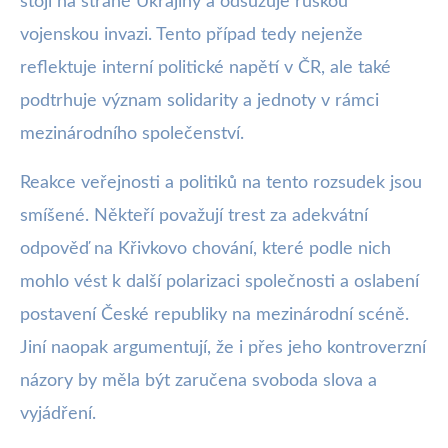
stojí na straně Ukrajiny a odsuzuje ruskou
vojenskou invazi. Tento případ tedy nejenže
reflektuje interní politické napětí v ČR, ale také
podtrhuje význam solidarity a jednoty v rámci
mezinárodního společenství.
Reakce veřejnosti a politiků na tento rozsudek jsou
smíšené. Někteří považují trest za adekvátní
odpověď na Křivkovo chování, které podle nich
mohlo vést k další polarizaci společnosti a oslabení
postavení České republiky na mezinárodní scéně.
Jiní naopak argumentují, že i přes jeho kontroverzní
názory by měla být zaručena svoboda slova a
vyjádření.