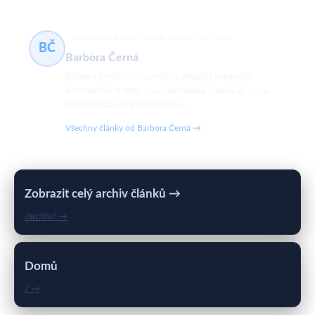
internetové trendy, sociální média
511 článků
BČ
Barbora Černá
Barbora je vášnivá novinářka sledující nejnovější
internetové trendy a sociální média. Zaměřuje se na
virální obsah a digitální kulturu.
Všechny články od Barbora Černá →
Zobrazit celý archiv článků →
/archiv/ →
Domů
/ →