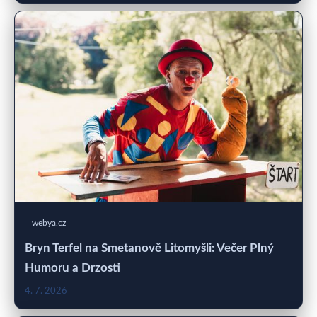
webya.cz
Bryn Terfel na Smetanově Litomyšli: Večer Plný
Humoru a Drzosti
4. 7. 2026