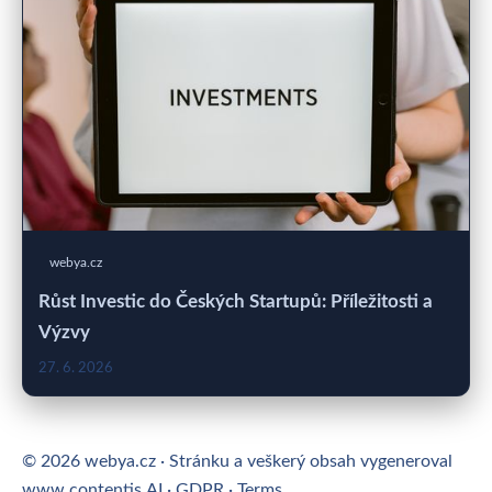
webya.cz
Růst Investic do Českých Startupů: Příležitosti a
Výzvy
27. 6. 2026
© 2026 webya.cz · Stránku a veškerý obsah vygeneroval
www.contentis.AI
·
GDPR
·
Terms