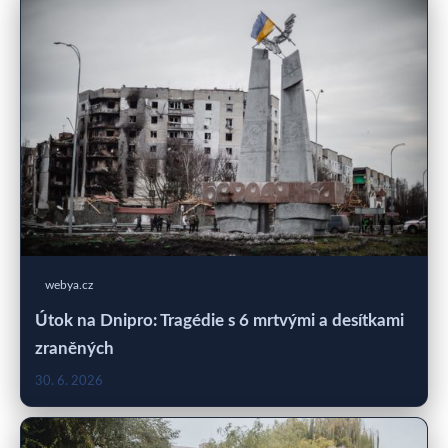
webya.cz
Útok na Dnipro: Tragédie s 6 mrtvými a desítkami
zraněných
30. 6. 2026