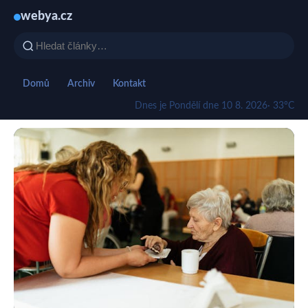
webya.cz
Domů
Archiv
Kontakt
Dnes je Pondělí dne 10 8. 2026
· 33°C