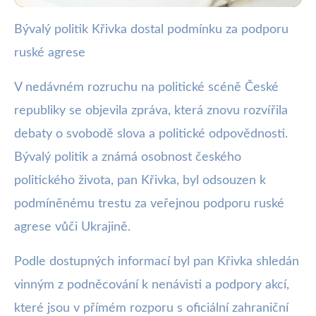
Bývalý politik Křivka dostal podmínku za podporu
webya.cz
ruské agrese
Bývalý politik odsouzen za
podporu ruské agrese v ČR
V nedávném rozruchu na politické scéně České
republiky se objevila zpráva, která znovu rozvířila
24. 11. 2025
· 3 min čtení · Autor: Barbora Černá
debaty o svobodě slova a politické odpovědnosti.
Bývalý politik a známá osobnost českého
politického života, pan Křivka, byl odsouzen k
podmíněnému trestu za veřejnou podporu ruské
agrese vůči Ukrajině.
Podle dostupných informací byl pan Křivka shledán
vinným z podněcování k nenávisti a podpory akcí,
které jsou v přímém rozporu s oficiální zahraniční