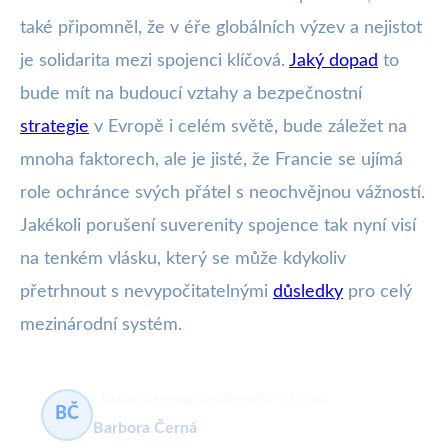
také připomněl, že v éře globálních výzev a nejistot
je solidarita mezi spojenci klíčová.
Jaký dopad
to
bude mít na budoucí vztahy a bezpečnostní
strategie
v Evropě i celém světě, bude záležet na
mnoha faktorech, ale je jisté, že Francie se ujímá
role ochránce svých přátel s neochvějnou vážností.
Jakékoli porušení suverenity spojence tak nyní visí
na tenkém vlásku, který se může kdykoliv
přetrhnout s nevypočitatelnými
důsledky
pro celý
mezinárodní systém.
internetové trendy, sociální média
511 článků
BČ
Barbora Černá