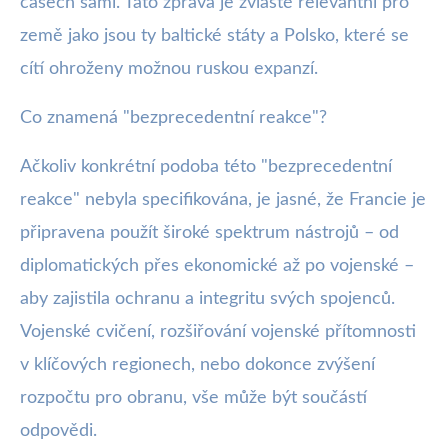
časech sami. Tato zpráva je zvláště relevantní pro
země jako jsou ty baltické státy a Polsko, které se
cítí ohroženy možnou ruskou expanzí.
Co znamená "bezprecedentní reakce"?
Ačkoliv konkrétní podoba této "bezprecedentní
reakce" nebyla specifikována, je jasné, že Francie je
připravena použít široké spektrum nástrojů – od
diplomatických přes ekonomické až po vojenské –
aby zajistila ochranu a integritu svých spojenců.
Vojenské cvičení, rozšiřování vojenské přítomnosti
v klíčových regionech, nebo dokonce zvýšení
rozpočtu pro obranu, vše může být součástí
odpovědi.