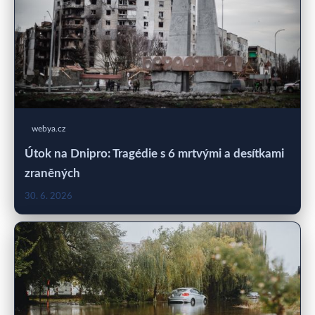
webya.cz
Útok na Dnipro: Tragédie s 6 mrtvými a desítkami
zraněných
30. 6. 2026