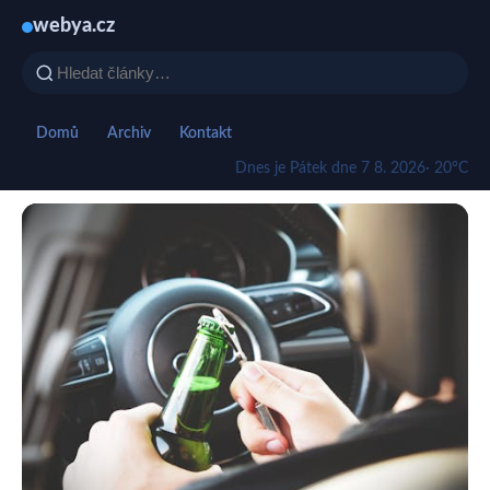
webya.cz
Domů
Archiv
Kontakt
Dnes je Pátek dne 7 8. 2026
· 20°C