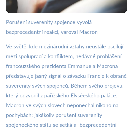
Porušení suverenity spojence vyvolá
webya.cz
bezprecedentní reakci, varoval Macron
Macron varuje: Porušení
suverenity spojenců vyvolá silnou
Ve světě, kde mezinárodní vztahy neustále oscilují
mezi spoluprací a konfliktem, nedávné prohlášení
reakci!
francouzského prezidenta Emmanuela Macrona
14. 1. 2026
· 3 min čtení · Autor: Barbora Černá
představuje jasný signál o závazku Francie k obraně
suverenity svých spojenců. Během svého projevu,
který odzvonil z pařížského Élyséeského paláce,
Macron ve svých slovech neponechal nikoho na
pochybách: jakékoliv porušení suverenity
spojeneckého státu se setká s "bezprecedentní