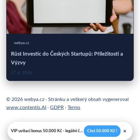
webya.cz
Růst Investic do Českých Startupů: Příležitosti a
Výzvy
27. 6. 2026
© 2026 webya.cz · Stránku a veškerý obsah vygeneroval
www.contentis.AI
·
GDPR
·
Terms
×
VIP uvítací bonus 50.000 Kč - legální české kasíno
Chci 50.000 Kč !