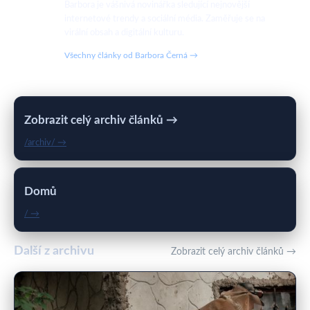
Barbora je vášnivá novinářka sledující nejnovější
internetové trendy a sociální média. Zaměřuje se na
virální obsah a digitální kulturu.
Všechny články od Barbora Černá →
Zobrazit celý archiv článků →
/archiv/ →
Domů
/ →
Další z archivu
Zobrazit celý archiv článků →