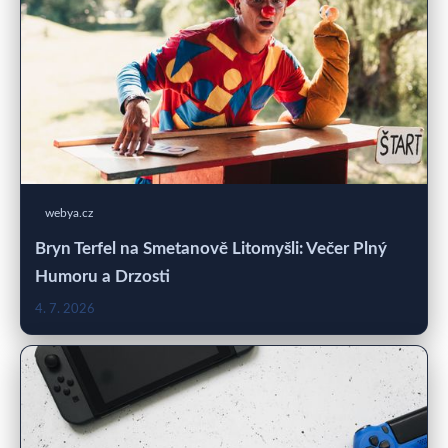
webya.cz
Bryn Terfel na Smetanově Litomyšli: Večer Plný
Humoru a Drzosti
4. 7. 2026