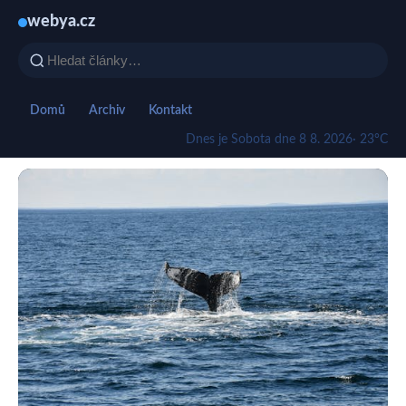
webya.cz
Domů
Archiv
Kontakt
Dnes je Sobota dne 8 8. 2026
· 23°C