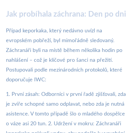
Jak probíhala záchrana: Den po dni
Případ keporkaka, který nedávno uvízl na
evropském pobřeží, byl mimořádně sledovaný.
Záchranáři byli na místě během několika hodin po
nahlášení – což je klíčové pro šanci na přežití.
Postupovali podle mezinárodních protokolů, které
doporučuje IWC:
1. První zásah: Odborníci v první řadě zjišťovali, zda
je zvíře schopné samo odplavat, nebo zda je nutná
asistence. V tomto případě šlo o mladého dospělce
o váze asi 20 tun. 2. Udržení v mokru: Záchranáři