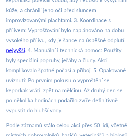
keporkaka polévali vodou, aby nedošlo k vysychání
kůže, a chránili jeho oči před sluncem
improvizovanými plachtami. 3. Koordinace s
přílivem: Vyprošťování bylo naplánováno na dobu
vysokého přílivu, kdy je šance na úspěšné odplutí
nejvyšší
. 4. Manuální i technická pomoc: Použity
byly speciální popruhy, jeřáby a čluny. Akci
komplikovalo špatné počasí a příboj. 5. Opakované
uvíznutí: Po prvním pokusu o vyproštění se
keporkak vrátil zpět na mělčinu. Až druhý den se
po několika hodinách podařilo zvíře definitivně
vypustit do hlubší vody.
Podle záznamů stálo celou akci přes 50 lidí, včetně
místních dobrovolníků, hasičů, veterinářů a biologů.