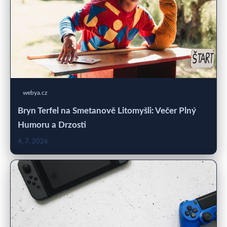
webya.cz
Bryn Terfel na Smetanově Litomyšli: Večer Plný
Humoru a Drzosti
4. 7. 2026