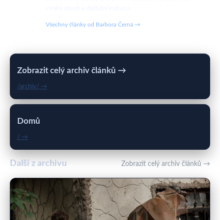
virální obsah a digitální kulturu.
Všechny články od Barbora Černá →
Zobrazit celý archiv článků →
/archiv/ →
Domů
/ →
Další z archivu
Zobrazit celý archiv článků →