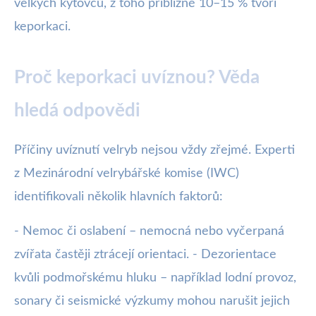
velkých kytovců, z toho přibližně 10–15 % tvoří
keporkaci.
Proč keporkaci uvíznou? Věda
hledá odpovědi
Příčiny uvíznutí velryb nejsou vždy zřejmé. Experti
z Mezinárodní velrybářské komise (IWC)
identifikovali několik hlavních faktorů:
- Nemoc či oslabení – nemocná nebo vyčerpaná
zvířata častěji ztrácejí orientaci. - Dezorientace
kvůli podmořskému hluku – například lodní provoz,
sonary či seismické výzkumy mohou narušit jejich