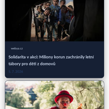
webya.cz
Solidarita v akci: Miliony korun zachránily letní
tábory pro děti z domovů
5. 7. 2026