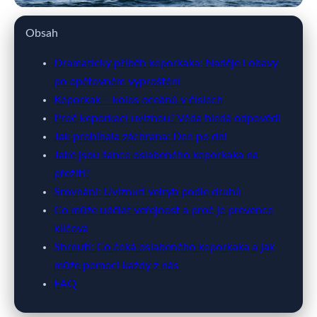
webya.cz
Obsah
Naděje a obavy: Keporkak opět
Dramatický příběh keporkaka: Naděje i obavy
po opětovném vyproštění
zachráněn, stav kritický
Keporkak – kolos oceánů v číslech
Proč keporkaci uvíznou? Věda hledá odpovědi
31. 3. 2026
· 10 min čtení · Autor: Barbora Černá
Jak probíhala záchrana: Den po dni
Jaké jsou šance oslabeného keporkaka na
přežití?
Srovnání: Uvíznutí velryb podle druhů
Co může udělat veřejnost a proč je prevence
klíčová
Shrnutí: Co čeká oslabeného keporkaka a jak
může pomoci každý z nás
FAQ