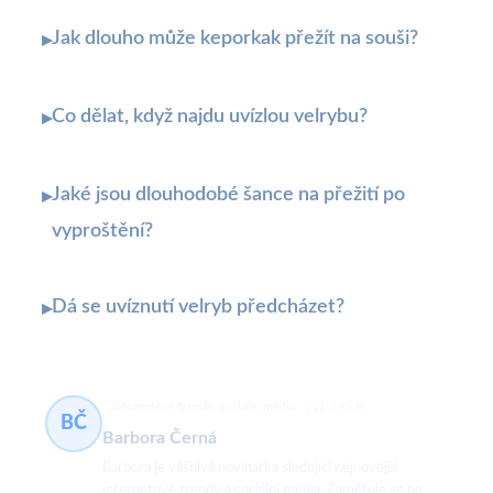
Jak dlouho může keporkak přežít na souši?
▸
Co dělat, když najdu uvízlou velrybu?
▸
Jaké jsou dlouhodobé šance na přežití po
▸
vyproštění?
Dá se uvíznutí velryb předcházet?
▸
internetové trendy, sociální média
511 článků
BČ
Barbora Černá
Barbora je vášnivá novinářka sledující nejnovější
internetové trendy a sociální média. Zaměřuje se na