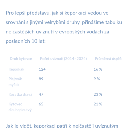
Pro lepší představu, jak si keporkaci vedou ve
srovnání s jinými velrybími druhy, přinášíme tabulku
nejčastějších uvíznutí v evropských vodách za
posledních 10 let:
Druh kytovce
Počet uvíznutí (2014–2024)
Průměrná úspěšnost
Keporkak
124
16 %
Plejtvák
89
9 %
myšok
Kosatka dravá
47
23 %
Kytovec
65
21 %
dlouhoploutvý
Jak je vidět, keporkaci patří k nejčastěji uvíznutým