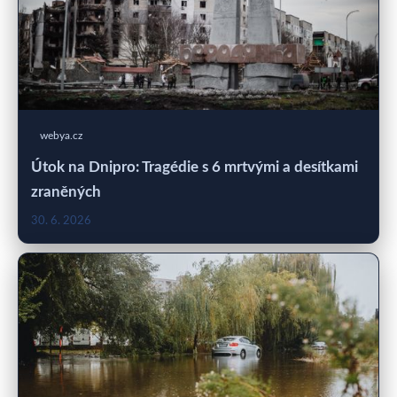
webya.cz
Útok na Dnipro: Tragédie s 6 mrtvými a desítkami
zraněných
30. 6. 2026