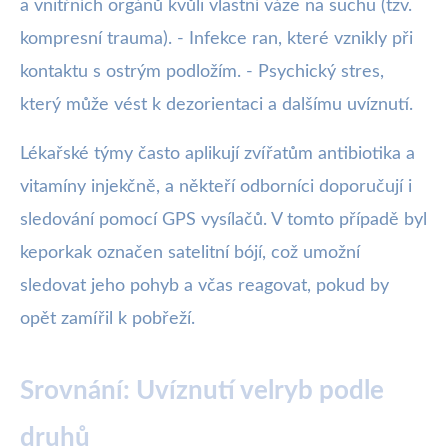
a vnitřních orgánů kvůli vlastní váze na suchu (tzv.
kompresní trauma). - Infekce ran, které vznikly při
kontaktu s ostrým podložím. - Psychický stres,
který může vést k dezorientaci a dalšímu uvíznutí.
Lékařské týmy často aplikují zvířatům antibiotika a
vitamíny injekčně, a někteří odborníci doporučují i
sledování pomocí GPS vysílačů. V tomto případě byl
keporkak označen satelitní bójí, což umožní
sledovat jeho pohyb a včas reagovat, pokud by
opět zamířil k pobřeží.
Srovnání: Uvíznutí velryb podle
druhů