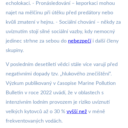
echolokaci. - Pronásledování – keporkaci mohou
najet na mělčinu při útěku před predátory nebo
kvůli zmatení v hejnu. - Sociální chování – někdy za
uvíznutím stojí silné sociální vazby, kdy nemocný
jedinec strhne za sebou do
nebezpečí
i další členy
skupiny.
V posledním desetiletí vědci stále více varují před
negativními dopady tzv. „hlukového znečištění“.
Výzkum publikovaný v časopise Marine Pollution
Bulletin v roce 2022 uvádí, že v oblastech s
intenzivním lodním provozem je riziko uvíznutí
velkých kytovců až o 30 %
vyšší než
v méně
frekventovaných vodách.