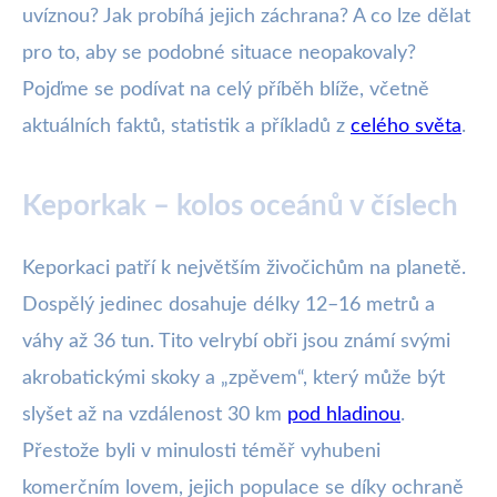
uvíznou? Jak probíhá jejich záchrana? A co lze dělat
pro to, aby se podobné situace neopakovaly?
Pojďme se podívat na celý příběh blíže, včetně
aktuálních faktů, statistik a příkladů z
celého světa
.
Keporkak – kolos oceánů v číslech
Keporkaci patří k největším živočichům na planetě.
Dospělý jedinec dosahuje délky 12–16 metrů a
váhy až 36 tun. Tito velrybí obři jsou známí svými
akrobatickými skoky a „zpěvem“, který může být
slyšet až na vzdálenost 30 km
pod hladinou
.
Přestože byli v minulosti téměř vyhubeni
komerčním lovem, jejich populace se díky ochraně